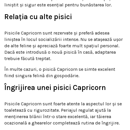
liniștit și sigur este esențial pentru bunăstarea lor.
Relația cu alte pisici
Pisicile Capricorn sunt rezervate și preferă adesea
liniștea în locul socializării intense. Nu se atașează ușor
de alte feline și apreciază foarte mult spațiul personal.
Dacă este introdusă o nouă pisică în casă, adaptarea
trebuie făcută treptat.
În multe cazuri, o pisică Capricorn se simte excelent
fiind singura felină din gospodărie.
Îngrijirea unei pisici Capricorn
Pisicile Capricorn sunt foarte atente la aspectul lor și se
toaletează cu rigurozitate. Periajul regulat ajută la
menținerea blănii într-o stare excelentă, iar tăierea
ocazională a ghearelor completează rutina de îngrijire.