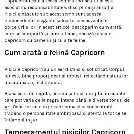
Capricornul este a zecea zodie a zodiacului și este
asociat cu responsabilitatea, disciplina și ambiția.
Pisicile născute sub acest semn sunt adesea
independente, elegante și foarte consecvente în
obiceiurile lor. În acest articol, descoperim cum arată,
cum se comportă și cum interacționează pisicile
Capricorn cu oamenii și cu alte feline.
Cum arată o felină Capricorn
Pisicile Capricorn au un aer distins și sofisticat. Corpul
lor este bine proporționat și robust, reflectând natura lor
disciplinată și echilibrată.
Blana este, de regulă, netedă și bine îngrijită, în nuanțe
care pot varia de la negru intens până la diverse tonuri de
gri. Ochii lor au o expresie serioasă și concentrată,
trădând o personalitate ambițioasă și atentă la tot ce se
întâmplă în jur.
Temperamentul pisicilor Capricorn