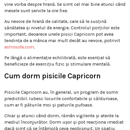
vine vorba despre hrană. Se simt cel mai bine atunci când
mesele sunt servite la ore fixe.
Au nevoie de hrană de calitate, care să le susțină
sănătatea și nivelul de energie. Controlul porțiilor este
important, deoarece unele pisici Capricorn pot avea
tendința de a mânca mai mult decât au nevoie, potrivit
astrosofa.com
.
Pe lângă o alimentație echilibrată, este esențial să
beneficieze de exercițiu fizic și stimulare mentală.
Cum dorm pisicile Capricorn
Pisicile Capricorn au, în general, un program de somn
predictibil. Iubesc locurile confortabile și călduroase,
cum ar fi păturile moi și paturile pufoase.
Chiar și atunci când dorm, rămân vigilente și atente la
mediul înconjurător. Dorm ușor și pot reacționa imediat
dacă simt că se întâmplă ceva neobișnuit. Un spațiu