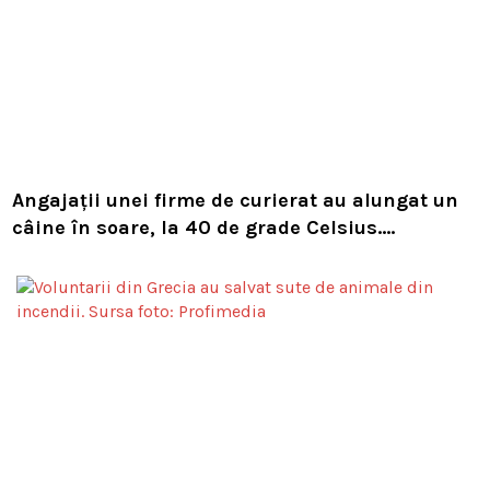
Angajații unei firme de curierat au alungat un
câine în soare, la 40 de grade Celsius.
Compania i-a concediat și caută acum animalul