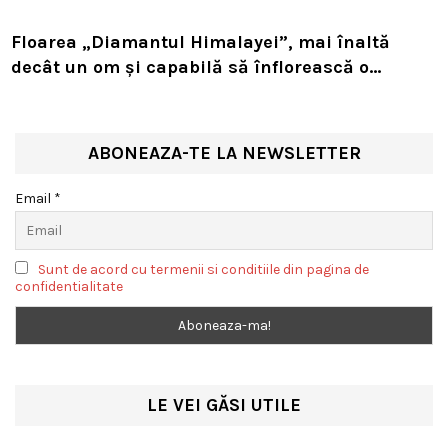
Floarea „Diamantul Himalayei”, mai înaltă
decât un om și capabilă să înflorească o
singură dată în viață. Planta rară sfidează
natura la peste 4.000 de metri altitudine
ABONEAZA-TE LA NEWSLETTER
Email *
Sunt de acord cu termenii si conditiile din pagina de
confidentialitate
LE VEI GĂSI UTILE