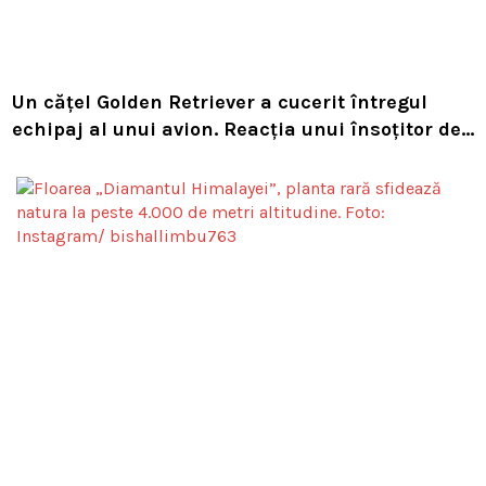
Un cățel Golden Retriever a cucerit întregul
echipaj al unui avion. Reacția unui însoțitor de
bord a devenit virală