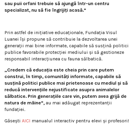
sau puii orfani trebuie să ajungă într-un centru
specializat, nu să fie îngrijiţi acasă.”
Prin astfel de inițiative educaționale, Fundația Visul
Luanei își propune să contribuie la dezvoltarea unei
generații mai bine informate, capabile să susțină politici
publice favorabile protecției mediului și să gestioneze
responsabil interacțiunea cu fauna sălbatică.
„Credem că educaţia este cheia prin care putem
construi, în timp, comunităţi informate, capabile să
susţină politici publice mai prietenoase cu mediul şi să
reducă intervenţiile nejustificate asupra animalelor
sălbatice. Prin generaţiile care vin, putem avea grijă de
natura de mâine”,
au mai adăugat reprezentanții
fundației.
Găsești
AICI
manualul interactiv pentru elevi și profesori!