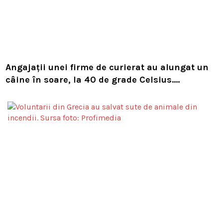
Angajații unei firme de curierat au alungat un
câine în soare, la 40 de grade Celsius.
Compania i-a concediat și caută acum animalul