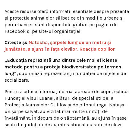
Aceste resurse oferă informații esențiale despre prezența
și protecția animalelor sălbatice din mediile urbane și
periurbane și sunt disponibile gratuit pe pagina de
Facebook și pe site-ul organizației.
Citește și:
Natasha, șarpele lung de un metru și
jumătate, a ajuns în fața elevilor. Reacția copiilor
„Educația reprezintă una dintre cele mai eficiente
metode pentru a proteja biodiversitatea pe termen
lung”,
subliniază reprezentanții fundației pe rețelele de
socializare.
Pentru a aduce informațiile mai aproape de copii, echipa
Fundației Visul Luanei, alături de specialiști de la
Protecția Animalelor CJ Ilfov și de pitonul regal Natașa –
un șarpe salvat, au vizitat mai multe unități de
învățământ. În decurs de o săptămână, au ajuns în șase
școli din județ, unde au interacționat cu sute de elevi.