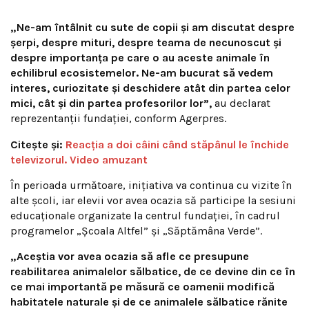
„Ne-am întâlnit cu sute de copii şi am discutat despre
şerpi, despre mituri, despre teama de necunoscut şi
despre importanţa pe care o au aceste animale în
echilibrul ecosistemelor. Ne-am bucurat să vedem
interes, curiozitate şi deschidere atât din partea celor
mici, cât şi din partea profesorilor lor”,
au declarat
reprezentanții fundației, conform Agerpres.
Citește și:
Reacția a doi câini când stăpânul le închide
televizorul. Video amuzant
În perioada următoare, inițiativa va continua cu vizite în
alte școli, iar elevii vor avea ocazia să participe la sesiuni
educaționale organizate la centrul fundației, în cadrul
programelor „Școala Altfel” și „Săptămâna Verde”.
„Aceştia vor avea ocazia să afle ce presupune
reabilitarea animalelor sălbatice, de ce devine din ce în
ce mai importantă pe măsură ce oamenii modifică
habitatele naturale şi de ce animalele sălbatice rănite