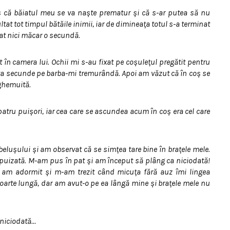
us că băiatul meu se va naşte prematur şi că s-ar putea să nu
tat tot timpul bătăile inimii, iar de dimineaţa totul s-a terminat
rat nici măcar o secundă.
 în camera lui. Ochii mi s-au fixat pe coşuleţul pregătit pentru
eva secunde pe barba-mi tremurândă. Apoi am văzut că în coş se
ghemuită.
patru puişori, iar cea care se ascundea acum în coş era cel care
eluşului şi am observat că se simţea tare bine în braţele mele.
uizată. M-am pus în pat şi am început să plâng ca niciodată!
 am adormit şi m-am trezit când micuţa fără auz îmi lingea
foarte lungă, dar am avut-o pe ea lângă mine şi braţele mele nu
 niciodată…