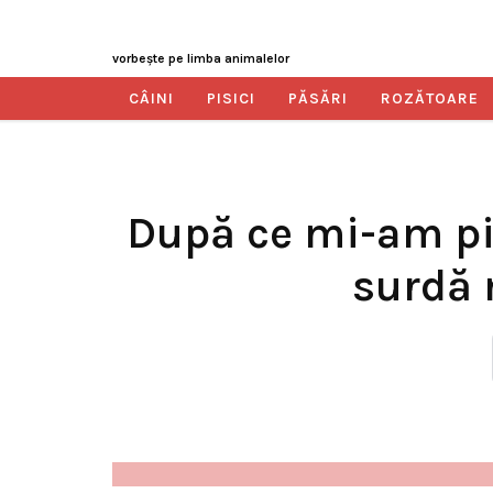
vorbeşte pe limba animalelor
CÂINI
PISICI
PĂSĂRI
ROZĂTOARE
După ce mi-am pie
surdă 