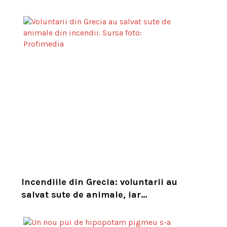
de grade Celsius. Compania i-a
concediat și caută acum animalul
Incendiile din Grecia: voluntarii au
salvat sute de animale, iar
experții cer un serviciu european
de intervenție