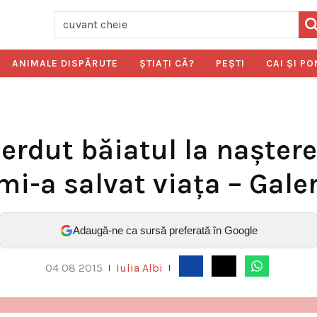
ANIMALE DISPĂRUTE
ŞTIAŢI CĂ?
PEŞTI
CAI ŞI PO
rdut băiatul la naştere
mi-a salvat viaţa – Galer
Adaugă-ne ca sursă preferată în Google
04 08 2015
Iulia Albi
|
|