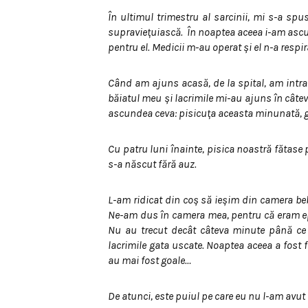
În ultimul trimestru al sarcinii, mi s-a sp
supravieţuiască.
În noaptea aceea i-am ascul
pentru el. Medicii m-au operat şi el n-a respi
Când am ajuns acasă, de la spital, am intrat
băiatul meu şi lacrimile mi-au ajuns în cât
ascundea ceva: pisicuţa aceasta minunată, 
Cu patru luni înainte, pisica noastră fătase 
s-a născut fără auz.
L-am ridicat din coş să ieşim din camera beb
Ne-am dus în camera mea, pentru că eram ep
Nu au trecut decât câteva minute până ce
lacrimile gata uscate. Noaptea aceea a fost 
au mai fost goale…
De atunci, este puiul pe care eu nu l-am avut