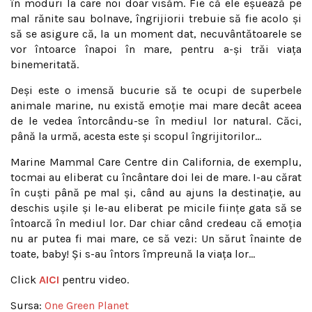
în moduri la care noi doar visăm. Fie că ele eșuează pe
mal rănite sau bolnave, îngrijiorii trebuie să fie acolo și
să se asigure că, la un moment dat, necuvântătoarele se
vor întoarce înapoi în mare, pentru a-și trăi viața
binemeritată.
Deși este o imensă bucurie să te ocupi de superbele
animale marine, nu există emoție mai mare decât aceea
de le vedea întorcându-se în mediul lor natural. Căci,
până la urmă, acesta este și scopul îngrijitorilor…
Marine Mammal Care Centre din California, de exemplu,
tocmai au eliberat cu încântare doi lei de mare. I-au cărat
în cuști până pe mal și, când au ajuns la destinație, au
deschis ușile și le-au eliberat pe micile ființe gata să se
întoarcă în mediul lor. Dar chiar când credeau că emoția
nu ar putea fi mai mare, ce să vezi: Un sărut înainte de
toate, baby! Și s-au întors împreună la viața lor…
Click
AICI
pentru video.
Sursa:
One Green Planet