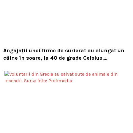
Angajații unei firme de curierat au alungat un
câine în soare, la 40 de grade Celsius.
Compania i-a concediat și caută acum animalul