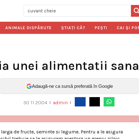
ANIMALE DISPĂRUTE
ŞTIAŢI CĂ?
PEŞTI
CAI ŞI PO
ia unei alimentatii san
Adaugă-ne ca sursă preferată în Google
30 11 2004
admin
|
|
larga de fructe, seminte si legume. Pentru a le asigura
sibil trebuie sa le asiguram acestora un meniu zilnic