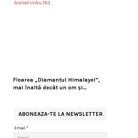
Floarea „Diamantul Himalayei”,
mai înaltă decât un om și
capabilă să înflorească o singură
dată în viață. Planta rară sfidează
natura la peste 4.000 de metri
ABONEAZA-TE LA NEWSLETTER
altitudine
Email *