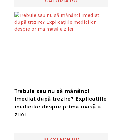
CALORIA.RO
Trebuie sau nu să mănânci
imediat după trezire? Explicațiile
medicilor despre prima masă a
zilei
PLAYTECH.RO