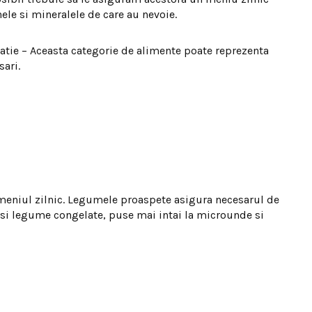
nele si mineralele de care au nevoie.
catie – Aceasta categorie de alimente poate reprezenta
sari.
eniul zilnic. Legumele proaspete asigura necesarul de
r si legume congelate, puse mai intai la microunde si