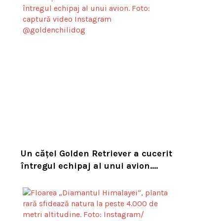
Un cățel Golden Retriever a cucerit
întregul echipaj al unui avion.
Reacția unui însoțitor de bord a
devenit virală