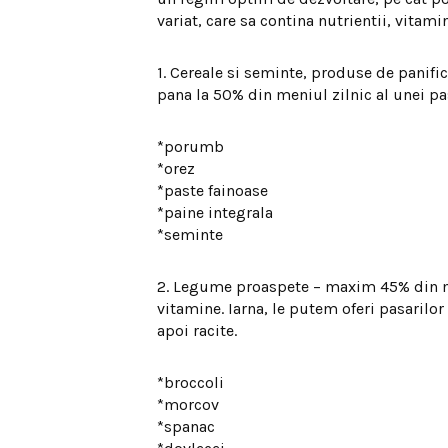
variat, care sa contina nutrientii, vitami
1. Cereale si seminte, produse de panifi
pana la 50% din meniul zilnic al unei pa
*porumb
*orez
*paste fainoase
*paine integrala
*seminte
2. Legume proaspete – maxim 45% din m
vitamine. Iarna, le putem oferi pasarilo
apoi racite.
*broccoli
*morcov
*spanac