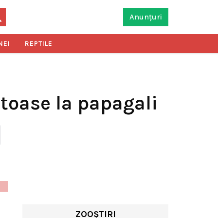
Anunțuri
NEI
REPTILE
atoase la papagali
ZOOȘTIRI