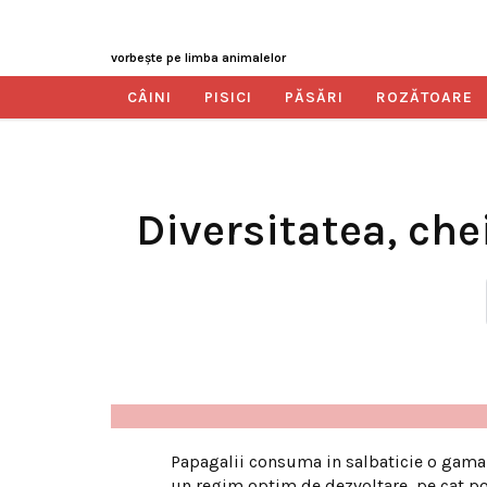
vorbeşte pe limba animalelor
CÂINI
PISICI
PĂSĂRI
ROZĂTOARE
Diversitatea, che
Papagalii consuma in salbaticie o gama 
un regim optim de dezvoltare, pe cat po