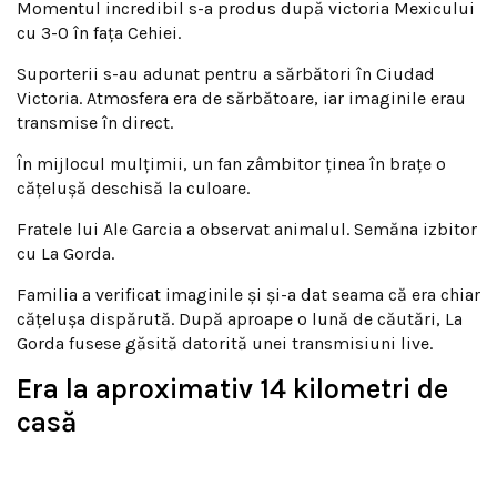
Momentul incredibil s-a produs după victoria Mexicului
cu 3-0 în fața Cehiei.
Suporterii s-au adunat pentru a sărbători în Ciudad
Victoria. Atmosfera era de sărbătoare, iar imaginile erau
transmise în direct.
În mijlocul mulțimii, un fan zâmbitor ținea în brațe o
cățelușă deschisă la culoare.
Fratele lui Ale Garcia a observat animalul. Semăna izbitor
cu La Gorda.
Familia a verificat imaginile și și-a dat seama că era chiar
cățelușa dispărută. După aproape o lună de căutări, La
Gorda fusese găsită datorită unei transmisiuni live.
Era la aproximativ 14 kilometri de
casă