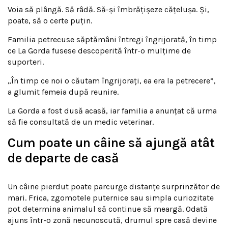
Voia să plângă. Să râdă. Să-și îmbrățișeze cățelușa. Și,
poate, să o certe puțin.
Familia petrecuse săptămâni întregi îngrijorată, în timp
ce La Gorda fusese descoperită într-o mulțime de
suporteri.
„În timp ce noi o căutam îngrijorați, ea era la petrecere”,
a glumit femeia după reunire.
La Gorda a fost dusă acasă, iar familia a anunțat că urma
să fie consultată de un medic veterinar.
Cum poate un câine să ajungă atât
de departe de casă
Un câine pierdut poate parcurge distanțe surprinzător de
mari. Frica, zgomotele puternice sau simpla curiozitate
pot determina animalul să continue să meargă. Odată
ajuns într-o zonă necunoscută, drumul spre casă devine