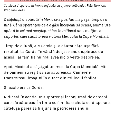
Catelusa disparuta in Mexic, regasita cu ajutorul fotbalului. Foto: New York
Post, Jam Press
O cățelușă dispărută în Mexic și-a pus familia pe jar timp de o
lună. Când speranțele de a o găsi începeau să scadă, animalul a
apărut în cel mai neașteptat loc: în mijlocul unei mulțimi de
suporteri care sărbătoreau victoria Mexicului la Cupa Mondială.
Timp de o lună, Ale Garcia și-a căutat cățelușa fără
rezultat. La Gorda, în vârstă de șase ani, dispăruse de
acasă, iar familia nu mai avea nicio veste despre ea.
Apoi, Mexicul a câștigat un meci la Cupa Mondială. Mii
de oameni au ieșit să sărbătorească. Camerele
transmiteau imagini în direct din mijlocul fanilor.
Și acolo era La Gorda.
Ridicată în aer de un suporter și înconjurată de oameni
care sărbătoreau. În timp ce familia o căuta cu disperare,
cățelușa părea să fi ajuns la petrecerea anului.