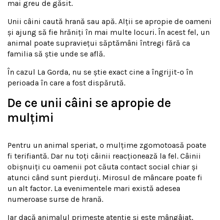
mai greu de găsit.
Unii câini caută hrană sau apă. Alții se apropie de oameni
și ajung să fie hrăniți în mai multe locuri. În acest fel, un
animal poate supraviețui săptămâni întregi fără ca
familia să știe unde se află.
În cazul La Gorda, nu se știe exact cine a îngrijit-o în
perioada în care a fost dispărută.
De ce unii câini se apropie de
mulțimi
Pentru un animal speriat, o mulțime zgomotoasă poate
fi terifiantă. Dar nu toți câinii reacționează la fel. Câinii
obișnuiți cu oamenii pot căuta contact social chiar și
atunci când sunt pierduți. Mirosul de mâncare poate fi
un alt factor. La evenimentele mari există adesea
numeroase surse de hrană.
Iar dacă animalul primește atenție și este mângâiat,