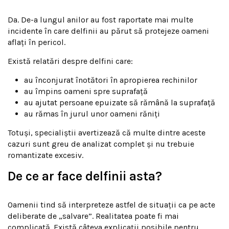
Da. De-a lungul anilor au fost raportate mai multe
incidente în care delfinii au părut să protejeze oameni
aflați în pericol.
Există relatări despre delfini care:
au înconjurat înotători în apropierea rechinilor
au împins oameni spre suprafață
au ajutat persoane epuizate să rămână la suprafață
au rămas în jurul unor oameni răniți
Totuși, specialiștii avertizează că multe dintre aceste
cazuri sunt greu de analizat complet și nu trebuie
romantizate excesiv.
De ce ar face delfinii asta?
Oamenii tind să interpreteze astfel de situații ca pe acte
deliberate de „salvare”. Realitatea poate fi mai
complicată. Există câteva explicații posibile pentru