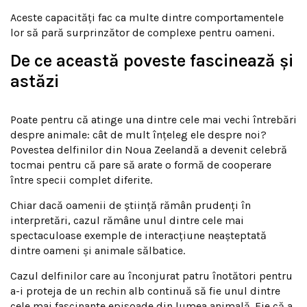
Aceste capacități fac ca multe dintre comportamentele
lor să pară surprinzător de complexe pentru oameni.
De ce această poveste fascinează și
astăzi
Poate pentru că atinge una dintre cele mai vechi întrebări
despre animale: cât de mult înțeleg ele despre noi?
Povestea delfinilor din Noua Zeelandă a devenit celebră
tocmai pentru că pare să arate o formă de cooperare
între specii complet diferite.
Chiar dacă oamenii de știință rămân prudenți în
interpretări, cazul rămâne unul dintre cele mai
spectaculoase exemple de interacțiune neașteptată
dintre oameni și animale sălbatice.
Cazul delfinilor care au înconjurat patru înotători pentru
a-i proteja de un rechin alb continuă să fie unul dintre
cele mai fascinante episoade din lumea animală. Fie că a