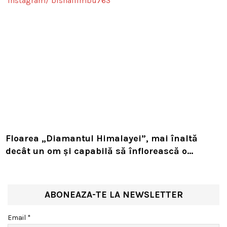
Floarea „Diamantul Himalayei”, mai înaltă
decât un om și capabilă să înflorească o
singură dată în viață. Planta rară sfidează
natura la peste 4.000 de metri altitudine
ABONEAZA-TE LA NEWSLETTER
Email *