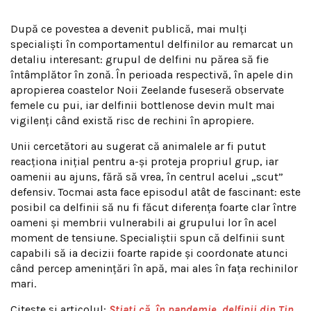
După ce povestea a devenit publică, mai mulți
specialiști în comportamentul delfinilor au remarcat un
detaliu interesant: grupul de delfini nu părea să fie
întâmplător în zonă. În perioada respectivă, în apele din
apropierea coastelor Noii Zeelande fuseseră observate
femele cu pui, iar delfinii bottlenose devin mult mai
vigilenți când există risc de rechini în apropiere.
Unii cercetători au sugerat că animalele ar fi putut
reacționa inițial pentru a-și proteja propriul grup, iar
oamenii au ajuns, fără să vrea, în centrul acelui „scut”
defensiv. Tocmai asta face episodul atât de fascinant: este
posibil ca delfinii să nu fi făcut diferența foarte clar între
oameni și membrii vulnerabili ai grupului lor în acel
moment de tensiune. Specialiștii spun că delfinii sunt
capabili să ia decizii foarte rapide și coordonate atunci
când percep amenințări în apă, mai ales în fața rechinilor
mari.
Citeste si articolul:
Știați că, în pandemie, delfinii din Tin