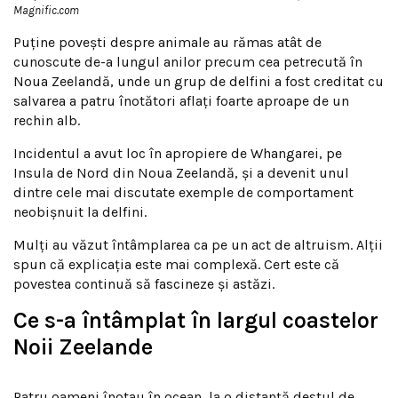
Magnific.com
Puține povești despre animale au rămas atât de
cunoscute de-a lungul anilor precum cea petrecută în
Noua Zeelandă, unde un grup de delfini a fost creditat cu
salvarea a patru înotători aflați foarte aproape de un
rechin alb.
Incidentul a avut loc în apropiere de Whangarei, pe
Insula de Nord din Noua Zeelandă, și a devenit unul
dintre cele mai discutate exemple de comportament
neobișnuit la delfini.
Mulți au văzut întâmplarea ca pe un act de altruism. Alții
spun că explicația este mai complexă. Cert este că
povestea continuă să fascineze și astăzi.
Ce s-a întâmplat în largul coastelor
Noii Zeelande
Patru oameni înotau în ocean, la o distanță destul de