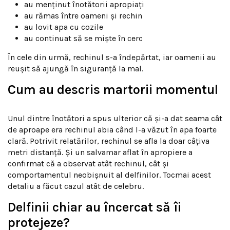
au menținut înotătorii apropiați
au rămas între oameni și rechin
au lovit apa cu cozile
au continuat să se miște în cerc
În cele din urmă, rechinul s-a îndepărtat, iar oamenii au
reușit să ajungă în siguranță la mal.
Cum au descris martorii momentul
Unul dintre înotători a spus ulterior că și-a dat seama cât
de aproape era rechinul abia când l-a văzut în apa foarte
clară. Potrivit relatărilor, rechinul se afla la doar câțiva
metri distanță. Și un salvamar aflat în apropiere a
confirmat că a observat atât rechinul, cât și
comportamentul neobișnuit al delfinilor. Tocmai acest
detaliu a făcut cazul atât de celebru.
Delfinii chiar au încercat să îi
protejeze?