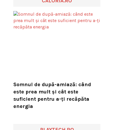
CALORIA.RO
Somnul de după-amiază: când
este prea mult și cât este
suficient pentru a-ți recăpăta
energia
PLAYTECH.RO