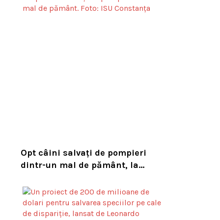
habitatul său natural
Opt câini salvați de pompieri
dintr-un mal de pământ, la
Constanța. Puii au fost descoperiți
în timpul unor lucrări VIDEO