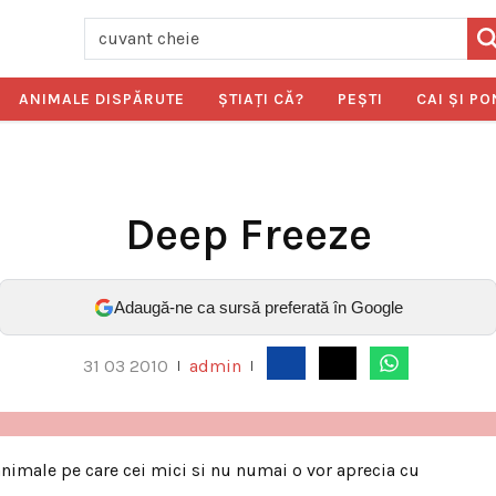
ANIMALE DISPĂRUTE
ŞTIAŢI CĂ?
PEŞTI
CAI ŞI PO
Deep Freeze
Adaugă-ne ca sursă preferată în Google
31 03 2010
admin
|
|
 animale pe care cei mici si nu numai o vor aprecia cu