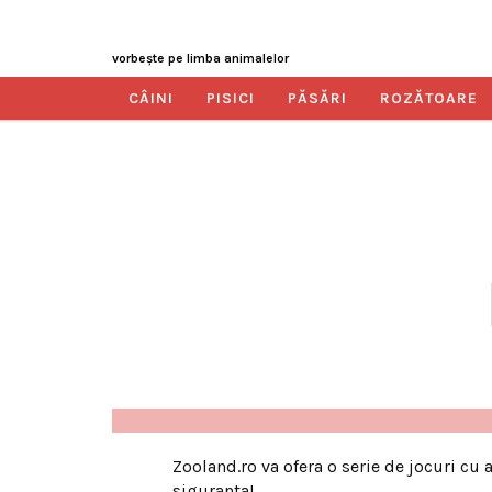
vorbeşte pe limba animalelor
CÂINI
PISICI
PĂSĂRI
ROZĂTOARE
Zooland.ro va ofera o serie de jocuri cu
siguranta!