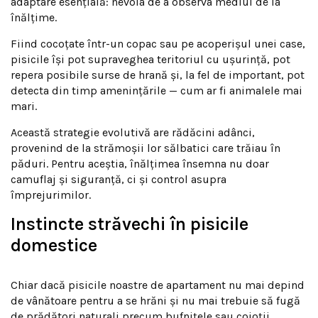
adaptare esențială: nevoia de a observa mediul de la
înălțime.
Fiind cocoțate într-un copac sau pe acoperișul unei case,
pisicile își pot supraveghea teritoriul cu ușurință, pot
repera posibile surse de hrană și, la fel de important, pot
detecta din timp amenințările — cum ar fi animalele mai
mari.
Această strategie evolutivă are rădăcini adânci,
provenind de la strămoșii lor sălbatici care trăiau în
păduri. Pentru aceștia, înălțimea însemna nu doar
camuflaj și siguranță, ci și control asupra
împrejurimilor.
Instincte străvechi în pisicile
domestice
Chiar dacă pisicile noastre de apartament nu mai depind
de vânătoare pentru a se hrăni și nu mai trebuie să fugă
de prădători naturali precum bufnițele sau coioții,