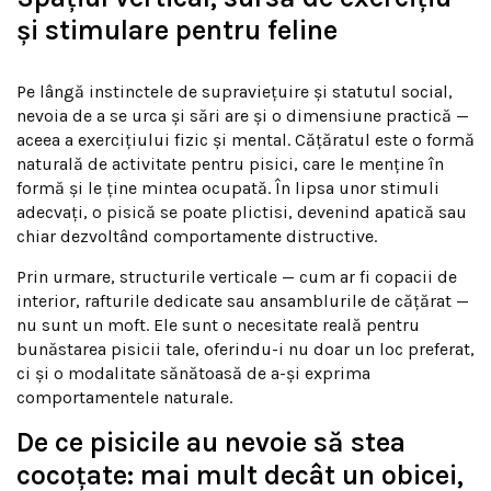
și stimulare pentru feline
Pe lângă instinctele de supraviețuire și statutul social,
nevoia de a se urca și sări are și o dimensiune practică —
aceea a exercițiului fizic și mental. Cățăratul este o formă
naturală de activitate pentru pisici, care le menține în
formă și le ține mintea ocupată. În lipsa unor stimuli
adecvați, o pisică se poate plictisi, devenind apatică sau
chiar dezvoltând comportamente distructive.
Prin urmare, structurile verticale — cum ar fi copacii de
interior, rafturile dedicate sau ansamblurile de cățărat —
nu sunt un moft. Ele sunt o necesitate reală pentru
bunăstarea pisicii tale, oferindu-i nu doar un loc preferat,
ci și o modalitate sănătoasă de a-și exprima
comportamentele naturale.
De ce pisicile au nevoie să stea
cocoțate: mai mult decât un obicei,