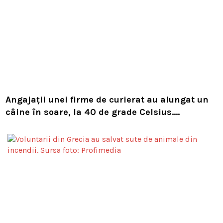
Angajații unei firme de curierat au alungat un
câine în soare, la 40 de grade Celsius.
Compania i-a concediat și caută acum animalul