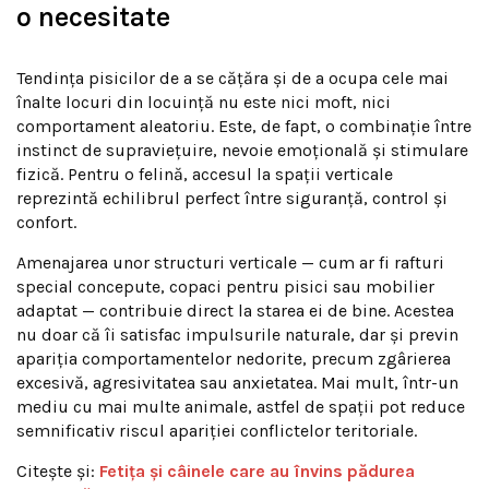
o necesitate
Tendința pisicilor de a se cățăra și de a ocupa cele mai
înalte locuri din locuință nu este nici moft, nici
comportament aleatoriu. Este, de fapt, o combinație între
instinct de supraviețuire, nevoie emoțională și stimulare
fizică. Pentru o felină, accesul la spații verticale
reprezintă echilibrul perfect între siguranță, control și
confort.
Amenajarea unor structuri verticale — cum ar fi rafturi
special concepute, copaci pentru pisici sau mobilier
adaptat — contribuie direct la starea ei de bine. Acestea
nu doar că îi satisfac impulsurile naturale, dar și previn
apariția comportamentelor nedorite, precum zgârierea
excesivă, agresivitatea sau anxietatea. Mai mult, într-un
mediu cu mai multe animale, astfel de spații pot reduce
semnificativ riscul apariției conflictelor teritoriale.
Citește și:
Fetița și câinele care au învins pădurea