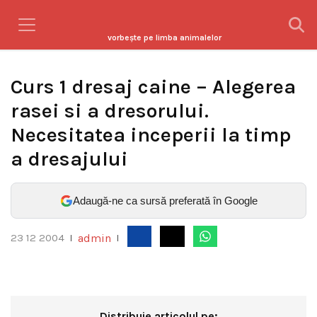
vorbeşte pe limba animalelor
Curs 1 dresaj caine – Alegerea
rasei si a dresorului.
Necesitatea inceperii la timp
a dresajului
Adaugă-ne ca sursă preferată în Google
admin
23 12 2004
|
|
Distribuie articolul pe: