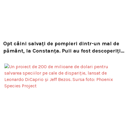
Opt câini salvați de pompieri dintr-un mal de
pământ, la Constanța. Puii au fost descoperiți
în timpul unor lucrări VIDEO