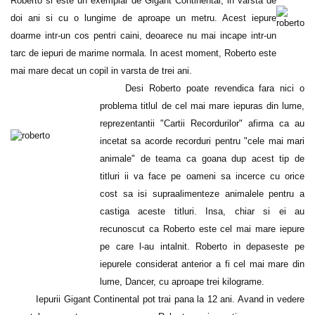
Roberto si este un exemplar de Gigant Continental, in varsta de
doi ani si cu o lungime de aproape un metru. Acest iepure
doarme intr-un cos pentri caini, deoarece nu mai incape intr-un
tarc de iepuri de marime normala. In acest moment, Roberto este
mai mare decat un copil in varsta de trei ani.
Desi Roberto poate revendica fara nici o
problema titlul de cel mai mare iepuras din lume,
reprezentantii "Cartii Recordurilor" afirma ca au
incetat sa acorde recorduri pentru "cele mai mari
animale" de teama ca goana dup acest tip de
titluri ii va face pe oameni sa incerce cu orice
cost sa isi supraalimenteze animalele pentru a
castiga aceste titluri. Insa, chiar si ei au
recunoscut ca Roberto este cel mai mare iepure
pe care l-au intalnit. Roberto in depaseste pe
iepurele considerat anterior a fi cel mai mare din
lume, Dancer, cu aproape trei kilograme.
Iepurii Gigant Continental pot trai pana la 12 ani. Avand in vedere