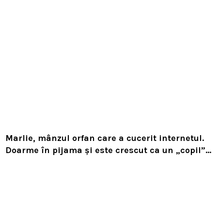
Marlie, mânzul orfan care a cucerit internetul.
Doarme în pijama și este crescut ca un „copil”
în Sălaj!