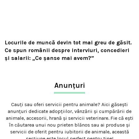
Locurile de muncă devin tot mai greu de găsit.
Ce spun românii despre interviuri, concedieri
și salarii: „Ce șanse mai avem?”
Anunțuri
Cauți sau oferi servicii pentru animale? Aici găsești
anunțuri dedicate adopțiilor, vânzării și cumpărării de
animale, accesorii, hrană și servicii veterinare. Fie că ești
în căutarea unui nou prieten blănos sau ai produse și
servicii de oferit pentru iubitorii de animale, această
secțiune este locul perfect pentru tine!