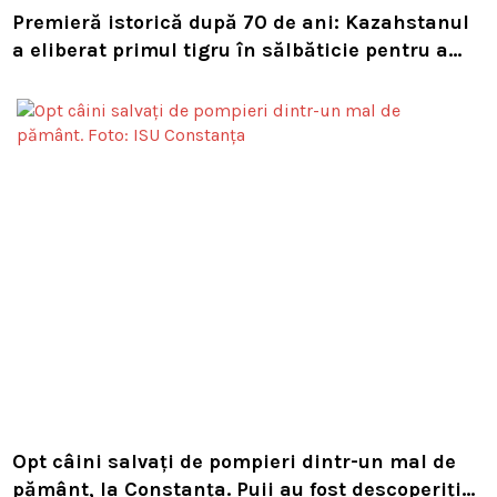
Premieră istorică după 70 de ani: Kazahstanul
a eliberat primul tigru în sălbăticie pentru a
readuce prădătorul dispărut în habitatul său
natural
Opt câini salvați de pompieri dintr-un mal de
pământ, la Constanța. Puii au fost descoperiți