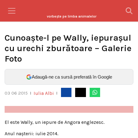
vorbeşte pe limba animalelor
Cunoaște-l pe Wally, iepurașul
cu urechi zburătoare – Galerie
Foto
Adaugă-ne ca sursă preferată în Google
Iulia Albi
03 06 2015
|
|
El este Wally, un iepure de Angora englezesc.
Anul nașterii: iulie 2014.