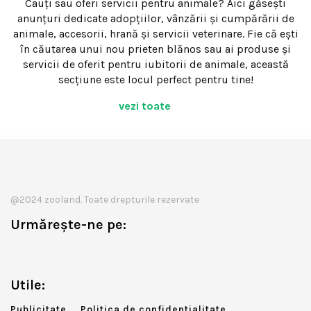
Cauți sau oferi servicii pentru animale? Aici găsești
anunțuri dedicate adopțiilor, vânzării și cumpărării de
animale, accesorii, hrană și servicii veterinare. Fie că ești
în căutarea unui nou prieten blănos sau ai produse și
servicii de oferit pentru iubitorii de animale, această
secțiune este locul perfect pentru tine!
vezi toate
@2024 zooland. Toate drepturile rezervate
Urmărește-ne pe:
Utile:
Publicitate
Politica de confidentialitate