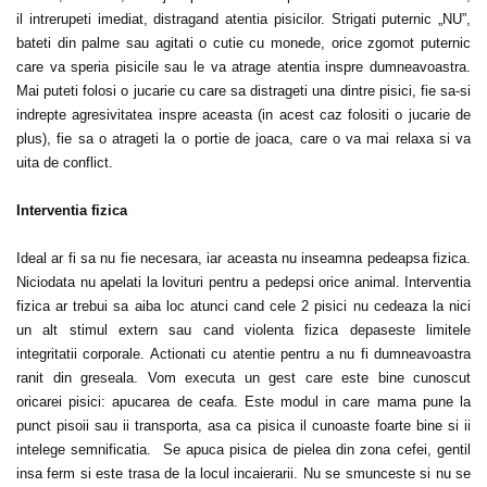
il intrerupeti imediat, distragand atentia pisicilor. Strigati puternic „NU”,
bateti din palme sau agitati o cutie cu monede, orice zgomot puternic
care va speria pisicile sau le va atrage atentia inspre dumneavoastra.
Mai puteti folosi o jucarie cu care sa distrageti una dintre pisici, fie sa-si
indrepte agresivitatea inspre aceasta (in acest caz folositi o jucarie de
plus), fie sa o atrageti la o portie de joaca, care o va mai relaxa si va
uita de conflict.
Interventia fizica
Ideal ar fi sa nu fie necesara, iar aceasta nu inseamna pedeapsa fizica.
Niciodata nu apelati la lovituri pentru a pedepsi orice animal. Interventia
fizica ar trebui sa aiba loc atunci cand cele 2 pisici nu cedeaza la nici
un alt stimul extern sau cand violenta fizica depaseste limitele
integritatii corporale. Actionati cu atentie pentru a nu fi dumneavoastra
ranit din greseala. Vom executa un gest care este bine cunoscut
oricarei pisici: apucarea de ceafa. Este modul in care mama pune la
punct pisoii sau ii transporta, asa ca pisica il cunoaste foarte bine si ii
intelege semnificatia. Se apuca pisica de pielea din zona cefei, gentil
insa ferm si este trasa de la locul incaierarii. Nu se smunceste si nu se