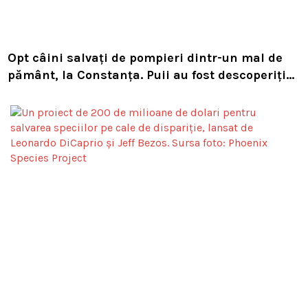
Opt câini salvați de pompieri dintr-un mal de
pământ, la Constanța. Puii au fost descoperiți
în timpul unor lucrări VIDEO