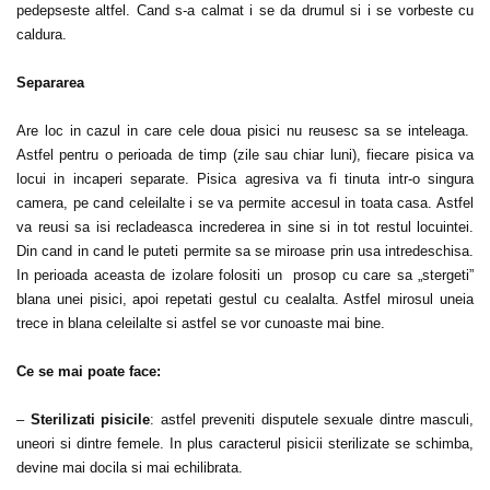
pedepseste altfel. Cand s-a calmat i se da drumul si i se vorbeste cu
caldura.
Separarea
Are loc in cazul in care cele doua pisici nu reusesc sa se inteleaga.
Astfel pentru o perioada de timp (zile sau chiar luni), fiecare pisica va
locui in incaperi separate. Pisica agresiva va fi tinuta intr-o singura
camera, pe cand celeilalte i se va permite accesul in toata casa. Astfel
va reusi sa isi recladeasca increderea in sine si in tot restul locuintei.
Din cand in cand le puteti permite sa se miroase prin usa intredeschisa.
In perioada aceasta de izolare folositi un prosop cu care sa „stergeti”
blana unei pisici, apoi repetati gestul cu cealalta. Astfel mirosul uneia
trece in blana celeilalte si astfel se vor cunoaste mai bine.
Ce se mai poate face:
–
Sterilizati pisicile
: astfel preveniti disputele sexuale dintre masculi,
uneori si dintre femele. In plus caracterul pisicii sterilizate se schimba,
devine mai docila si mai echilibrata.