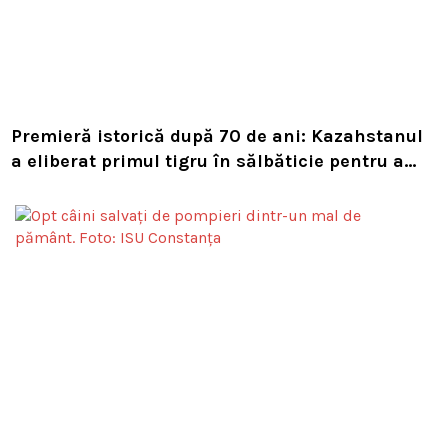
Premieră istorică după 70 de ani: Kazahstanul
a eliberat primul tigru în sălbăticie pentru a
readuce prădătorul dispărut în habitatul său
natural