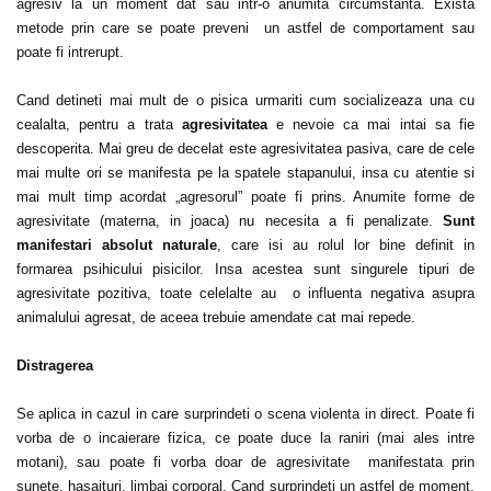
agresiv la un moment dat sau intr-o anumita circumstanta. Exista
metode prin care se poate preveni un astfel de comportament sau
poate fi intrerupt.
Cand detineti mai mult de o pisica urmariti cum socializeaza una cu
cealalta, pentru a trata
agresivitatea
e nevoie ca mai intai sa fie
descoperita. Mai greu de decelat este agresivitatea pasiva, care de cele
mai multe ori se manifesta pe la spatele stapanului, insa cu atentie si
mai mult timp acordat „agresorul” poate fi prins. Anumite forme de
agresivitate (materna, in joaca) nu necesita a fi penalizate.
Sunt
manifestari absolut naturale
, care isi au rolul lor bine definit in
formarea psihicului pisicilor. Insa acestea sunt singurele tipuri de
agresivitate pozitiva, toate celelalte au o influenta negativa asupra
animalului agresat, de aceea trebuie amendate cat mai repede.
Distragerea
Se aplica in cazul in care surprindeti o scena violenta in direct. Poate fi
vorba de o incaierare fizica, ce poate duce la raniri (mai ales intre
motani), sau poate fi vorba doar de agresivitate manifestata prin
sunete, hasaituri, limbaj corporal. Cand surprindeti un astfel de moment,