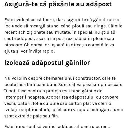
Asigură-te că păsările au adăpost
Este evident acest lucru, dar asigură-te că găinile au un
loc unde să meargă atunci când plouă sau ninge. Găinile
recent achiziționate sau mutate, în special, nu știu să
caute adăpost, așa că se pot trezi stând în ploaie sau
ninsoare. Ghidarea lor ușoară în direcția corectă le va
ajuta și vor învăța rapid.
Izolează adăpostul găinilor
Nu vorbim despre chemarea unui constructor, care te
poate lăsa fără bani buni. Sunt câțiva pași simpli pe care
îi poți face pentru a proteja mai bine găinile de
intemperii noaptea. Acoperirea adăpostului cu covoare
vechi, pături, folie cu bule sau carton plat va oferi o
izolație suplimentară, la fel cum va ajuta adăugarea unui
strat extra de paie sau fân.
Este important să verifici adăpostul pentru curent.