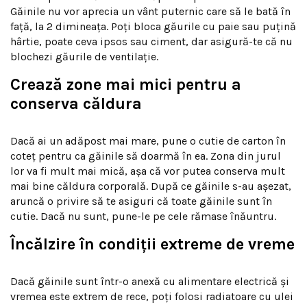
Găinile nu vor aprecia un vânt puternic care să le bată în
față, la 2 dimineața. Poți bloca găurile cu paie sau puțină
hârtie, poate ceva ipsos sau ciment, dar asigură-te că nu
blochezi găurile de ventilație.
Crează zone mai mici pentru a
conserva căldura
Dacă ai un adăpost mai mare, pune o cutie de carton în
coteț pentru ca găinile să doarmă în ea. Zona din jurul
lor va fi mult mai mică, așa că vor putea conserva mult
mai bine căldura corporală. După ce găinile s-au așezat,
aruncă o privire să te asiguri că toate găinile sunt în
cutie. Dacă nu sunt, pune-le pe cele rămase înăuntru.
Încălzire în condiții extreme de vreme
Dacă găinile sunt într-o anexă cu alimentare electrică și
vremea este extrem de rece, poți folosi radiatoare cu ulei