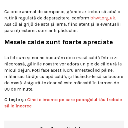
Ca orice animal de companie, găinile ar trebui să aibă o
rutină regulată de deparazitare, conform
bhwt.org.uk.
Așa că ai grijă de asta și iarna, fiind atent și la eventualii
paraziți externi, cum ar fi păduchii.
Mesele calde sunt foarte apreciate
La fel cum și noi ne bucurăm de o masă caldă într-o zi
răcoroasă, găinile noastre vor adora un pic de căldură la
micul dejun. Poți face acest lucru amestecând pâine,
mălai sau tărâțe cu apă caldă, și lăsându-le să se bucure
de masă. Asigură-te doar că este mâncată în termen de
30 de minute.
Citește și:
Cinci alimente pe care papagalul tău trebuie
să le încerce