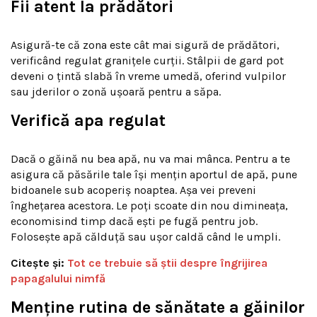
Fii atent la prădători
Asigură-te că zona este cât mai sigură de prădători,
verificând regulat granițele curții. Stâlpii de gard pot
deveni o țintă slabă în vreme umedă, oferind vulpilor
sau jderilor o zonă ușoară pentru a săpa.
Verifică apa regulat
Dacă o găină nu bea apă, nu va mai mânca. Pentru a te
asigura că păsările tale își mențin aportul de apă, pune
bidoanele sub acoperiș noaptea. Așa vei preveni
înghețarea acestora. Le poți scoate din nou dimineața,
economisind timp dacă ești pe fugă pentru job.
Folosește apă călduță sau ușor caldă când le umpli.
Citește și:
Tot ce trebuie să ştii despre îngrijirea
papagalului nimfă
Menține rutina de sănătate a găinilor