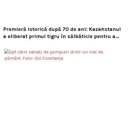
Premieră istorică după 70 de ani: Kazahstanul
a eliberat primul tigru în sălbăticie pentru a
readuce prădătorul dispărut în habitatul său
natural