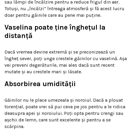
sau lămpi de încălzire pentru a reduce frigul din aer.
Totuși, nu „încălzi” întreaga atmosferă și fă acest lucru
doar pentru găinile care au pene mai puține.
Vaselina poate ține înghețul la
distanță
Dacă vremea devine extremă și se preconizează un
îngheț sever, poți unge crestele găinilor cu vaselină. Așa
vei preveni degerăturile, mai ales dacă sunt recent
mutate și au crestele mari și lăsate.
Absorbirea umidității
Găinilor nu le place umezeala și noroiul. Dacă a plouat
torențial, poate vrei să pui ceva pe jos pentru a le ridica
deasupra apei și noroiului. Poți opta pentru crengi sau
așchii de lemn, care sunt excelente și pentru a se
scărpina.