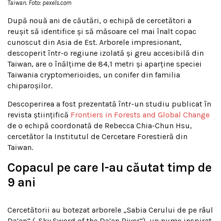
Taiwan. Foto: pexels.com
După nouă ani de căutări, o echipă de cercetători a
reușit să identifice și să măsoare cel mai înalt copac
cunoscut din Asia de Est. Arborele impresionant,
descoperit într-o regiune izolată și greu accesibilă din
Taiwan, are o înălțime de 84,1 metri și aparține speciei
Taiwania cryptomerioides, un conifer din familia
chiparoșilor.
Descoperirea a fost prezentată într-un studiu publicat în
revista științifică
Frontiers in Forests and Global Change
de o echipă coordonată de Rebecca Chia-Chun Hsu,
cercetător la Institutul de Cercetare Forestieră din
Taiwan.
Copacul pe care l-au căutat timp de
9 ani
Cercetătorii au botezat arborele „Sabia Cerului de pe râul
Da’an” („Sky Sword of the Da’an River”), un nume inspirat