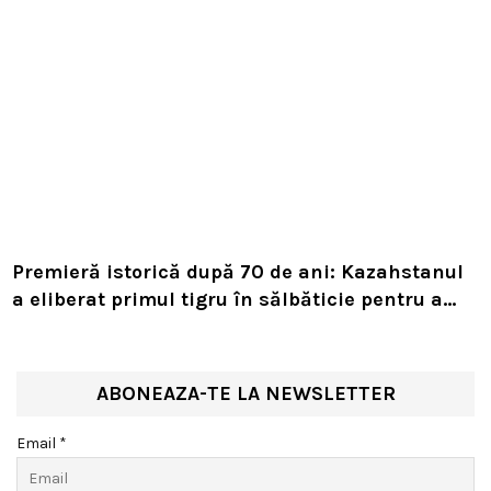
Premieră istorică după 70 de ani: Kazahstanul
a eliberat primul tigru în sălbăticie pentru a
readuce prădătorul dispărut în habitatul său
natural
ABONEAZA-TE LA NEWSLETTER
Email *