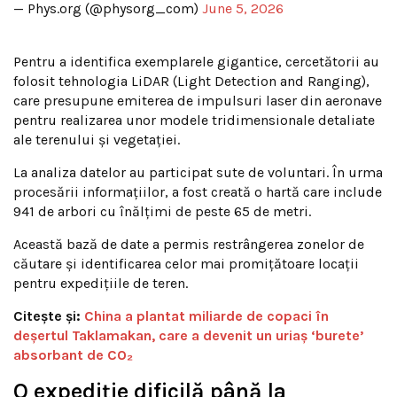
— Phys.org (@physorg_com)
June 5, 2026
Pentru a identifica exemplarele gigantice, cercetătorii au
folosit tehnologia LiDAR (Light Detection and Ranging),
care presupune emiterea de impulsuri laser din aeronave
pentru realizarea unor modele tridimensionale detaliate
ale terenului și vegetației.
La analiza datelor au participat sute de voluntari. În urma
procesării informațiilor, a fost creată o hartă care include
941 de arbori cu înălțimi de peste 65 de metri.
Această bază de date a permis restrângerea zonelor de
căutare și identificarea celor mai promițătoare locații
pentru expedițiile de teren.
Citește și:
China a plantat miliarde de copaci în
deșertul Taklamakan, care a devenit un uriaș ‘burete’
absorbant de CO₂
O expediție dificilă până la