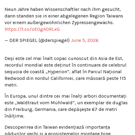
Neun Jahre haben Wissenschaftler nach ihm gesucht,
dann standen sie in einer abgelegenen Region Taiwans
vor einem außergewöhnlichen Zypressengewächs.
https://t.co/oE0gAORLxG
— DER SPIEGEL (@derspiegel)
June 5, 2026
Deși este cel mai înalt copac cunoscut din Asia de Est,
recordul mondial este deținut în continuare de celebrul
sequoia de coastă „Hyperion”, aflat în Parcul Național
Redwood din nordul Californiei, care măsoară peste 115
metri.
În Europa, unul dintre cei mai înalți arbori documentați
este „Waldtraut vom Mühlwald”, un exemplar de duglas
din Freiburg, Germania, care depășește 67 de metri
înălțime.
Descoperirea din Taiwan evidențiază importanța
pădurilor vechi și a ecosistemelor montane bine