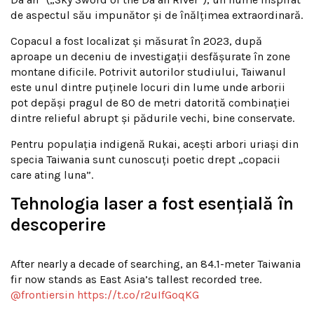
de aspectul său impunător și de înălțimea extraordinară.
Copacul a fost localizat și măsurat în 2023, după
aproape un deceniu de investigații desfășurate în zone
montane dificile. Potrivit autorilor studiului, Taiwanul
este unul dintre puținele locuri din lume unde arborii
pot depăși pragul de 80 de metri datorită combinației
dintre relieful abrupt și pădurile vechi, bine conservate.
Pentru populația indigenă Rukai, acești arbori uriași din
specia Taiwania sunt cunoscuți poetic drept „copacii
care ating luna”.
Tehnologia laser a fost esențială în
descoperire
After nearly a decade of searching, an 84.1-meter Taiwania
fir now stands as East Asia’s tallest recorded tree.
@frontiersin
https://t.co/r2uIfGoqKG