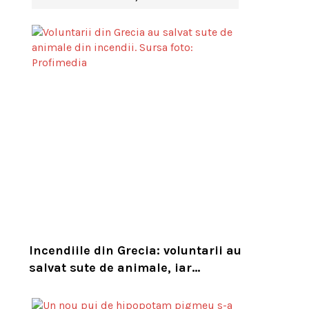
Incendiile din Grecia: voluntarii au
salvat sute de animale, iar
experții cer un serviciu european
de intervenție