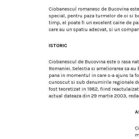
Ciobanescul romanesc de Bucovina este u
special, pentru paza turmelor de oi si bo
timp, el poate fi un excelent caine de pa
care au un spatiu adecvat, si un compa
ISTORIC
Ciobanescul de Bucovina este o rasa nat
Romaniei. Selectia si ameliorarea sa au b
pana in momentul in care s-a ajuns la fo
cunoscut si sub denumirile regionale 
fost teoretizat in 1982, fiind reactulai
actual dateaza din 29 martie 2003, redac
A
C
m