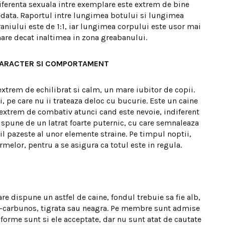
iferenta sexuala intre exemplare este extrem de bine
edata. Raportul intre lungimea botului si lungimea
raniului este de 1:1, iar lungimea corpului este usor mai
are decat inaltimea in zona greabanului.
ARACTER SI COMPORTAMENT
xtrem de echilibrat si calm, un mare iubitor de copii.
, pe care nu ii trateaza deloc cu bucurie. Este un caine
 extrem de combativ atunci cand este nevoie, indiferent
Dispune de un latrat foarte puternic, cu care semnaleaza
il pazeste al unor elemente straine. Pe timpul noptii,
urmelor, pentru a se asigura ca totul este in regula.
are dispune un astfel de caine, fondul trebuie sa fie alb,
iu-carbunos, tigrata sau neagra. Pe membre sunt admise
iforme sunt si ele acceptate, dar nu sunt atat de cautate