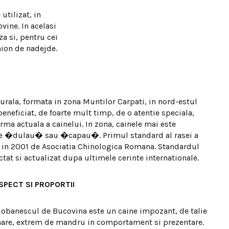
tilizat, in
vine. In acelasi
za si, pentru cei
nion de nadejde.
urala, formata in zona Muntilor Carpati, in nord-estul
eneficiat, de foarte mult timp, de o atentie speciala,
rma actuala a cainelui. In zona, cainele mai este
de �dulau� sau �capau�. Primul standard al rasei a
zat in 2001 de Asociatia Chinologica Romana. Standardul
tat si actualizat dupa ultimele cerinte internationale.
SPECT SI PROPORTII
iobanescul de Bucovina este un caine impozant, de talie
are, extrem de mandru in comportament si prezentare.