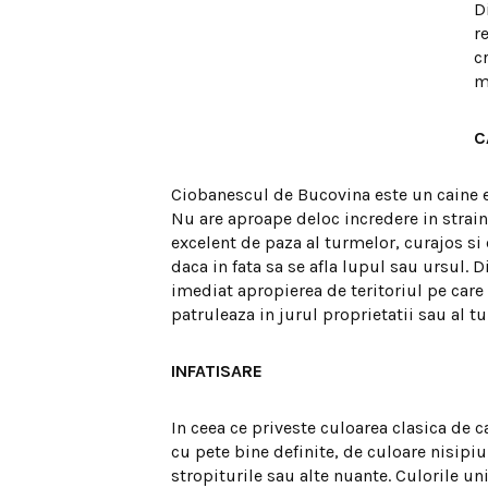
D
r
c
m
C
Ciobanescul de Bucovina este un caine e
Nu are aproape deloc incredere in straini
excelent de paza al turmelor, curajos si
daca in fata sa se afla lupul sau ursul. 
imediat apropierea de teritoriul pe care 
patruleaza in jurul proprietatii sau al t
INFATISARE
In ceea ce priveste culoarea clasica de c
cu pete bine definite, de culoare nisip
stropiturile sau alte nuante. Culorile un