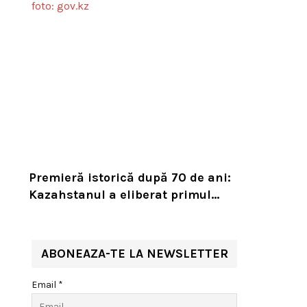
Premieră istorică după 70 de ani:
Kazahstanul a eliberat primul
tigru în sălbăticie pentru a
readuce prădătorul dispărut în
habitatul său natural
ABONEAZA-TE LA NEWSLETTER
Email *