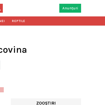
Anunțuri
NEI
REPTILE
covina
ZOOȘTIRI