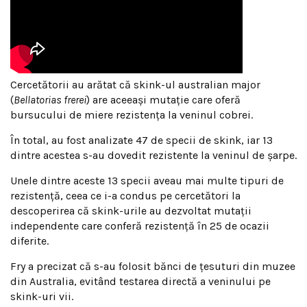
Cercetătorii au arătat că skink-ul australian major
(
Bellatorias frerei
) are aceeași mutație care oferă
bursucului de miere rezistența la veninul cobrei.
În total, au fost analizate 47 de specii de skink, iar 13
dintre acestea s-au dovedit rezistente la veninul de șarpe.
Unele dintre aceste 13 specii aveau mai multe tipuri de
rezistență, ceea ce i-a condus pe cercetători la
descoperirea că skink-urile au dezvoltat mutații
independente care conferă rezistență în 25 de ocazii
diferite.
Fry a precizat că s-au folosit bănci de țesuturi din muzee
din Australia, evitând testarea directă a veninului pe
skink-uri vii.