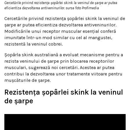
Cercetările privind rezistența șopârlei skink la veninul de șarpe ar putea
eficientiza dezvoltarea antiveninurilor. sursa foto Profimedia
Cercetările privind rezistența șopârlei skink la veninul de
șarpe ar putea eficientiza dezvoltarea antiveninurilor.
Modificările unui receptor muscular esențial conferă
imunitate într-un mod similar cu cel al mangustei,
rezistentă la veninul cobrei.
Șopârla skink australiană a evoluat mecanisme pentru a
rezista veninului de șarpe prin blocarea receptorilor
musculari, sugerează noi cercetări. Acestea ar putea
contribui la dezvoltarea unor tratamente viitoare pentru
mușcăturile de șarpe.
Rezistența șopârlei skink la veninul
de șarpe