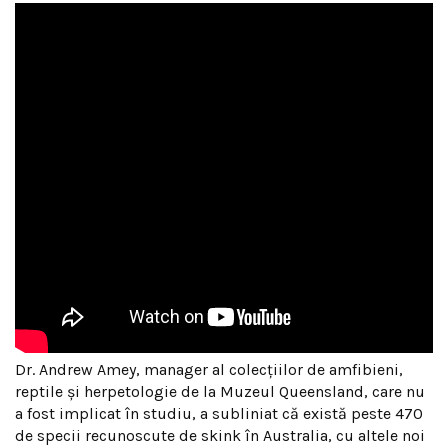
Dr. Andrew Amey, manager al colecțiilor de amfibieni,
reptile și herpetologie de la Muzeul Queensland, care nu
a fost implicat în studiu, a subliniat că există peste 470
de specii recunoscute de skink în Australia, cu altele noi