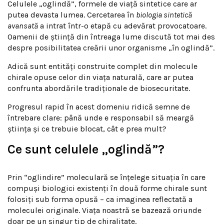
Celulele „oglindă”, formele de viață sintetice care ar
putea devasta lumea. Cercetarea în
biologia sintetică
avansată
a intrat într-o etapă cu adevărat provocatoare.
Oamenii de știință din întreaga lume discută tot mai des
despre posibilitatea creării unor organisme „în oglindă”.
Adică sunt entități construite complet din molecule
chirale opuse celor din viața naturală, care ar putea
confrunta abordările tradiționale de biosecuritate.
Progresul rapid în acest domeniu ridică semne de
întrebare clare: până unde e responsabil să meargă
știința și ce trebuie blocat, cât e prea mult?
Ce sunt celulele „oglindă”?
Prin “oglindire” moleculară se înțelege situația în care
compuși biologici existenți în două forme chirale sunt
folosiți sub forma opusă – ca imaginea reflectată a
moleculei originale. Viața noastră se bazează oriunde
doar pe un singur tip de chiralitate.