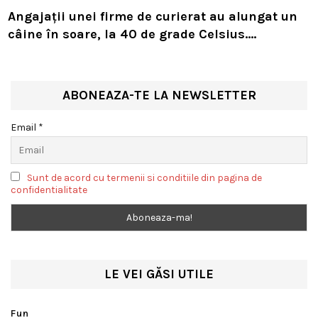
Angajații unei firme de curierat au alungat un
câine în soare, la 40 de grade Celsius.
Compania i-a concediat și caută acum animalul
ABONEAZA-TE LA NEWSLETTER
Email *
Sunt de acord cu termenii si conditiile din pagina de
confidentialitate
LE VEI GĂSI UTILE
Fun