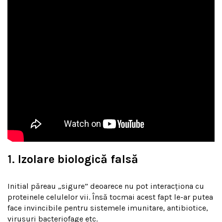
1.
Izolare biologică falsă
Initial păreau „sigure” deoarece nu pot interacționa cu
proteinele celulelor vii. Însă tocmai acest fapt le-ar putea
face invincibile pentru sistemele imunitare, antibiotice,
virusuri bacteriofage etc.