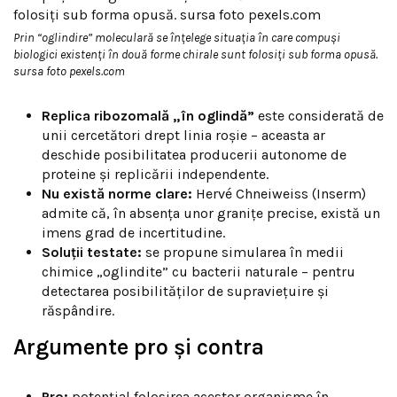
Prin “oglindire” moleculară se înțelege situația în care compuși
biologici existenți în două forme chirale sunt folosiți sub forma opusă.
sursa foto pexels.com
Replica ribozomală „în oglindă”
este considerată de
unii cercetători drept linia roșie – aceasta ar
deschide posibilitatea producerii autonome de
proteine și replicării independente.
Nu există norme clare:
Hervé Chneiweiss (Inserm)
admite că, în absența unor granițe precise, există un
imens grad de incertitudine.
Soluții testate:
se propune simularea în medii
chimice „oglindite” cu bacterii naturale – pentru
detectarea posibilităților de supraviețuire și
răspândire.
Argumente pro și contra
Pro:
potențial folosirea acestor organisme în