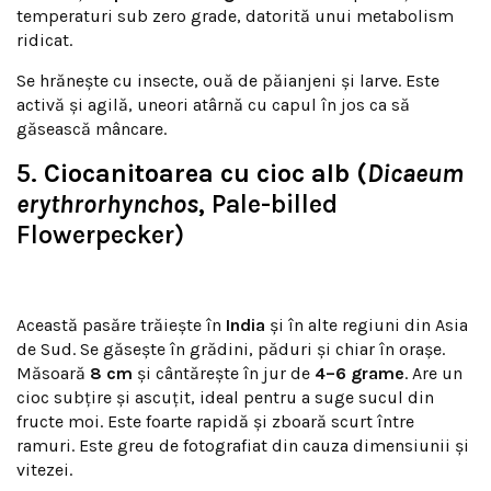
temperaturi sub zero grade, datorită unui metabolism
ridicat.
Se hrănește cu insecte, ouă de păianjeni și larve. Este
activă și agilă, uneori atârnă cu capul în jos ca să
găsească mâncare.
5.
Ciocanitoarea cu cioc alb (
Dicaeum
erythrorhynchos
,
Pale-billed
Flowerpecker)
Această pasăre trăiește în
India
și în alte regiuni din Asia
de Sud. Se găsește în grădini, păduri și chiar în orașe.
Măsoară
8 cm
și cântărește în jur de
4–6 grame
. Are un
cioc subțire și ascuțit, ideal pentru a suge sucul din
fructe moi. Este foarte rapidă și zboară scurt între
ramuri. Este greu de fotografiat din cauza dimensiunii și
vitezei.