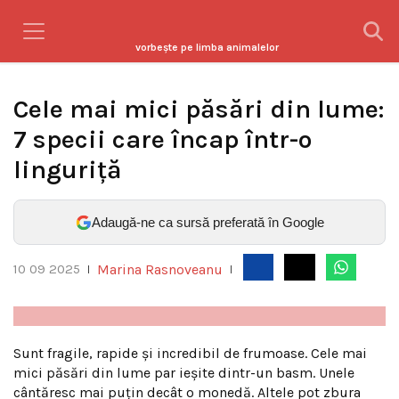
vorbeşte pe limba animalelor
Cele mai mici păsări din lume:
7 specii care încap într-o
linguriță
Adaugă-ne ca sursă preferată în Google
Marina Rasnoveanu
10 09 2025
|
|
Sunt fragile, rapide și incredibil de frumoase. Cele mai
mici păsări din lume par ieșite dintr-un basm. Unele
cântăresc mai puțin decât o monedă. Altele pot zbura