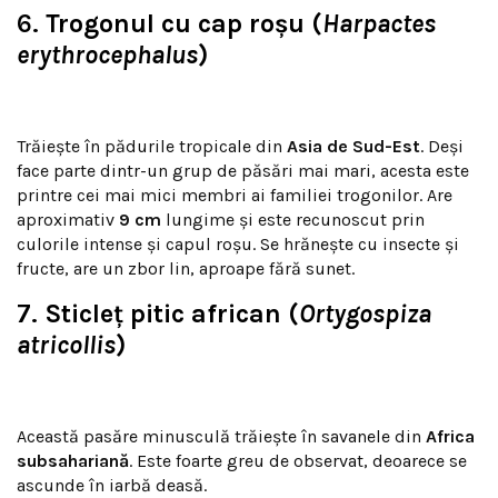
6.
Trogonul cu cap roșu (
Harpactes
erythrocephalus
)
Trăiește în pădurile tropicale din
Asia de Sud-Est
. Deși
face parte dintr-un grup de păsări mai mari, acesta este
printre cei mai mici membri ai familiei trogonilor. Are
aproximativ
9 cm
lungime și este recunoscut prin
culorile intense și capul roșu. Se hrănește cu insecte și
fructe, are un zbor lin, aproape fără sunet.
7.
Sticleț pitic african (
Ortygospiza
atricollis
)
Această pasăre minusculă trăiește în savanele din
Africa
subsahariană
. Este foarte greu de observat, deoarece se
ascunde în iarbă deasă.