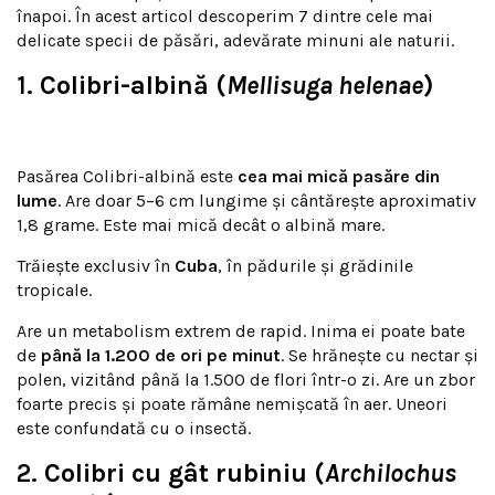
înapoi. În acest articol descoperim 7 dintre cele mai
delicate specii de păsări, adevărate minuni ale naturii.
1.
Colibri-albină (
Mellisuga helenae
)
Pasărea Colibri-albină este
cea mai mică pasăre din
lume
. Are doar 5–6 cm lungime și cântărește aproximativ
1,8 grame. Este mai mică decât o albină mare.
Trăiește exclusiv în
Cuba
, în pădurile și grădinile
tropicale.
Are un metabolism extrem de rapid. Inima ei poate bate
de
până la 1.200 de ori pe minut
. Se hrănește cu nectar și
polen, vizitând până la 1.500 de flori într-o zi. Are un zbor
foarte precis și poate rămâne nemișcată în aer. Uneori
este confundată cu o insectă.
2.
Colibri cu gât rubiniu (
Archilochus