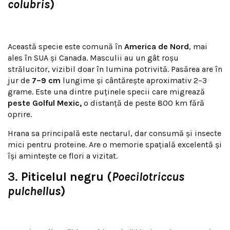
colubris
)
Această specie este comună în
America de Nord
, mai
ales în SUA și Canada. Masculii au un gât roșu
strălucitor, vizibil doar în lumina potrivită. Pasărea are în
jur de
7–9 cm
lungime și cântărește aproximativ 2–3
grame. Este una dintre puținele specii care migrează
peste Golful Mexic,
o distanță de peste 800 km fără
oprire.
Hrana sa principală este nectarul, dar consumă și insecte
mici pentru proteine. Are o memorie spațială excelentă și
își amintește ce flori a vizitat.
3.
Piticelul negru (
Poecilotriccus
pulchellus
)