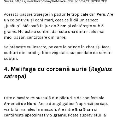
Sursa: https://www.flickr.com/photos/calidris-photos/39712904703/
Această pasăre trăiește în pădurile tropicale din
Peru
. Are
un colorit viu și ochi mari, ceea ce îi dă un aspect
„jucăuș”. Măsoară în jur de
7 cm
și cântărește sub 5
grame. Nu este o colibri, dar este una dintre cele mai
mici păsări cântătoare din lume.
Se hrănește cu insecte, pe care le prinde în zbor. Își face
cuiburi din iarbă și fibre vegetale, suspendate de ramuri
subțiri.
4.
Melifaga cu coroană aurie (
Regulus
satrapa
)
Este o pasăre minusculă din pădurile de conifere ale
Americii de Nord
. Are o dungă galbenă aprinsă pe cap,
vizibilă mai ales la masculi. Are între
8 și 9 cm
și
cântărește
aproximativ 5 grame
. Poate supraviețui la