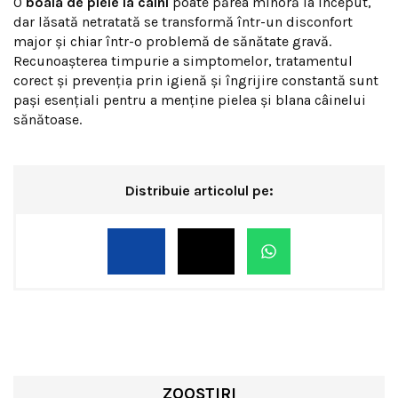
O
boală de piele la câini
poate părea minoră la început,
dar lăsată netratată se transformă într-un disconfort
major și chiar într-o problemă de sănătate gravă.
Recunoașterea timpurie a simptomelor, tratamentul
corect și prevenția prin igienă și îngrijire constantă sunt
pași esențiali pentru a menține pielea și blana câinelui
sănătoase.
Distribuie articolul pe:
ZOOȘTIRI