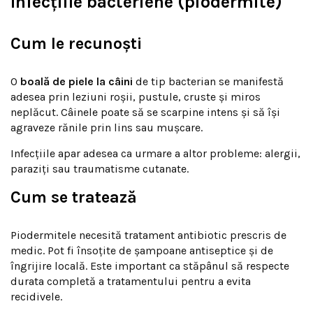
Infecțiile bacteriene (piodermite)
Cum le recunoști
O
boală de piele la câini
de tip bacterian se manifestă
adesea prin leziuni roșii, pustule, cruste și miros
neplăcut. Câinele poate să se scarpine intens și să își
agraveze rănile prin lins sau mușcare.
Infecțiile apar adesea ca urmare a altor probleme: alergii,
paraziți sau traumatisme cutanate.
Cum se tratează
Piodermitele necesită tratament antibiotic prescris de
medic. Pot fi însoțite de șampoane antiseptice și de
îngrijire locală. Este important ca stăpânul să respecte
durata completă a tratamentului pentru a evita
recidivele.