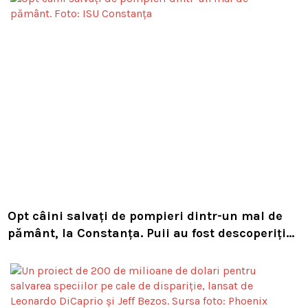
Opt câini salvați de pompieri dintr-un mal de
pământ, la Constanța. Puii au fost descoperiți
în timpul unor lucrări VIDEO