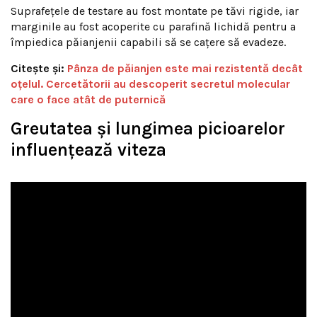
Suprafețele de testare au fost montate pe tăvi rigide, iar
marginile au fost acoperite cu parafină lichidă pentru a
împiedica păianjenii capabili să se cațere să evadeze.
Citește și:
Pânza de păianjen este mai rezistentă decât
oțelul. Cercetătorii au descoperit secretul molecular
care o face atât de puternică
Greutatea și lungimea picioarelor
influențează viteza