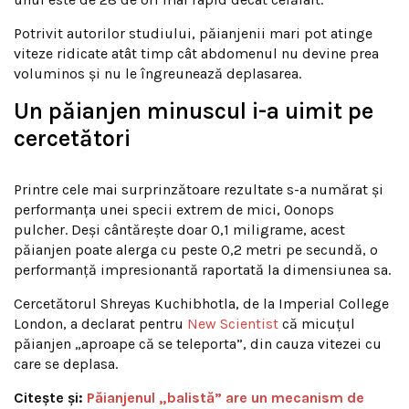
Potrivit autorilor studiului, păianjenii mari pot atinge
viteze ridicate atât timp cât abdomenul nu devine prea
voluminos și nu le îngreunează deplasarea.
Un păianjen minuscul i-a uimit pe
cercetători
Printre cele mai surprinzătoare rezultate s-a numărat și
performanța unei specii extrem de mici, Oonops
pulcher. Deși cântărește doar 0,1 miligrame, acest
păianjen poate alerga cu peste 0,2 metri pe secundă, o
performanță impresionantă raportată la dimensiunea sa.
Cercetătorul Shreyas Kuchibhotla, de la Imperial College
London, a declarat pentru
New Scientist
că micuțul
păianjen „aproape că se teleporta”, din cauza vitezei cu
care se deplasa.
Citește și:
Păianjenul „balistă” are un mecanism de