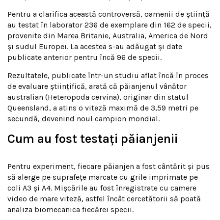
Pentru a clarifica această controversă, oamenii de știință
au testat în laborator 236 de exemplare din 162 de specii,
provenite din Marea Britanie, Australia, America de Nord
și sudul Europei. La acestea s-au adăugat și date
publicate anterior pentru încă 96 de specii.
Rezultatele, publicate într-un studiu aflat încă în proces
de evaluare științifică, arată că păianjenul vânător
australian (Heteropoda cervina), originar din statul
Queensland, a atins o viteză maximă de 3,59 metri pe
secundă, devenind noul campion mondial.
Cum au fost testați păianjenii
Pentru experiment, fiecare păianjen a fost cântărit și pus
să alerge pe suprafețe marcate cu grile imprimate pe
coli A3 și A4. Mișcările au fost înregistrate cu camere
video de mare viteză, astfel încât cercetătorii să poată
analiza biomecanica fiecărei specii.