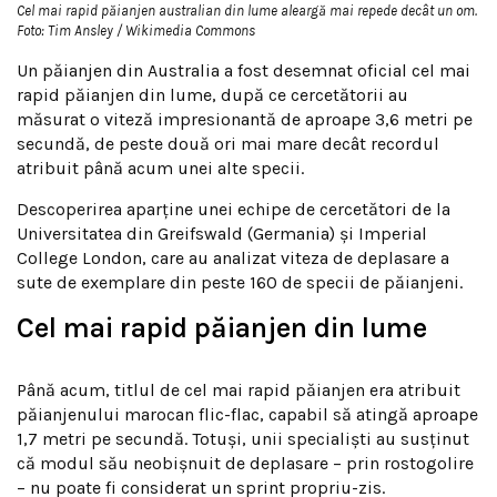
Cel mai rapid păianjen australian din lume aleargă mai repede decât un om.
Foto: Tim Ansley / Wikimedia Commons
Un păianjen din Australia a fost desemnat oficial cel mai
rapid păianjen din lume, după ce cercetătorii au
măsurat o viteză impresionantă de aproape 3,6 metri pe
secundă, de peste două ori mai mare decât recordul
atribuit până acum unei alte specii.
Descoperirea aparține unei echipe de cercetători de la
Universitatea din Greifswald (Germania) și Imperial
College London, care au analizat viteza de deplasare a
sute de exemplare din peste 160 de specii de păianjeni.
Cel mai rapid păianjen din lume
Până acum, titlul de cel mai rapid păianjen era atribuit
păianjenului marocan flic-flac, capabil să atingă aproape
1,7 metri pe secundă. Totuși, unii specialiști au susținut
că modul său neobișnuit de deplasare – prin rostogolire
– nu poate fi considerat un sprint propriu-zis.