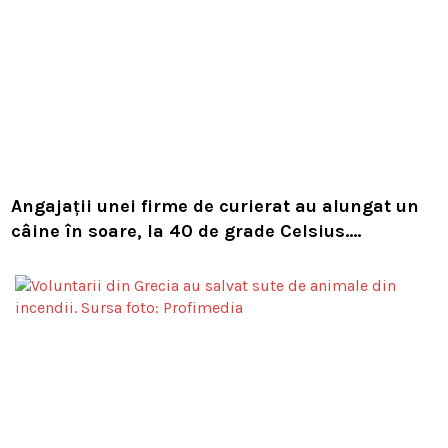
Angajații unei firme de curierat au alungat un
câine în soare, la 40 de grade Celsius.
Compania i-a concediat și caută acum animalul