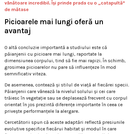
vânătoare incredibil. Își prinde prada cu o „catapultă”
de mătase
Picioarele mai lungi oferă un
avantaj
O altă concluzie importantă a studiului este că
păianjenii cu picioare mai lungi, raportate la
dimensiunea corpului, tind să fie mai rapizi. În schimb,
grosimea picioarelor nu pare să influențeze în mod
semnificativ viteza.
De asemenea, contează și stilul de viață al fiecărei specii.
Păianjenii care vânează la nivelul solului și cei care
trăiesc în vegetație sau se deplasează frecvent cu corpul
orientat în jos prezintă diferențe importante în ceea ce
privește performanțele la alergare.
Cercetătorii spun că aceste adaptări reflectă presiunile
evolutive specifice fiecărui habitat și modul în care