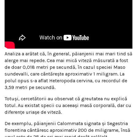
Analiza a arătat că, în general, păianjenii mai mari tind să
alerge mai repede. Cea mai mică viteză măsurată a fost
de doar 0,018 metri pe secundă, în cazul speciei Maso
sundevalli, care cântărește aproximativ 1 miligram. La
polul opus s-a aflat Heteropoda cervina, cu recordul de
3,59 metri pe secundă.
Totuși, cercetătorii au observat că greutatea nu explică
totul. Au existat specii cu aceeași masă corporală, dar cu
diferențe uriașe de viteză.
De exemplu, păianjenii Calommata signata și Segestria
florentina cântăresc aproximativ 200 de miligrame, însă
unul este de 28 de ori mai rapid decât celălalt.