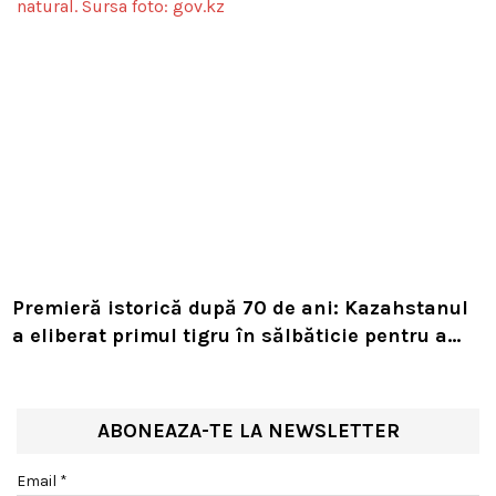
Premieră istorică după 70 de ani: Kazahstanul
a eliberat primul tigru în sălbăticie pentru a
readuce prădătorul dispărut în habitatul său
natural
ABONEAZA-TE LA NEWSLETTER
Email *