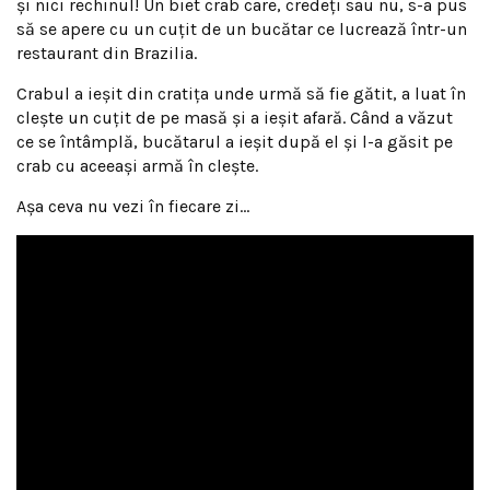
şi nici rechinul! Un biet crab care, credeţi sau nu, s-a pus
să se apere cu un cuţit de un bucătar ce lucrează într-un
restaurant din Brazilia.
Crabul a ieşit din cratiţa unde urmă să fie gătit, a luat în
cleşte un cuţit de pe masă şi a ieşit afară. Când a văzut
ce se întâmplă, bucătarul a ieşit după el şi l-a găsit pe
crab cu aceeaşi armă în cleşte.
Aşa ceva nu vezi în fiecare zi…