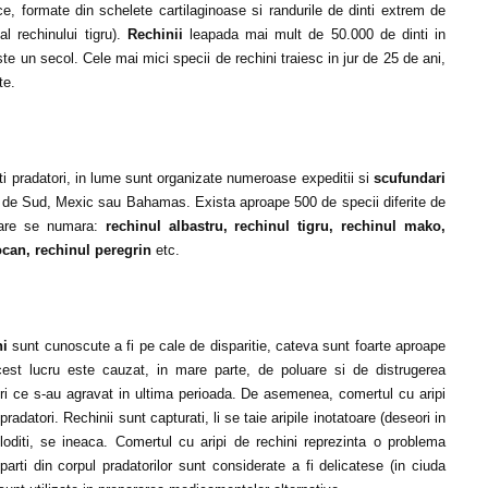
ice, formate din schelete cartilaginoase si randurile de dinti extrem de
al rechinului tigru).
Rechinii
leapada mai mult de 50.000 de dinti in
este un secol. Cele mai mici specii de rechini traiesc in jur de 25 de ani,
te.
ti pradatori, in lume sunt organizate numeroase expeditii si
scufundari
ica de Sud, Mexic sau Bahamas. Exista aproape 500 de specii diferite de
 care se numara:
rechinul albastru, rechinul tigru, rechinul mako,
ocan, rechinul peregrin
etc.
ni
sunt cunoscute a fi pe cale de disparitie, cateva sunt foarte aproape
cest lucru este cauzat, in mare parte, de poluare si de distrugerea
tori ce s-au agravat in ultima perioada. De asemenea, comertul cu aripi
radatori. Rechinii sunt capturati, li se taie aripile inotatoare (deseori in
loditi, se ineaca. Comertul cu aripi de rechini reprezinta o problema
rti din corpul pradatorilor sunt considerate a fi delicatese (in ciuda