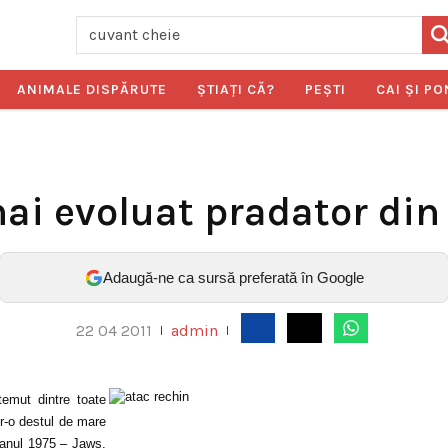
ANIMALE DISPĂRUTE
ŞTIAŢI CĂ?
PEŞTI
CAI ŞI PO
ai evoluat pradator di
Adaugă-ne ca sursă preferată în Google
22 04 2011
admin
|
|
emut dintre toate
ntr-o destul de mare
 anul 1975 – Jaws,