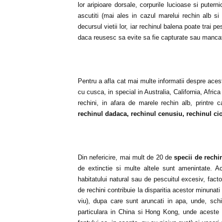
lor aripioare dorsale, corpurile lucioase si putern
ascutiti (mai ales in cazul marelui rechin alb si 
decursul vietii lor, iar rechinul balena poate trai p
daca reusesc sa evite sa fie capturate sau manca
Pentru a afla cat mai multe informatii despre aces
cu cusca, in special in Australia, California, Afr
rechini, in afara de marele rechin alb, printre
rechinul dadaca, rechinul cenusiu, rechinul ci
Din nefericire, mai mult de 20 de
specii de rechi
de extinctie si multe altele sunt amenintate. A
habitatului natural sau de pescuitul excesiv, fac
de rechini contribuie la disparitia acestor minunati p
viu), dupa care sunt aruncati in apa, unde, schi
particulara in China si Hong Kong, unde aceste pa