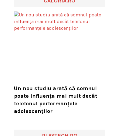
CALORIA.RO
Un nou studiu arată că somnul
poate influența mai mult decât
telefonul performanțele
adolescenților
PLAYTECH.RO