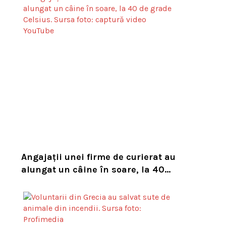
Angajații unei firme de curierat au
alungat un câine în soare, la 40
de grade Celsius. Compania i-a
concediat și caută acum animalul