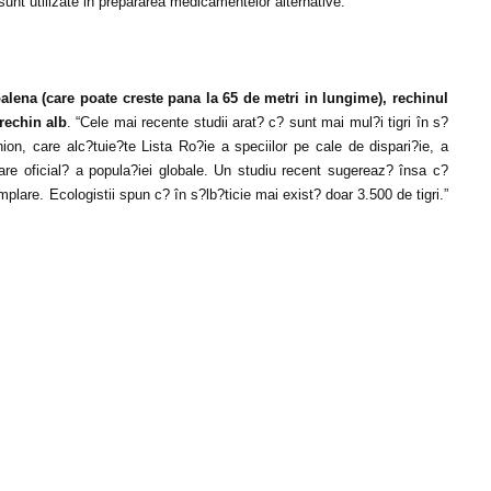
 sunt utilizate in prepararea medicamentelor alternative.
alena (care poate creste pana la 65 de metri in lungime), rechinul
rechin alb
. “Cele mai recente studii arat? c? sunt mai mul?i tigri în s?
nion, care alc?tuie?te Lista Ro?ie a speciilor pe cale de dispari?ie, a
imare oficial? a popula?iei globale. Un studiu recent sugereaz? însa c?
lare. Ecologistii spun c? în s?lb?ticie mai exist? doar 3.500 de tigri.”