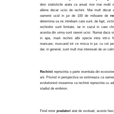
desi statisticile arata ca anual mor mai multi 
albine decat ucisi de rechini. Mai mult decat a
oamenii ucid in jur de 100 de milioane de
re
determina sa ne intrebam care sunt, de fapt, victi
rechinilor sunt limitate, iar in cazul in care ch
acestia din urma sunt rareori ucisi. Numai daca 
in apa, marii rechini albi specie intra intr-o 
mancare, muscand tot ce misca in jur, cu cei pes
dar, in general, sunt mult mai interesati de un c
Rechinii
reprezinta o parte esentiala din ecosist
ani. Privind in perspectiva se estimeaza ca oamen
evolutionisti inseamna ca rechinii reprezinta cu a
stadiul de embrion.
Fiind niste
pradatori
atat de evoluati, aceste fasc