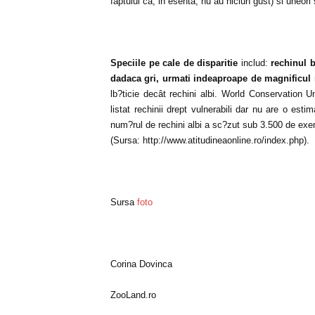
faptului ca, in esenta, nu au niciun gust) si uneori
Speciile pe cale de disparitie
includ:
rechinul b
dadaca gri, urmati indeaproape de magnificul 
lb?ticie decât rechini albi. World Conservation U
listat rechinii drept vulnerabili dar nu are o est
num?rul de rechini albi a sc?zut sub 3.500 de exemp
(Sursa: http://www.atitudineaonline.ro/index.php).
Sursa
foto
Corina Dovinca
ZooLand.ro