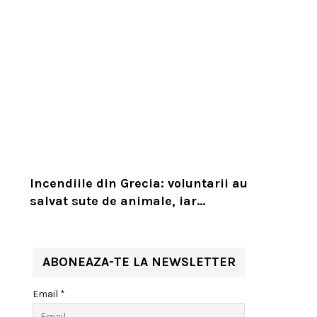
Incendiile din Grecia: voluntarii au
salvat sute de animale, iar
experții cer un serviciu european
de intervenție
ABONEAZA-TE LA NEWSLETTER
Email *