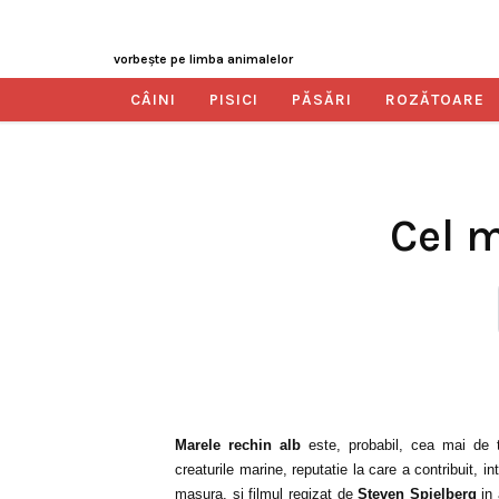
vorbeşte pe limba animalelor
CÂINI
PISICI
PĂSĂRI
ROZĂTOARE
Cel m
Marele rechin alb
este, probabil, cea mai de t
creaturile marine, reputatie la care a contribuit, i
masura, si filmul regizat de
Steven Spielberg
in