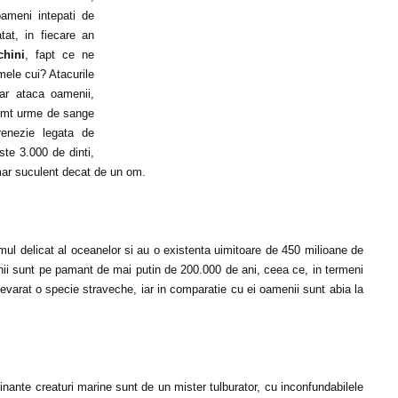
oameni intepati de
tat, in fiecare an
chini
, fapt ce ne
mele cui? Atacurile
iar ataca oamenii,
simt urme de sange
frenezie legata de
te 3.000 de dinti,
almar suculent decat de un om.
emul delicat al oceanelor si au o existenta uimitoare de 450 milioane de
ii sunt pe pamant de mai putin de 200.000 de ani, ceea ce, in termeni
devarat o specie straveche, iar in comparatie cu ei oamenii sunt abia la
inante creaturi marine sunt de un mister tulburator, cu inconfundabilele