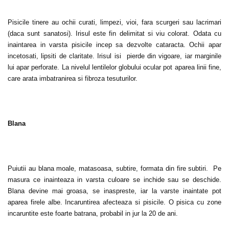
Pisicile tinere au ochii curati, limpezi, vioi, fara scurgeri sau lacrimari
(daca sunt sanatosi). Irisul este fin delimitat si viu colorat. Odata cu
inaintarea in varsta pisicile incep sa dezvolte cataracta. Ochii apar
incetosati, lipsiti de claritate. Irisul isi pierde din vigoare, iar marginile
lui apar perforate. La nivelul lentilelor globului ocular pot aparea linii fine,
care arata imbatranirea si fibroza tesuturilor.
Blana
Puiutii au blana moale, matasoasa, subtire, formata din fire subtiri. Pe
masura ce inainteaza in varsta culoare se inchide sau se deschide.
Blana devine mai groasa, se inaspreste, iar la varste inaintate pot
aparea firele albe. Incaruntirea afecteaza si pisicile. O pisica cu zone
incaruntite este foarte batrana, probabil in jur la 20 de ani.