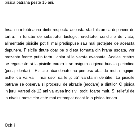
pisica batrana peste 15 ani.
Insa nu intotdeauna dintii respecta aceasta stadializare a depunerii de
tartru. In functie de substratul biologic, ereditate, conditiile de viata,
alimentatie pisicile pot fi mai predispuse sau mai protejate de aceasta
depunere. Pisicile tinute doar pe o dieta formata din hrana uscata, vor
prezenta foarte putin tartru, chiar si la varste avansate. Acelasi status
se regaseste si la pisicile carora li se asigura o igiena bucala periodica
(periaj dentar). Pisicile abandonate nu primesc atat de multa ingrijire
astfel ca va va fi mai usor sa le „cititi” varsta in dentitie. La pisicile
batrane se observa si procesul de abrazie (erodare) a dintilor. O pisica
in jurul varstei de 12 ani va avea incisivii tociti foarte mult. Si relieful de
la nivelul maselelor este mai estompat decat la o pisica tanara.
Ochii