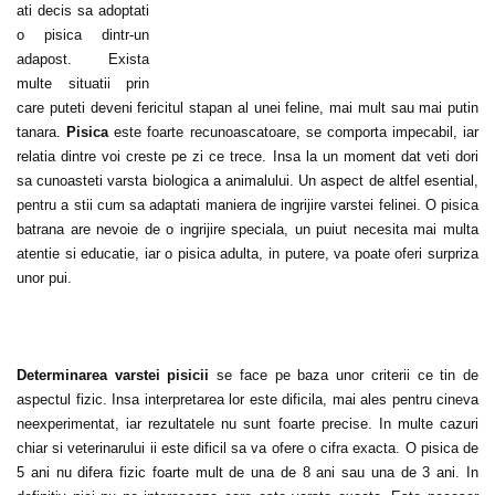
ati decis sa adoptati
o pisica dintr-un
adapost. Exista
multe situatii prin
care puteti deveni fericitul stapan al unei feline, mai mult sau mai putin
tanara.
Pisica
este foarte recunoascatoare, se comporta impecabil, iar
relatia dintre voi creste pe zi ce trece. Insa la un moment dat veti dori
sa cunoasteti varsta biologica a animalului. Un aspect de altfel esential,
pentru a stii cum sa adaptati maniera de ingrijire varstei felinei. O pisica
batrana are nevoie de o ingrijire speciala, un puiut necesita mai multa
atentie si educatie, iar o pisica adulta, in putere, va poate oferi surpriza
unor pui.
Determinarea varstei pisicii
se face pe baza unor criterii ce tin de
aspectul fizic. Insa interpretarea lor este dificila, mai ales pentru cineva
neexperimentat, iar rezultatele nu sunt foarte precise. In multe cazuri
chiar si veterinarului ii este dificil sa va ofere o cifra exacta. O pisica de
5 ani nu difera fizic foarte mult de una de 8 ani sau una de 3 ani. In