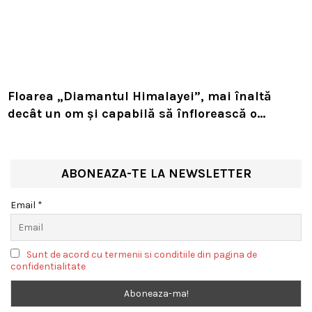
Floarea „Diamantul Himalayei”, mai înaltă
decât un om și capabilă să înflorească o
singură dată în viață. Planta rară sfidează
natura la peste 4.000 de metri altitudine
ABONEAZA-TE LA NEWSLETTER
Email *
Sunt de acord cu termenii si conditiile din pagina de
confidentialitate