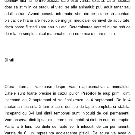
definitiv nici nu ne intereseaza care este varsta exacta. Este necesar
doar sa stim in ce stadiu al vietii se afla animalul: pui, adult tanar sau
adult batran. Avand aceasta informatie stim din ce pozitie sa abordam
pisica: ce hrana are nevoie, ce ingrijiri medicale, ce nivel de activitate,
daca poate fi sterilizata sau nu etc. Determinarea varstei nu se reduce
doar la un simplu calcul matematic insa nu e nici o mare stiinta.
Dintii
Ofera informatii valoroase despre varsta aproximativa a animalului.
Datele sunt foarte precise in cazul puilor.
Pisoilor
le erup primii dinti
incepand cu 2 saptamani si se finalizeaza la 4 saptamani. De la 4
saptamani pana la 3 luni ei au o dentitie de lapte completa si stabila.
Incepand cu 3-4 luni dintii temporari sunt inlocuiti de cei permanenti.
Vom observa dinti lipsa, dinti care sunt mobili si dinti in curs de eruptie.
Pana la 6 luni, toti dintii de lapte vor fi inlocuiti de cei permanenti.
Varsta de 6 luni reprezinta adolescenta pisicii. De acum va avea o