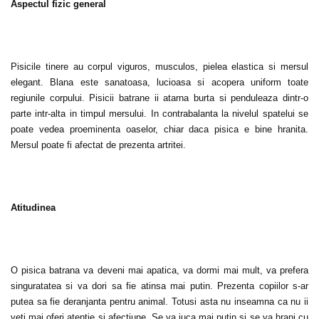
Aspectul fizic general
Pisicile tinere au corpul viguros, musculos, pielea elastica si mersul
elegant. Blana este sanatoasa, lucioasa si acopera uniform toate
regiunile corpului. Pisicii batrane ii atarna burta si penduleaza dintr-o
parte intr-alta in timpul mersului. In contrabalanta la nivelul spatelui se
poate vedea proeminenta oaselor, chiar daca pisica e bine hranita.
Mersul poate fi afectat de prezenta artritei.
Atitudinea
O pisica batrana va deveni mai apatica, va dormi mai mult, va prefera
singuratatea si va dori sa fie atinsa mai putin. Prezenta copiilor s-ar
putea sa fie deranjanta pentru animal. Totusi asta nu inseamna ca nu ii
veti mai oferi atentie si afectiune. Se va juca mai putin si se va hrani cu