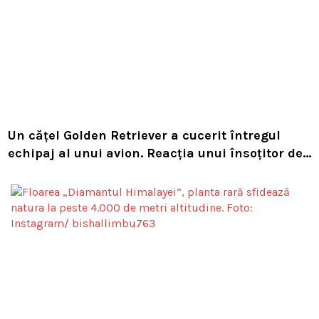
Un cățel Golden Retriever a cucerit întregul
echipaj al unui avion. Reacția unui însoțitor de
bord a devenit virală