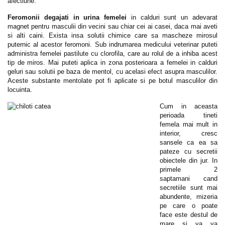
afectiune.
Feromonii degajati in urina femelei
in calduri sunt un adevarat
magnet pentru masculii din vecini sau chiar cei ai casei, daca mai aveti
si alti caini. Exista insa solutii chimice care sa mascheze mirosul
puternic al acestor feromoni. Sub indrumarea medicului veterinar puteti
administra femelei pastilute cu clorofila, care au rolul de a inhiba acest
tip de miros. Mai puteti aplica in zona posterioara a femelei in calduri
geluri sau solutii pe baza de mentol, cu acelasi efect asupra masculilor.
Aceste substante mentolate pot fi aplicate si pe botul masculilor din
locuinta.
Cum in aceasta
perioada tineti
femela mai mult in
interior, cresc
sansele ca ea sa
pateze cu secretii
obiectele din jur. In
primele 2
saptamani cand
secretiile sunt mai
abundente, mizeria
pe care o poate
face este destul de
mare si va va