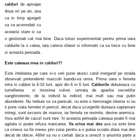
calduri
de aproape
doua ori pe an, asa
ca in timp ajungeti
sa va acomodati cu
aceasta stare si sa
o gestionati cat mai bine. Daca totusi experimentati pentru prima oara
caldurile la o catea, iata cateva sfaturi si informatii ca sa trece cu bine
si aceasta perioada.
Este cateaua mea in calduri?!
Este intebarea pe care vi-o veti pune atunci cand mergand pe strada
observati pretendentii masculii luandu-va urma. Prima oara o femela
intra in calduri la 6-10 luni, apoi din 6 in 6 luni.
Caldurile
debuteaza cu
tumefierea si inrosirea vulvei, urmata de aparitia secretiilor
sanghinolente, de la individ la individ, mai mult sau mai putin
abundente. Nu trebuie sa va panicati, nu este o hemoragie interna si nu
ii pune viata femelei in pericol, decat daca scurgerile dureaza saptamani
intregi, sunt excesiv de masive, iar femela se resimte, devine anemica.
Insa astfel de cazuri sunt rare. In aceasta perioada cateaua poate fi mai
agitata si poate refuza mancarea.
Va urina mai des
asa ca este bine
ca cineva sa fie mereu prin zona pentru a o putea scoate afara mai des
decat de obicei. Altfel sa nu o certati daca a umezit o anumita parte a