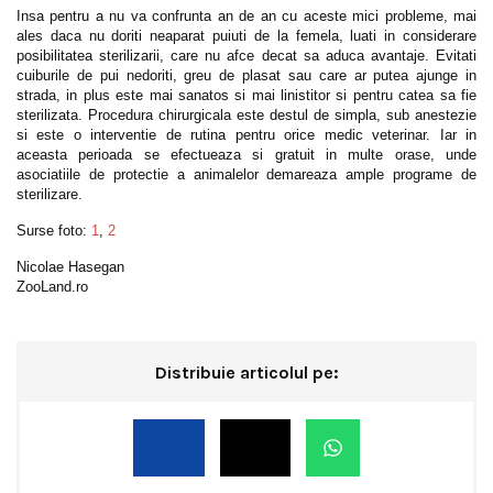
Insa pentru a nu va confrunta an de an cu aceste mici probleme, mai
ales daca nu doriti neaparat puiuti de la femela, luati in considerare
posibilitatea sterilizarii, care nu afce decat sa aduca avantaje. Evitati
cuiburile de pui nedoriti, greu de plasat sau care ar putea ajunge in
strada, in plus este mai sanatos si mai linistitor si pentru catea sa fie
sterilizata. Procedura chirurgicala este destul de simpla, sub anestezie
si este o interventie de rutina pentru orice medic veterinar. Iar in
aceasta perioada se efectueaza si gratuit in multe orase, unde
asociatiile de protectie a animalelor demareaza ample programe de
sterilizare.
Surse foto:
1
,
2
Nicolae Hasegan
ZooLand.ro
Distribuie articolul pe: