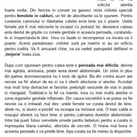
solicita atentia
foarte multe. Din fericire in comert se gasesc niste chilotei speciali
pentru
femelele in calduri,
un fel de absorbante sa le spunem. Pentru
curatenia caminului si libertatea catelei este bine sa ii poarte. Unele
femele pot fi mai reticiente la inceput cu purtatul lor, deoarece cateau
este destul de grijulie cu zonele genitale in aceasta perioada, curatandu-
le si inspectandu-le des. Insa cu laude si recompense va invata sa ii
poarte. Acesti pantalonasi- chilotei sunt pe marimi si au un orificiu
pentru codita. Va fi amuzant chiar, sa va vedeti patrupedul defiland in
„
lenjerie
” toata ziua.
Dupa cum spuneam pentru catea este o
perioada mai dificila
: devine
mai agitata, anxioasa, poate avea dureri abdominale. Un stres in plus
din partea dumneavoastra nu ii este de ajutor. Ba din contra acum are
nevoie sa fiti alaturi de ea si sa ii oferiti afectiune si atentie. Acordati
mai mult timp distractiei ei favorite, prelungiti sesiunile de stat in poala
si mangaiat. Toaletati-o la fel ca inainte, insa cu mai multa atentie in
zona organelor genitale inflamate. Din cauza secretiilor s-ar putea sa fie
nevoie sa o imbaiati mai des; unele femele se curata destul de bine,
altele nu, si atunci e posibil sa inceapa sa miroase urat. O baie calda si
masajul aferent va face bine si pentru calmarea durerilor abdominale.
Intre bai pueti folosi servetele umede pentru bebelusi pentru a curata si
improspata blana cainelui, afectata de secretii. O hrana mai buna in
aceasta perioada ii va prinde bine. Apa curata sa fie mereu la dispozitie.