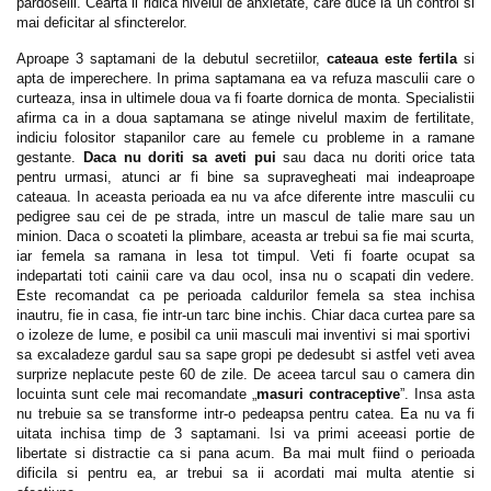
pardoselii. Cearta ii ridica nivelul de anxietate, care duce la un control si
mai deficitar al sfincterelor.
Aproape 3 saptamani de la debutul secretiilor,
cateaua este fertila
si
apta de imperechere. In prima saptamana ea va refuza masculii care o
curteaza, insa in ultimele doua va fi foarte dornica de monta. Specialistii
afirma ca in a doua saptamana se atinge nivelul maxim de fertilitate,
indiciu folositor stapanilor care au femele cu probleme in a ramane
gestante.
Daca nu doriti sa aveti pui
sau daca nu doriti orice tata
pentru urmasi, atunci ar fi bine sa supravegheati mai indeaproape
cateaua. In aceasta perioada ea nu va afce diferente intre masculii cu
pedigree sau cei de pe strada, intre un mascul de talie mare sau un
minion. Daca o scoateti la plimbare, aceasta ar trebui sa fie mai scurta,
iar femela sa ramana in lesa tot timpul. Veti fi foarte ocupat sa
indepartati toti cainii care va dau ocol, insa nu o scapati din vedere.
Este recomandat ca pe perioada caldurilor femela sa stea inchisa
inautru, fie in casa, fie intr-un tarc bine inchis. Chiar daca curtea pare sa
o izoleze de lume, e posibil ca unii masculi mai inventivi si mai sportivi
sa excaladeze gardul sau sa sape gropi pe dedesubt si astfel veti avea
surprize neplacute peste 60 de zile. De aceea tarcul sau o camera din
locuinta sunt cele mai recomandate „
masuri contraceptive
”. Insa asta
nu trebuie sa se transforme intr-o pedeapsa pentru catea. Ea nu va fi
uitata inchisa timp de 3 saptamani. Isi va primi aceeasi portie de
libertate si distractie ca si pana acum. Ba mai mult fiind o perioada
dificila si pentru ea, ar trebui sa ii acordati mai multa atentie si