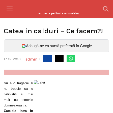
vorbeşte pe limba animalelor
Catea in calduri – Ce facem?!
Adaugă-ne ca sursă preferată în Google
admin
17 12 2010
|
|
Nu e o tragedie si
nu trebuie sa o
nelinistiti si mai
mult cu temerile
dumneavoastra.
Catelele intra in