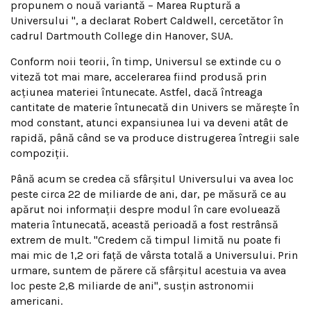
propunem o nouă variantă – Marea Ruptură a
Universului ", a declarat Robert Caldwell, cercetător în
cadrul Dartmouth College din Hanover, SUA.
Conform noii teorii, în timp, Universul se extinde cu o
viteză tot mai mare, accelerarea fiind produsă prin
acţiunea materiei întunecate. Astfel, dacă întreaga
cantitate de materie întunecată din Univers se măreşte în
mod constant, atunci expansiunea lui va deveni atât de
rapidă, până când se va produce distrugerea întregii sale
compoziţii.
Până acum se credea că sfârşitul Universului va avea loc
peste circa 22 de miliarde de ani, dar, pe măsură ce au
apărut noi informaţii despre modul în care evoluează
materia întunecată, această perioadă a fost restrânsă
extrem de mult. "Credem că timpul limită nu poate fi
mai mic de 1,2 ori faţă de vârsta totală a Universului. Prin
urmare, suntem de părere că sfârşitul acestuia va avea
loc peste 2,8 miliarde de ani", susţin astronomii
americani.