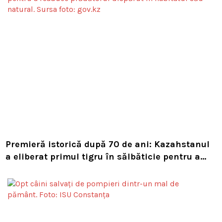
Premieră istorică după 70 de ani: Kazahstanul
a eliberat primul tigru în sălbăticie pentru a
readuce prădătorul dispărut în habitatul său
natural