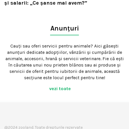
și salarii: „Ce șanse mai avem?”
Anunțuri
Cauți sau oferi servicii pentru animale? Aici găsești
anunțuri dedicate adopțiilor, vânzării și cumpărării de
animale, accesorii, hrană și servicii veterinare. Fie că ești
în căutarea unui nou prieten blănos sau ai produse și
servicii de oferit pentru iubitorii de animale, această
secțiune este locul perfect pentru tine!
vezi toate
@2024 zooland. Toate drepturile rezervate