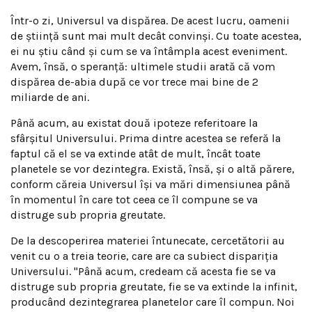
Într-o zi, Universul va dispărea. De acest lucru, oamenii
de ştiinţă sunt mai mult decât convinşi. Cu toate acestea,
ei nu ştiu când şi cum se va întâmpla acest eveniment.
Avem, însă, o speranţă: ultimele studii arată că vom
dispărea de-abia după ce vor trece mai bine de 2
miliarde de ani.
Până acum, au existat două ipoteze referitoare la
sfârşitul Universului. Prima dintre acestea se referă la
faptul că el se va extinde atât de mult, încât toate
planetele se vor dezintegra. Există, însă, şi o altă părere,
conform căreia Universul îşi va mări dimensiunea până
în momentul în care tot ceea ce îl compune se va
distruge sub propria greutate.
De la descoperirea materiei întunecate, cercetătorii au
venit cu o a treia teorie, care are ca subiect dispariţia
Universului. "Până acum, credeam că acesta fie se va
distruge sub propria greutate, fie se va extinde la infinit,
producând dezintegrarea planetelor care îl compun. Noi