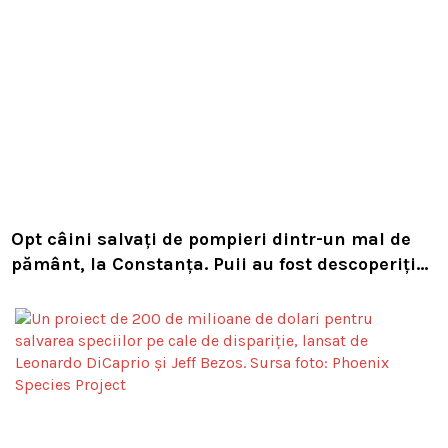
Opt câini salvați de pompieri dintr-un mal de
pământ, la Constanța. Puii au fost descoperiți
în timpul unor lucrări VIDEO