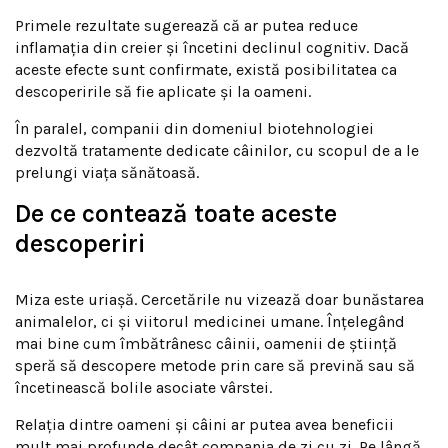
Primele rezultate sugerează că ar putea reduce
inflamația din creier și încetini declinul cognitiv. Dacă
aceste efecte sunt confirmate, există posibilitatea ca
descoperirile să fie aplicate și la oameni.
În paralel, companii din domeniul biotehnologiei
dezvoltă tratamente dedicate câinilor, cu scopul de a le
prelungi viața sănătoasă.
De ce contează toate aceste
descoperiri
Miza este uriașă. Cercetările nu vizează doar bunăstarea
animalelor, ci și viitorul medicinei umane. Înțelegând
mai bine cum îmbătrânesc câinii, oamenii de știință
speră să descopere metode prin care să prevină sau să
încetinească bolile asociate vârstei.
Relația dintre oameni și câini ar putea avea beneficii
mult mai profunde decât compania de zi cu zi. Pe lângă