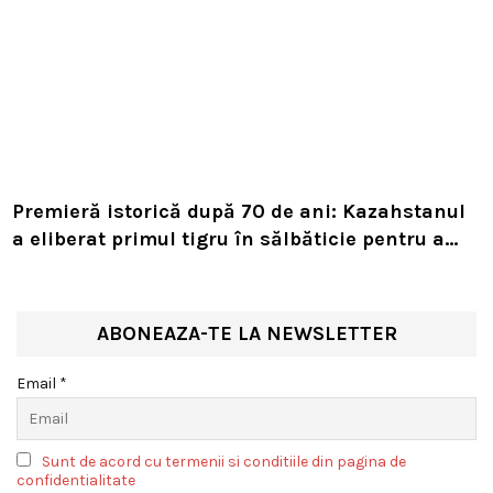
Premieră istorică după 70 de ani: Kazahstanul
a eliberat primul tigru în sălbăticie pentru a
readuce prădătorul dispărut în habitatul său
natural
ABONEAZA-TE LA NEWSLETTER
Email *
Sunt de acord cu termenii si conditiile din pagina de
confidentialitate