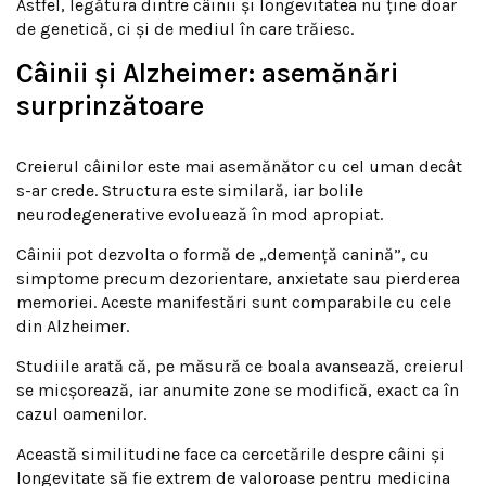
Astfel, legătura dintre câinii și longevitatea nu ține doar
de genetică, ci și de mediul în care trăiesc.
Câinii și Alzheimer: asemănări
surprinzătoare
Creierul câinilor este mai asemănător cu cel uman decât
s-ar crede. Structura este similară, iar bolile
neurodegenerative evoluează în mod apropiat.
Câinii pot dezvolta o formă de „demență canină”, cu
simptome precum dezorientare, anxietate sau pierderea
memoriei. Aceste manifestări sunt comparabile cu cele
din Alzheimer.
Studiile arată că, pe măsură ce boala avansează, creierul
se micșorează, iar anumite zone se modifică, exact ca în
cazul oamenilor.
Această similitudine face ca cercetările despre câini și
longevitate să fie extrem de valoroase pentru medicina