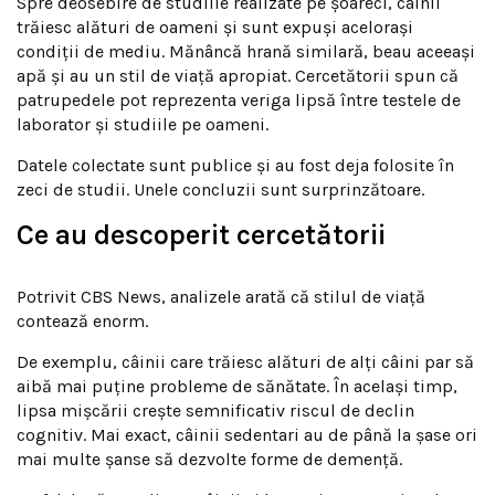
Spre deosebire de studiile realizate pe șoareci, câinii
trăiesc alături de oameni și sunt expuși acelorași
condiții de mediu. Mănâncă hrană similară, beau aceeași
apă și au un stil de viață apropiat. Cercetătorii spun că
patrupedele pot reprezenta veriga lipsă între testele de
laborator și studiile pe oameni.
Datele colectate sunt publice și au fost deja folosite în
zeci de studii. Unele concluzii sunt surprinzătoare.
Ce au descoperit cercetătorii
Potrivit CBS News, analizele arată că stilul de viață
contează enorm.
De exemplu, câinii care trăiesc alături de alți câini par să
aibă mai puține probleme de sănătate. În același timp,
lipsa mișcării crește semnificativ riscul de declin
cognitiv. Mai exact, câinii sedentari au de până la șase ori
mai multe șanse să dezvolte forme de demență.