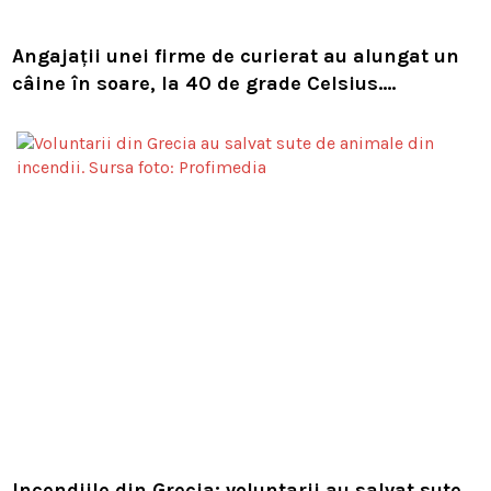
Angajații unei firme de curierat au alungat un
câine în soare, la 40 de grade Celsius.
Compania i-a concediat și caută acum animalul
Incendiile din Grecia: voluntarii au salvat sute