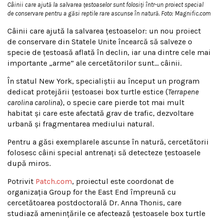
Câinii care ajută la salvarea țestoaselor sunt folosiți într-un proiect special
de conservare pentru a găsi reptile rare ascunse în natură. Foto: Magnific.com
Câinii care ajută la salvarea țestoaselor: un nou proiect
de conservare din Statele Unite încearcă să salveze o
specie de țestoasă aflată în declin, iar una dintre cele mai
importante „arme” ale cercetătorilor sunt… câinii.
În statul New York, specialiștii au început un program
dedicat protejării țestoasei box turtle estice (
Terrapene
carolina carolina
), o specie care pierde tot mai mult
habitat și care este afectată grav de trafic, dezvoltare
urbană și fragmentarea mediului natural.
Pentru a găsi exemplarele ascunse în natură, cercetătorii
folosesc câini special antrenați să detecteze țestoasele
după miros.
Potrivit
Patch.com
, proiectul este coordonat de
organizația Group for the East End împreună cu
cercetătoarea postdoctorală Dr. Anna Thonis, care
studiază amenințările ce afectează țestoasele box turtle