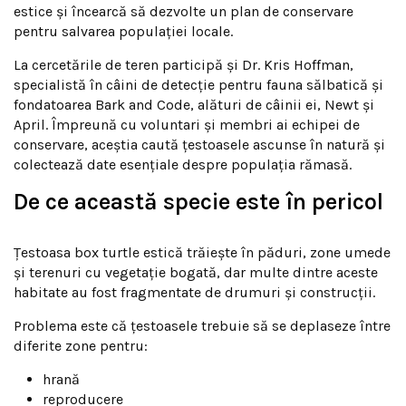
estice și încearcă să dezvolte un plan de conservare
pentru salvarea populației locale.
La cercetările de teren participă și Dr. Kris Hoffman,
specialistă în câini de detecție pentru fauna sălbatică și
fondatoarea Bark and Code, alături de câinii ei, Newt și
April. Împreună cu voluntari și membri ai echipei de
conservare, aceștia caută țestoasele ascunse în natură și
colectează date esențiale despre populația rămasă.
De ce această specie este în pericol
Țestoasa box turtle estică trăiește în păduri, zone umede
și terenuri cu vegetație bogată, dar multe dintre aceste
habitate au fost fragmentate de drumuri și construcții.
Problema este că țestoasele trebuie să se deplaseze între
diferite zone pentru:
hrană
reproducere