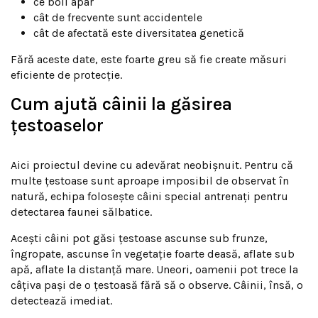
ce boli apar
cât de frecvente sunt accidentele
cât de afectată este diversitatea genetică
Fără aceste date, este foarte greu să fie create măsuri
eficiente de protecție.
Cum ajută câinii la găsirea
țestoaselor
Aici proiectul devine cu adevărat neobișnuit. Pentru că
multe țestoase sunt aproape imposibil de observat în
natură, echipa folosește câini special antrenați pentru
detectarea faunei sălbatice.
Acești câini pot găsi țestoase ascunse sub frunze,
îngropate, ascunse în vegetație foarte deasă, aflate sub
apă, aflate la distanță mare. Uneori, oamenii pot trece la
câțiva pași de o țestoasă fără să o observe. Câinii, însă, o
detectează imediat.