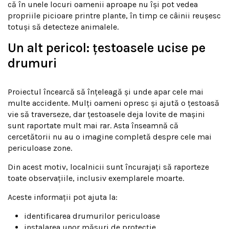
că în unele locuri oamenii aproape nu își pot vedea
propriile picioare printre plante, în timp ce câinii reușesc
totuși să detecteze animalele.
Un alt pericol: țestoasele ucise pe
drumuri
Proiectul încearcă să înțeleagă și unde apar cele mai
multe accidente. Mulți oameni opresc și ajută o țestoasă
vie să traverseze, dar țestoasele deja lovite de mașini
sunt raportate mult mai rar. Asta înseamnă că
cercetătorii nu au o imagine completă despre cele mai
periculoase zone.
Din acest motiv, localnicii sunt încurajați să raporteze
toate observațiile, inclusiv exemplarele moarte.
Aceste informații pot ajuta la:
identificarea drumurilor periculoase
instalarea unor măsuri de protecție