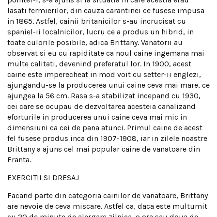
lasati fermierilor, din cauza carantinei ce fusese impusa
in 1865. Astfel, cainii britanicilor s-au incrucisat cu
spaniel-ii localnicilor, lucru ce a produs un hibrid, in
toate culorile posibile, adica Brittany. Vanatorii au
observat si eu cu rapiditate ca noul caine ingemana mai
multe calitati, devenind preferatul lor. In 1900, acest
caine este imperecheat in mod voit cu setter-ii englezi,
ajungandu-se la producerea unui caine ceva mai mare, ce
ajungea la 56 cm. Rasa s-a stabilizat incepand cu 1930,
cei care se ocupau de dezvoltarea acesteia canalizand
eforturile in producerea unui caine ceva mai mic in
dimensiuni ca cei de pana atunci. Primul caine de acest
fel fusese produs inca din 1907-1908, iar in zilele noastre
Brittany a ajuns cel mai popular caine de vanatoare din
Franta.
EXERCITII SI DRESAJ
Facand parte din categoria cainilor de vanatoare, Brittany
are nevoie de ceva miscare. Astfel ca, daca este multumit
cu 20 de minute de alergare zilnica, o ora sau doua de