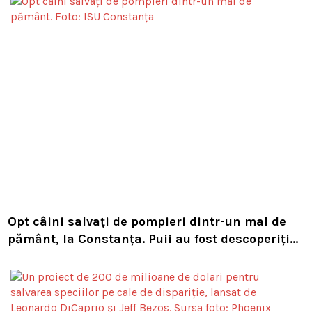
Opt câini salvați de pompieri dintr-un mal de
pământ, la Constanța. Puii au fost descoperiți
în timpul unor lucrări VIDEO