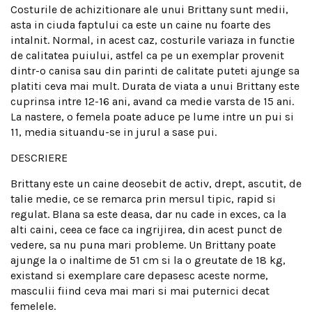
Costurile de achizitionare ale unui Brittany sunt medii,
asta in ciuda faptului ca este un caine nu foarte des
intalnit. Normal, in acest caz, costurile variaza in functie
de calitatea puiului, astfel ca pe un exemplar provenit
dintr-o canisa sau din parinti de calitate puteti ajunge sa
platiti ceva mai mult. Durata de viata a unui Brittany este
cuprinsa intre 12-16 ani, avand ca medie varsta de 15 ani.
La nastere, o femela poate aduce pe lume intre un pui si
11, media situandu-se in jurul a sase pui.
DESCRIERE
Brittany este un caine deosebit de activ, drept, ascutit, de
talie medie, ce se remarca prin mersul tipic, rapid si
regulat. Blana sa este deasa, dar nu cade in exces, ca la
alti caini, ceea ce face ca ingrijirea, din acest punct de
vedere, sa nu puna mari probleme. Un Brittany poate
ajunge la o inaltime de 51 cm si la o greutate de 18 kg,
existand si exemplare care depasesc aceste norme,
masculii fiind ceva mai mari si mai puternici decat
femelele.