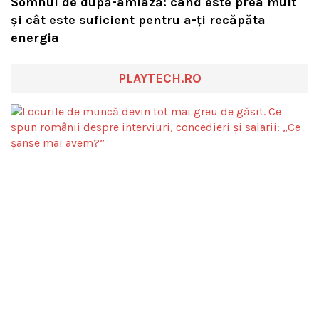
Somnul de după-amiază: când este prea mult
și cât este suficient pentru a-ți recăpăta
energia
PLAYTECH.RO