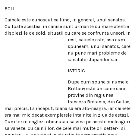
BOLI
Cainele este cunoscut ca fiind, in general, unul sanatos.
Cu toate acestea, in canise sunt urmarite cu mare atentie
displeziile de sold, situatii cu care se confrunta uneori. In
rest, cainele
este, asa cum
spuneam, unul sanatos, care
nu pune mari probleme de
sanatate stapanilor sai.
ISTORIC
Dupa cum spune si numele,
Brittany este un caine care
provine din regiunea
franceza Bretania, din Callac,
mai precis. La inceput, blana sa era alb-neagra, iar cainele
era mai mic decat exemplarele intalnite in ziua de astazi.
Cum lorzii englezi obisnuiau sa vina pe aceste meleaguri
sa vaneze, cu cainii lor, de cele mai multe ori setter-i si
pointer-i, s-a ajuns si la situatia in care acestia erau