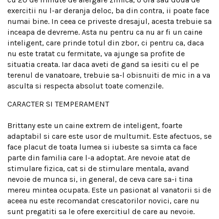
exercitii nu l-ar deranja deloc, ba din contra, ii poate face
numai bine. In ceea ce priveste dresajul, acesta trebuie sa
inceapa de devreme. Asta nu pentru ca nu ar fi un caine
inteligent, care prinde totul din zbor, ci pentru ca, daca
nu este tratat cu fermitate, va ajunge sa profite de
situatia creata. Iar daca aveti de gand sa iesiti cu el pe
terenul de vanatoare, trebuie sa-l obisnuiti de mic in a va
asculta si respecta absolut toate comenzile.
CARACTER SI TEMPERAMENT
Brittany este un caine extrem de inteligent, foarte
adaptabil si care este usor de multumit. Este afectuos, se
face placut de toata lumea si iubeste sa simta ca face
parte din familia care l-a adoptat. Are nevoie atat de
stimulare fizica, cat si de stimulare mentala, avand
nevoie de munca si, in general, de ceva care sa-i tina
mereu mintea ocupata. Este un pasionat al vanatorii si de
aceea nu este recomandat crescatorilor novici, care nu
sunt pregatiti sa le ofere exercitiul de care au nevoie.