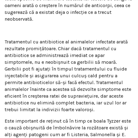
oameni arată o creștere în numărul de anticorpi, ceea ce
sugerează că a existat deja o infecție ce a trecut
neobservată.
Tratamentul cu antibiotice al animalelor infectate arată
rezultate promițătoare. Chiar dacă tratamentul cu
antibiotice se administrează imediat ce apar
simptomele, nu e neobișnuit ca gerbilii să moară.
Gerbilii pot fi ajutați în timpul tratamentului cu fluide
injectabile și asigurarea unui culcuș cald pentru a
permite antibioticelor să-și facă efectul. Tratamentul
animalelor înainte ca acestea să dezvolte simptome este
eficient în creșterea ratei de supraviețuire, dar aceste
antibiotice nu elimină complet bacteria, iar uzul lor ar
trebui limitat la indivizii foarte valoroși.
Este important de reținut că în timp ce boala Tyzzer este
o cauză obișnuită de îmbolnăvire la rozătoare există și
alți agenți patogeni cum ar fi Listeria, Salmonella și E.