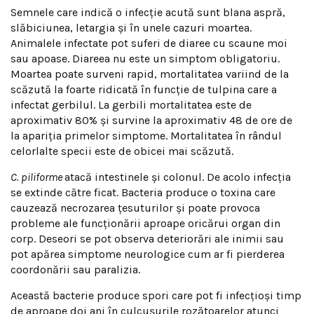
Semnele care indică o infecție acută sunt blana aspră,
slăbiciunea, letargia și în unele cazuri moartea.
Animalele infectate pot suferi de diaree cu scaune moi
sau apoase. Diareea nu este un simptom obligatoriu.
Moartea poate surveni rapid, mortalitatea variind de la
scăzută la foarte ridicată în funcție de tulpina care a
infectat gerbilul. La gerbili mortalitatea este de
aproximativ 80% și survine la aproximativ 48 de ore de
la apariția primelor simptome. Mortalitatea în rândul
celorlalte specii este de obicei mai scăzută.
C. piliforme
atacă intestinele și colonul. De acolo infecția
se extinde către ficat. Bacteria produce o toxina care
cauzează necrozarea țesuturilor și poate provoca
probleme ale funcționării aproape oricărui organ din
corp. Deseori se pot observa deteriorări ale inimii sau
pot apărea simptome neurologice cum ar fi pierderea
coordonării sau paralizia.
Această bacterie produce spori care pot fi infecțioși timp
de aproape doi ani în culcușurile rozătoarelor atunci