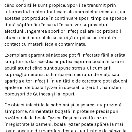
când condițiile sunt propice. Sporii se transmit prin
intermediul materiilor fecale ale animalelor infectate, iar
acestea pot produce în continuare spori timp de aproape
două săptămâni în cazul în care vor supraviețui
afecțiunii. Ingerarea sporilor infecțioși are loc probabil
atunci când animalele se curăță după ce au intrat în
contact cu materii fecale contaminate.
Exemplare aparent sănătoase pot fi infectate fără a arăta
simptome, dar acestea ar putea exprima boala în faza ei
acută atunci când sunt supuse stresului cum ar fi
supraaglomerarea, schimbarea mediului de viață sau
apariția altor infecții. În unitățile de cercetare pot izbucni
epidemii de boala Tyzzer în special la gerbili, hamsteri,
porcușori de Guineea și la iepuri.
De obicei infecțiile la șobolani și la șoareci nu prezintă
simptome. Alimentația bogată în proteine predispun
rozătoarele la boala Tyzzer. Deși nu există cazuri
înregistrate la oameni, boala Tyzzer poate apărea la mai
toate speciile de mamifere testate, iar testele de sânge la