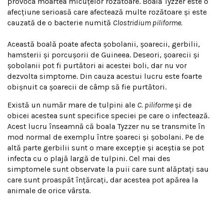
provoca moartea micuțelor rozătoare. Boala Tyzzer este o
afecțiune serioasă care afectează multe rozătoare și este
cauzată de o bacterie numită
Clostridium piliforme.
Această boală poate afecta șobolanii, șoarecii, gerbilii,
hamsterii și porcușorii de Guineea. Deseori, șoarecii și
șobolanii pot fi purtători ai acestei boli, dar nu vor
dezvolta simptome. Din cauza acestui lucru este foarte
obișnuit ca șoarecii de câmp să fie purtători.
Există un număr mare de tulpini ale
C. piliforme
și de
obicei acestea sunt specifice speciei pe care o infectează.
Acest lucru înseamnă că boala Tyzzer nu se transmite în
mod normal de exemplu între șoareci și șobolani. Pe de
altă parte gerbilii sunt o mare excepție și aceștia se pot
infecta cu o plajă largă de tulpini. Cel mai des
simptomele sunt observate la puii care sunt alăptați sau
care sunt proaspăt înțărcați, dar acestea pot apărea la
animale de orice vârsta.