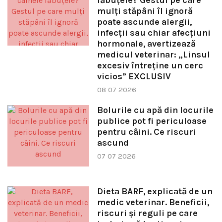
lăbuțele? Gestul pe care
mulți stăpâni îl ignoră
poate ascunde alergii,
infecții sau chiar afecțiuni
hormonale, avertizează
medicul veterinar: „Linsul
excesiv întreține un cerc
vicios” EXCLUSIV
08 07 2026
Bolurile cu apă din locurile
publice pot fi periculoase
pentru câini. Ce riscuri
ascund
07 07 2026
Dieta BARF, explicată de un
medic veterinar. Beneficii,
riscuri și reguli pe care