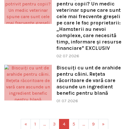
pentru copii? Un medic
veterinar spune care sunt
cele mai frecvente greșeli
pe care le fac proprietarii:
„Hamsterii au nevoi
complexe, care necesită
timp, informare și resurse
financiare” EXCLUSIV
02 07 2026
Biscuiți cu unt de arahide
pentru câini. Rețeta
răcoritoare de vară care
ascunde un ingredient
benefic pentru blană
01 07 2026
«
1
…
3
4
5
…
9
»