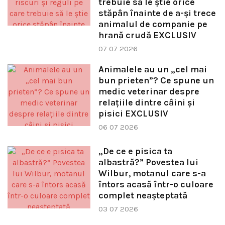
trebuie să le știe orice
stăpân înainte de a-și trece
animalul de companie pe
hrană crudă EXCLUSIV
07 07 2026
Animalele au un „cel mai
bun prieten”? Ce spune un
medic veterinar despre
relațiile dintre câini și
pisici EXCLUSIV
06 07 2026
„De ce e pisica ta
albastră?” Povestea lui
Wilbur, motanul care s-a
întors acasă într-o culoare
complet neașteptată
03 07 2026