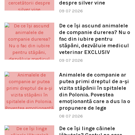
despre silver vine
09 07 2026
De ce își ascund animalele
de companie durerea? Nu o
fac din iubire pentru
stăpâni, dezvăluie medicul
veterinar EXCLUSIV
09 07 2026
Animalele de companie ar
putea primi dreptul de a-și
vizita stăpânii în spitalele
din Polonia. Povestea
emoționantă care a dus la o
propunere de lege
08 07 2026
De ce își linge câinele