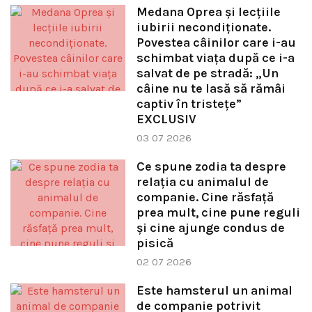
Medana Oprea și lecțiile
iubirii necondiționate.
Povestea câinilor care i-au
schimbat viața după ce i-a
salvat de pe stradă: „Un
câine nu te lasă să rămâi
captiv în tristețe”
EXCLUSIV
03 07 2026
Ce spune zodia ta despre
relația cu animalul de
companie. Cine răsfață
prea mult, cine pune reguli
și cine ajunge condus de
pisică
02 07 2026
Este hamsterul un animal
de companie potrivit