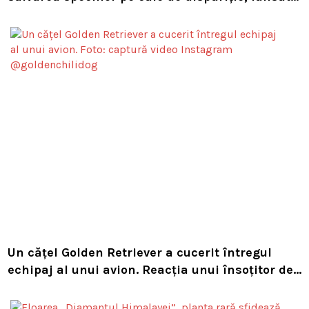
de Leonardo DiCaprio și Jeff Bezos
Un cățel Golden Retriever a cucerit întregul
echipaj al unui avion. Reacția unui însoțitor de
bord a devenit virală