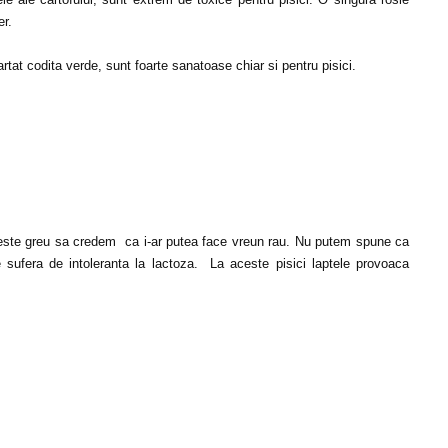
er.
artat codita verde, sunt foarte sanatoase chiar si pentru pisici.
ne este greu sa credem ca i-ar putea face vreun rau. Nu putem spune ca
ne sufera de intoleranta la lactoza. La aceste pisici laptele provoaca