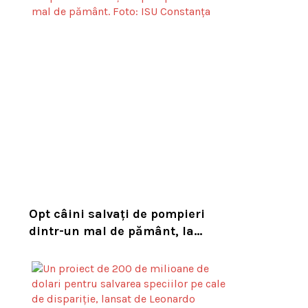
habitatul său natural
Opt câini salvați de pompieri
dintr-un mal de pământ, la
Constanța. Puii au fost descoperiți
în timpul unor lucrări VIDEO