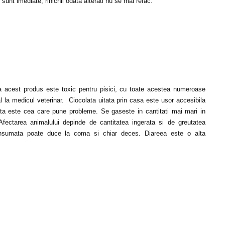
sunt imediate, rinichii odata alterati nu se mai refac.
 ca acest produs este toxic pentru pisici, cu toate acestea numeroase
al la medicul veterinar. Ciocolata uitata prin casa este usor accesibila
lata este cea care pune probleme. Se gaseste in cantitati mai mari in
. Afectarea animalului depinde de cantitatea ingerata si de greutatea
consumata poate duce la coma si chiar deces. Diareea este o alta