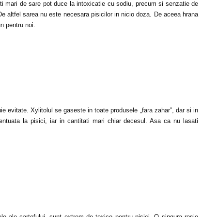
ti mari de sare pot duce la intoxicatie cu sodiu, precum si senzatie de
De altfel sarea nu este necesara pisicilor in nicio doza. De aceea hrana
n pentru noi.
ie evitate. Xylitolul se gaseste in toate produsele „fara zahar”, dar si in
tuata la pisici, iar in cantitati mari chiar decesul. Asa ca nu lasati
ele ale cartofului, sunt extrem de toxice pentru pisici. O singura rosie