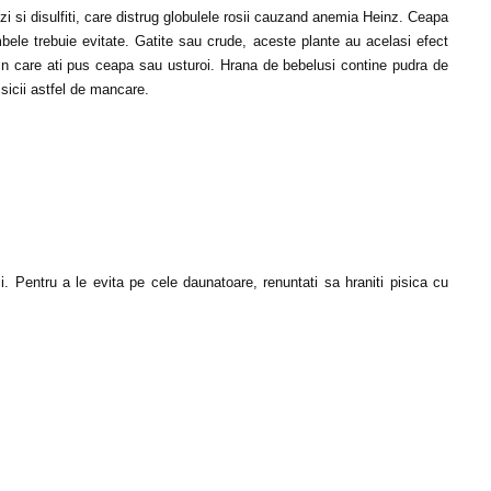
izi si disulfiti, care distrug globulele rosii cauzand anemia Heinz. Ceapa
ele trebuie evitate. Gatite sau crude, aceste plante au acelasi efect
a in care ati pus ceapa sau usturoi. Hrana de bebelusi contine pudra de
pisicii astfel de mancare.
ci. Pentru a le evita pe cele daunatoare, renuntati sa hraniti pisica cu