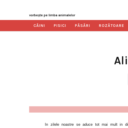
vorbeşte pe limba animalelor
CÂINI
PISICI
PĂSĂRI
ROZĂTOARE
Al
In zilele noastre se aduce tot mai mult in dis