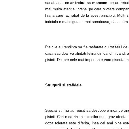
sanatoasa,
ce ar trebui sa mancam
, ce ar trebu
mai multa atentie hranei pe care o ofera companio
hrana care fac rabat de la acest principiu. Multi 
indoiala e mai sigura si mai sanatoasa, daca stim s
Pisicile au tendinta sa fie rasfatate cu tot felul d
casa sau doar va alintati felina din cand in cand, ar
pisicii. Despre cele mai importante vom discuta ma
Strugurii si stafidele
Specialistii nu au reusit sa descopere inca ce an
pisicii. Cert e ca rinichii pisicilor sunt grav afecta
doza tolerata este diferita, insa cel ami bine es