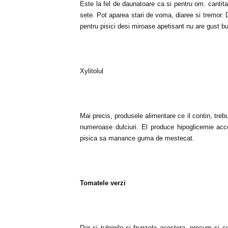
Este la fel de daunatoare ca si pentru om. cantita
sete. Pot aparea stari de voma, diaree si tremor. 
pentru pisici desi miroase apetisant nu are gust bu
Xylitolul
Mai precis, produsele alimentare ce il contin, trebu
numeroase dulciuri. El produce hipoglicemie accen
pisica sa manance guma de mestecat.
Tomatele verzi
Dar si tulpinile si frunzele acestora, precum si c