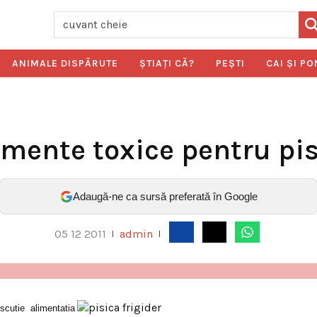
ANIMALE DISPĂRUTE
ŞTIAŢI CĂ?
PEŞTI
CAI ŞI PO
imente toxice pentru pis
Adaugă-ne ca sursă preferată în Google
05 12 2011
admin
|
|
cutie alimentatia