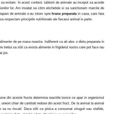
i sa evitam. In acest context, iubitorii de animale au inceput sa acorde
nilor lor. Am invatat sa citim etichetele si sa sanctionam marcile de
stapani de animale s-au intors spre
hrana preparata
in casa, care fara
a respectam principiile nutritionale ale fiecarui animal in parte.
e alimente de pe masa noastra. Indiferent ca ati ales o dieta preparata in
e trebui sa stiti ca exista alimente in frigiderul nostru care pot face rau
i jos.
ume din aceste fructe determina reactiile toxice ce apar in organismul
ti, uneori chiar de cantitati reduse din acest fruct. De la animal la animal
te sa nu riscati. Daca stiti ca pisica a consumat struguri sau stafide,