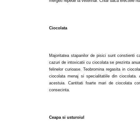
mergeti repede la veterinar. Chiar daca efectele nu 
Ciocolata
Majoritatea stapanilor de pisici sunt constienti
cazuri de intoxicatii cu ciocolata se prezinta anu
felinelor curioase. Teobromina regasita in cioco
ciocolata menaj si specialitatiile din ciocolata
acestuia. Cantitati foarte mari de ciocolata 
consecinta.
Ceapa si usturoiul