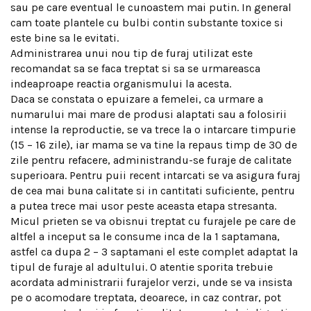
sau pe care eventual le cunoastem mai putin. In general
cam toate plantele cu bulbi contin substante toxice si
este bine sa le evitati.
Administrarea unui nou tip de furaj utilizat este
recomandat sa se faca treptat si sa se urmareasca
indeaproape reactia organismului la acesta.
Daca se constata o epuizare a femelei, ca urmare a
numarului mai mare de produsi alaptati sau a folosirii
intense la reproductie, se va trece la o intarcare timpurie
(15 – 16 zile), iar mama se va tine la repaus timp de 30 de
zile pentru refacere, administrandu-se furaje de calitate
superioara. Pentru puii recent intarcati se va asigura furaj
de cea mai buna calitate si in cantitati suficiente, pentru
a putea trece mai usor peste aceasta etapa stresanta.
Micul prieten se va obisnui treptat cu furajele pe care de
altfel a inceput sa le consume inca de la 1 saptamana,
astfel ca dupa 2 – 3 saptamani el este complet adaptat la
tipul de furaje al adultului. O atentie sporita trebuie
acordata administrarii furajelor verzi, unde se va insista
pe o acomodare treptata, deoarece, in caz contrar, pot