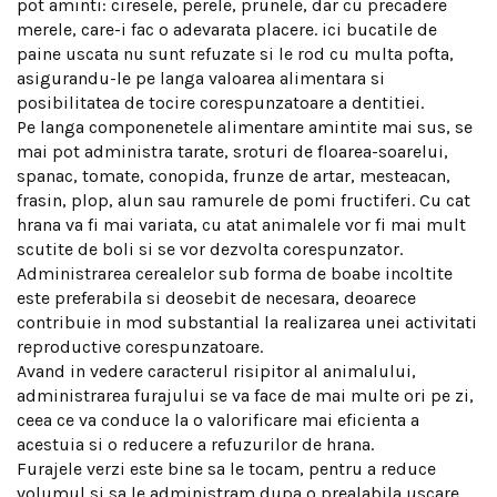
pot aminti: ciresele, perele, prunele, dar cu precadere
merele, care-i fac o adevarata placere. ici bucatile de
paine uscata nu sunt refuzate si le rod cu multa pofta,
asigurandu-le pe langa valoarea alimentara si
posibilitatea de tocire corespunzatoare a dentitiei.
Pe langa componenetele alimentare amintite mai sus, se
mai pot administra tarate, sroturi de floarea-soarelui,
spanac, tomate, conopida, frunze de artar, mesteacan,
frasin, plop, alun sau ramurele de pomi fructiferi. Cu cat
hrana va fi mai variata, cu atat animalele vor fi mai mult
scutite de boli si se vor dezvolta corespunzator.
Administrarea cerealelor sub forma de boabe incoltite
este preferabila si deosebit de necesara, deoarece
contribuie in mod substantial la realizarea unei activitati
reproductive corespunzatoare.
Avand in vedere caracterul risipitor al animalului,
administrarea furajului se va face de mai multe ori pe zi,
ceea ce va conduce la o valorificare mai eficienta a
acestuia si o reducere a refuzurilor de hrana.
Furajele verzi este bine sa le tocam, pentru a reduce
volumul si sa le administram dupa o prealabila uscare