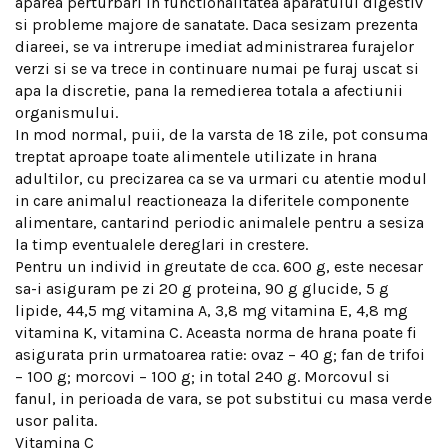
aparea perturbari in functionalitatea aparatului digestiv
si probleme majore de sanatate. Daca sesizam prezenta
diareei, se va intrerupe imediat administrarea furajelor
verzi si se va trece in continuare numai pe furaj uscat si
apa la discretie, pana la remedierea totala a afectiunii
organismului.
In mod normal, puii, de la varsta de 18 zile, pot consuma
treptat aproape toate alimentele utilizate in hrana
adultilor, cu precizarea ca se va urmari cu atentie modul
in care animalul reactioneaza la diferitele componente
alimentare, cantarind periodic animalele pentru a sesiza
la timp eventualele dereglari in crestere.
Pentru un individ in greutate de cca. 600 g, este necesar
sa-i asiguram pe zi 20 g proteina, 90 g glucide, 5 g
lipide, 44,5 mg vitamina A, 3,8 mg vitamina E, 4,8 mg
vitamina K, vitamina C. Aceasta norma de hrana poate fi
asigurata prin urmatoarea ratie: ovaz – 40 g; fan de trifoi
– 100 g; morcovi – 100 g; in total 240 g. Morcovul si
fanul, in perioada de vara, se pot substitui cu masa verde
usor palita.
Vitamina C