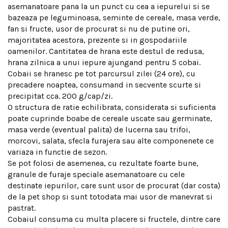
asemanatoare pana la un punct cu cea a iepurelui si se
bazeaza pe leguminoasa, seminte de cereale, masa verde,
fan si fructe, usor de procurat si nu de putine ori,
majoritatea acestora, prezente si in gospodariile
oamenilor. Cantitatea de hrana este destul de redusa,
hrana zilnica a unui iepure ajungand pentru 5 cobai.
Cobaii se hranesc pe tot parcursul zilei (24 ore), cu
precadere noaptea, consumand in secvente scurte si
precipitat cca. 200 g/cap/zi.
O structura de ratie echilibrata, considerata si suficienta
poate cuprinde boabe de cereale uscate sau germinate,
masa verde (eventual palita) de lucerna sau trifoi,
morcovi, salata, sfecla furajera sau alte componenete ce
variaza in functie de sezon.
Se pot folosi de asemenea, cu rezultate foarte bune,
granule de furaje speciale asemanatoare cu cele
destinate iepurilor, care sunt usor de procurat (dar costa)
de la pet shop si sunt totodata mai usor de manevrat si
pastrat.
Cobaiul consuma cu multa placere si fructele, dintre care