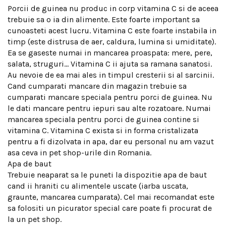
Porcii de guinea nu produc in corp vitamina C si de aceea
trebuie sa o ia din alimente. Este foarte important sa
cunoasteti acest lucru. Vitamina C este foarte instabila in
timp (este distrusa de aer, caldura, lumina si umiditate).
Ea se gaseste numai in mancarea proaspata: mere, pere,
salata, struguri… Vitamina C ii ajuta sa ramana sanatosi.
Au nevoie de ea mai ales in timpul cresterii si al sarcinii.
Cand cumparati mancare din magazin trebuie sa
cumparati mancare speciala pentru porci de guinea. Nu
le dati mancare pentru iepuri sau alte rozatoare. Numai
mancarea speciala pentru porci de guinea contine si
vitamina C. Vitamina C exista si in forma cristalizata
pentru a fi dizolvata in apa, dar eu personal nu am vazut
asa ceva in pet shop-urile din Romania.
Apa de baut
Trebuie neaparat sa le puneti la dispozitie apa de baut
cand ii hraniti cu alimentele uscate (iarba uscata,
graunte, mancarea cumparata). Cel mai recomandat este
sa folositi un picurator special care poate fi procurat de
la un pet shop.