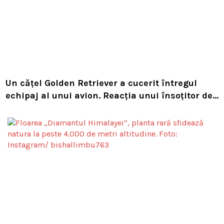
Un cățel Golden Retriever a cucerit întregul
echipaj al unui avion. Reacția unui însoțitor de
bord a devenit virală