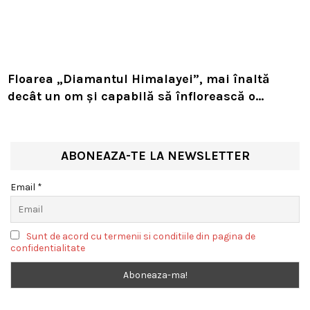
Floarea „Diamantul Himalayei”, mai înaltă
decât un om și capabilă să înflorească o
singură dată în viață. Planta rară sfidează
natura la peste 4.000 de metri altitudine
ABONEAZA-TE LA NEWSLETTER
Email *
Sunt de acord cu termenii si conditiile din pagina de
confidentialitate