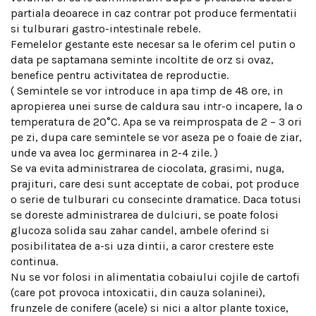
partiala deoarece in caz contrar pot produce fermentatii
si tulburari gastro-intestinale rebele.
Femelelor gestante este necesar sa le oferim cel putin o
data pe saptamana seminte incoltite de orz si ovaz,
benefice pentru activitatea de reproductie.
( Semintele se vor introduce in apa timp de 48 ore, in
apropierea unei surse de caldura sau intr-o incapere, la o
temperatura de 20°C. Apa se va reimprospata de 2 – 3 ori
pe zi, dupa care semintele se vor aseza pe o foaie de ziar,
unde va avea loc germinarea in 2-4 zile. )
Se va evita administrarea de ciocolata, grasimi, nuga,
prajituri, care desi sunt acceptate de cobai, pot produce
o serie de tulburari cu consecinte dramatice. Daca totusi
se doreste administrarea de dulciuri, se poate folosi
glucoza solida sau zahar candel, ambele oferind si
posibilitatea de a-si uza dintii, a caror crestere este
continua.
Nu se vor folosi in alimentatia cobaiului cojile de cartofi
(care pot provoca intoxicatii, din cauza solaninei),
frunzele de conifere (acele) si nici a altor plante toxice,