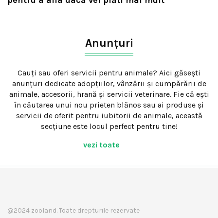
pentru a afla dacă vei plăti mai mult
Anunțuri
Cauți sau oferi servicii pentru animale? Aici găsești
anunțuri dedicate adopțiilor, vânzării și cumpărării de
animale, accesorii, hrană și servicii veterinare. Fie că ești
în căutarea unui nou prieten blănos sau ai produse și
servicii de oferit pentru iubitorii de animale, această
secțiune este locul perfect pentru tine!
vezi toate
@2024 zooland. Toate drepturile rezervate