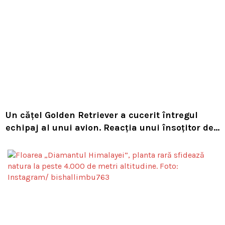
Un cățel Golden Retriever a cucerit întregul
echipaj al unui avion. Reacția unui însoțitor de
bord a devenit virală