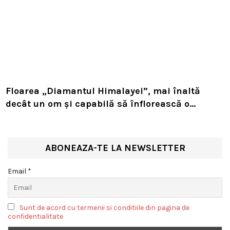
Floarea „Diamantul Himalayei”, mai înaltă
decât un om și capabilă să înflorească o
singură dată în viață. Planta rară sfidează
natura la peste 4.000 de metri altitudine
ABONEAZA-TE LA NEWSLETTER
Email *
Sunt de acord cu termenii si conditiile din pagina de
confidentialitate