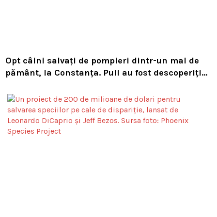
Opt câini salvați de pompieri dintr-un mal de
pământ, la Constanța. Puii au fost descoperiți
în timpul unor lucrări VIDEO