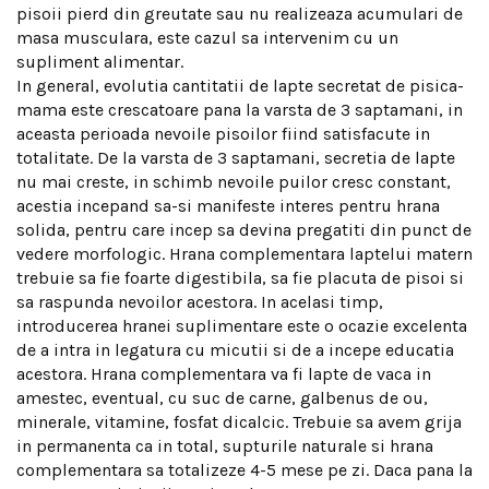
pisoii pierd din greutate sau nu realizeaza acumulari de
masa musculara, este cazul sa intervenim cu un
supliment alimentar.
In general, evolutia cantitatii de lapte secretat de pisica-
mama este crescatoare pana la varsta de 3 saptamani, in
aceasta perioada nevoile pisoilor fiind satisfacute in
totalitate. De la varsta de 3 saptamani, secretia de lapte
nu mai creste, in schimb nevoile puilor cresc constant,
acestia incepand sa-si manifeste interes pentru hrana
solida, pentru care incep sa devina pregatiti din punct de
vedere morfologic. Hrana complementara laptelui matern
trebuie sa fie foarte digestibila, sa fie placuta de pisoi si
sa raspunda nevoilor acestora. In acelasi timp,
introducerea hranei suplimentare este o ocazie excelenta
de a intra in legatura cu micutii si de a incepe educatia
acestora. Hrana complementara va fi lapte de vaca in
amestec, eventual, cu suc de carne, galbenus de ou,
minerale, vitamine, fosfat dicalcic. Trebuie sa avem grija
in permanenta ca in total, supturile naturale si hrana
complementara sa totalizeze 4-5 mese pe zi. Daca pana la