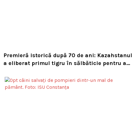
Premieră istorică după 70 de ani: Kazahstanul
a eliberat primul tigru în sălbăticie pentru a
readuce prădătorul dispărut în habitatul său
natural