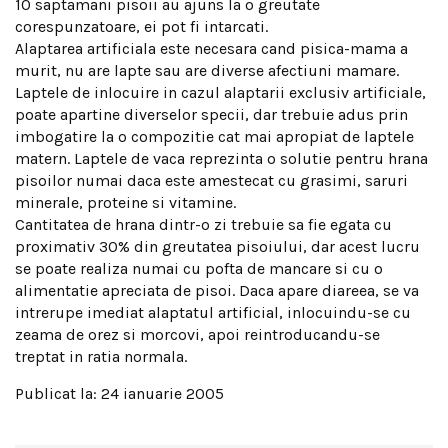
10 saptamani pisoii au ajuns la o greutate
corespunzatoare, ei pot fi intarcati.
Alaptarea artificiala este necesara cand pisica-mama a
murit, nu are lapte sau are diverse afectiuni mamare.
Laptele de inlocuire in cazul alaptarii exclusiv artificiale,
poate apartine diverselor specii, dar trebuie adus prin
imbogatire la o compozitie cat mai apropiat de laptele
matern. Laptele de vaca reprezinta o solutie pentru hrana
pisoilor numai daca este amestecat cu grasimi, saruri
minerale, proteine si vitamine.
Cantitatea de hrana dintr-o zi trebuie sa fie egata cu
proximativ 30% din greutatea pisoiului, dar acest lucru
se poate realiza numai cu pofta de mancare si cu o
alimentatie apreciata de pisoi. Daca apare diareea, se va
intrerupe imediat alaptatul artificial, inlocuindu-se cu
zeama de orez si morcovi, apoi reintroducandu-se
treptat in ratia normala.
Publicat la: 24 ianuarie 2005