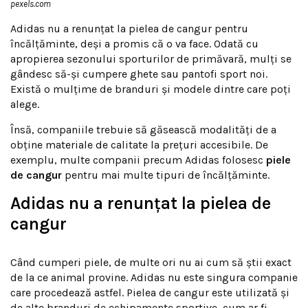
pexels.com
Adidas nu a renunțat la pielea de cangur pentru
încălțăminte, deși a promis că o va face. Odată cu
apropierea sezonului sporturilor de primăvară, mulți se
gândesc să-și cumpere ghete sau pantofi sport noi.
Există o mulțime de branduri și modele dintre care poți
alege.
Însă, companiile trebuie să găsească modalități de a
obține materiale de calitate la prețuri accesibile. De
exemplu, multe companii precum Adidas folosesc
piele
de cangur
pentru mai multe tipuri de încălțăminte.
Adidas nu a renunțat la pielea de
cangur
Când cumperi piele, de multe ori nu ai cum să știi exact
de la ce animal provine. Adidas nu este singura companie
care procedează astfel. Pielea de cangur este utilizată și
de alte branduri de echipamente sportive, cum ar fi