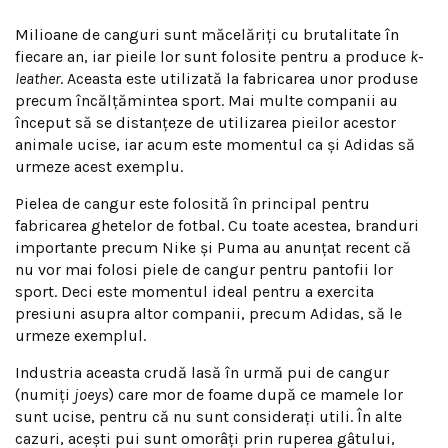
Milioane de canguri sunt măcelăriți cu brutalitate în
fiecare an, iar pieile lor sunt folosite pentru a produce
k-
leather
. Aceasta este utilizată la fabricarea unor produse
precum încălțămintea sport. Mai multe companii au
început să se distanțeze de utilizarea pieilor acestor
animale ucise, iar acum este momentul ca și Adidas să
urmeze acest exemplu.
Pielea de cangur este folosită în principal pentru
fabricarea ghetelor de fotbal. Cu toate acestea, branduri
importante precum Nike și Puma au anunțat recent că
nu vor mai folosi piele de cangur pentru pantofii lor
sport. Deci este momentul ideal pentru a exercita
presiuni asupra altor companii, precum Adidas, să le
urmeze exemplul.
Industria aceasta crudă lasă în urmă pui de cangur
(numiți
joeys
) care mor de foame după ce mamele lor
sunt ucise, pentru că nu sunt considerați utili. În alte
cazuri, acești pui sunt omorâți prin ruperea gâtului,