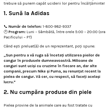
trebuie să punem capăt uciderii lor pentru încălțăminte!
1. Sună la Adidas
📞
Număr de telefon:
1-800-982-9337
🕐
Program:
Luni – Sâmbătă, între orele 5:00 – 20:00 (ora
Pacificului – PT)
Când ești preluat(ă) de un reprezentant, poți spune:
„Sun pentru a vă ruga să încetați utilizarea pieilor de
cangur în produsele dumneavoastră. Milioane de
canguri sunt uciși cu cruzime în fiecare an, dar alte
companii, precum Nike și Puma, au renunțat recent la
pielea de cangur. Vă cer, cu respect, să faceți același
lucru.”
2. Nu cumpăra produse din piele
Pielea provine de la animale care au fost tratate cu