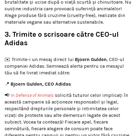
brutalitate și ucise după o viață scurtă și chinuitoare. Nu
susține industria care provoacă suferință animalelor!
Alege produse fără cruzime (cruelty-free), realizate din
materiale vegane sau alternative sustenabile.
3. Trimite o scrisoare către CEO-ul
Adidas
✉️ Trimite-i un mesaj direct lui
Bjoern Gulden
, CEO-ul
companiei Adidas. Semnează alerta pentru ca mesajul
tău să fie livrat imediat către:
📍
Bjoern Gulden, CEO Adidas
📢
In Defense of Animals
solicită tuturor celor implicați în
această campanie să acționeze responsabil și legal,
respectând drepturile personale și intimitatea celor
vizați de proteste sau alte demersuri legate de acest
subiect. Vocea ta contează! Fiecare apel, fiecare
semnătură, fiecare alegere de consum poate face
diferența pentru canguri și pentru un viitor fără cruzime.