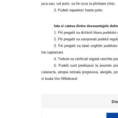
juca sau, cel putin, sa fie scos la plimbare zilnic.
3. Pudelii naparlesc foarte putin.
Iata si cateva dintre dezavantajele deti
1. Fiti pregatit sa dichisiti blana pudelul
2. Fiti pregatit sa samponati pudelul regula
3. Fiti pregatit sa taiati unghiile pudelu
trei saptamani.
4. Trebuie sa verificati regulat urechile p
5. Pudelii sunt predispusi la anumite p
cataracta, atropia retinala progresiva, alergiile, pr
si boala Von Willebrand.
Dis