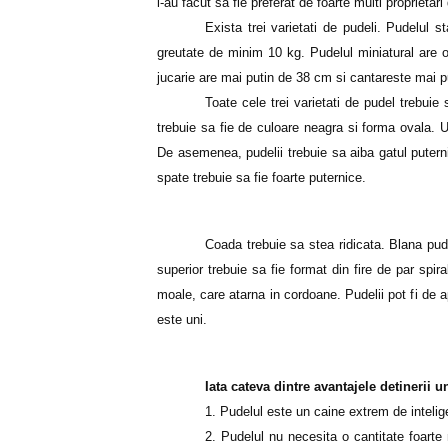
l-au facut sa fie preferat de foarte multi proprietari
Exista trei varietati de pudeli. Pudelul 
greutate de minim 10 kg. Pudelul miniatural are o
jucarie are mai putin de 38 cm si cantareste mai p
Toate cele trei varietati de pudel
trebuie 
trebuie sa fie de culoare neagra si forma ovala. U
De asemenea, pudelii trebuie sa aiba gatul puterni
spate trebuie sa fie foarte puternice.
Coada trebuie sa stea ridicata. Blana pude
superior trebuie sa fie format din fire de par spir
moale, care atarna in cordoane. Pudelii pot fi de a
este uni.
Iata cateva dintre avantajele detinerii u
1. Pudelul este un caine extrem de inteli
2. Pudelul nu necesita o cantitate foarte