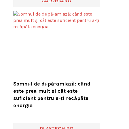
CALORIA.RO
Somnul de după-amiază: când
este prea mult și cât este
suficient pentru a-ți recăpăta
energia
PLAYTECH.RO