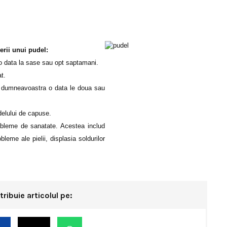
nerii unui pudel:
ui o data la sase sau opt saptamani.
t.
lui dumneavoastra o data le doua sau
udelului de capuse.
robleme de sanatate. Acestea includ
obleme ale pielii, displasia soldurilor
tribuie articolul pe: