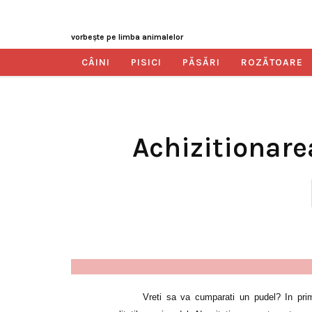
vorbeşte pe limba animalelor
CÂINI
PISICI
PĂSĂRI
ROZĂTOARE
Achizitionare
Vreti sa va cumparati un pudel? In primu