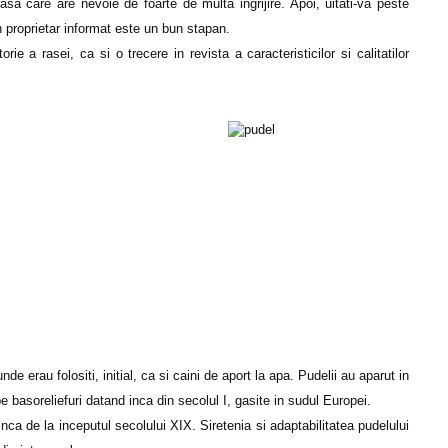
rasa care are nevoie de foarte de multa ingrijire. Apoi, uitati-va peste
n proprietar informat este un bun stapan.
ie a rasei, ca si o trecere in revista a caracteristicilor si calitatilor
e erau folositi, initial, ca si caini de aport la apa. Pudelii au aparut in
pe basoreliefuri datand inca din secolul I, gasite in sudul Europei.
nca de la inceputul secolului XIX. Siretenia si adaptabilitatea pudelului