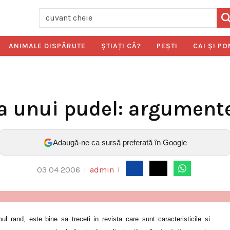
ANIMALE DISPĂRUTE
ŞTIAŢI CĂ?
PEŞTI
CAI ŞI PO
a unui pudel: argumente
Adaugă-ne ca sursă preferată în Google
03 04 2006
admin
|
|
l rand, este bine sa treceti in revista care sunt caracteristicile si