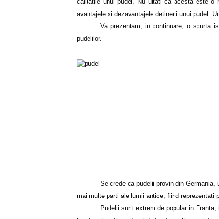
calitatile unui pudel. Nu uitati ca acesta este o 
avantajele si dezavantajele detinerii unui pudel. U
Va prezentam, in continuare, o scurta istor
pudelilor.
Se crede ca pudelii provin din Germania, und
mai multe parti ale lumii antice, fiind reprezentati 
Pudelii sunt extrem de popular in Franta, i