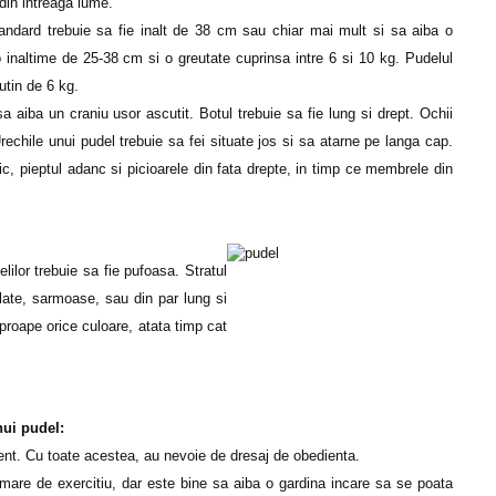
 din intreaga lume.
standard trebuie sa fie inalt de 38 cm sau chiar mai mult si sa aiba o
 inaltime de 25-38 cm si o greutate cuprinsa intre 6 si 10 kg. Pudelul
utin de 6 kg.
sa aiba un craniu usor ascutit. Botul trebuie sa fie lung si drept. Ochii
rechile unui pudel trebuie sa fei situate jos si sa atarne pe langa cap.
c, pieptul adanc si picioarele din fata drepte, in timp ce membrele din
lilor trebuie sa fie pufoasa. Stratul
alate, sarmoase, sau din par lung si
proape orice culoare, atata timp cat
nui pudel:
gent. Cu toate acestea, au nevoie de dresaj de obedienta.
 mare de exercitiu, dar este bine sa aiba o gardina incare sa se poata