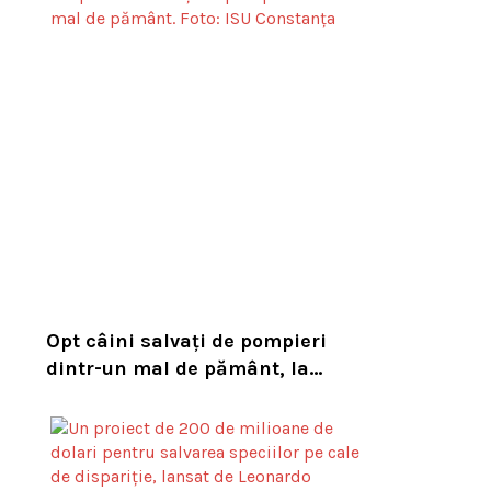
habitatul său natural
Opt câini salvați de pompieri
dintr-un mal de pământ, la
Constanța. Puii au fost descoperiți
în timpul unor lucrări VIDEO