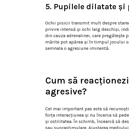
5. Pupilele dilatate și 
Ochii pisicii transmit mult despre starea
privire intensă și ochi larg deschiși, i
din cauza adrenalinei, care pregătește p
mărite pot apărea și în timpul jocului 
semnala o agresiune iminentă.
Cum să reacționezi 
agresive?
Cel mai important pas este să recunoști
forța interacțiunea și nu încerca să pede
și ostilitatea. În schimb, încearcă să de
sau suprastimulare. Ajustarea mediului 