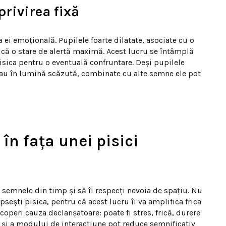
privirea fixă
 ei emoțională. Pupilele foarte dilatate, asociate cu o
ndică o stare de alertă maximă. Acest lucru se întâmplă
isica pentru o eventuală confruntare. Deși pupilele
sau în lumină scăzută, combinate cu alte semne ele pot
în fața unei pisici
 semnele din timp și să îi respecți nevoia de spațiu. Nu
psești pisica, pentru că acest lucru îi va amplifica frica
scoperi cauza declanșatoare: poate fi stres, frică, durere
și a modului de interacțiune pot reduce semnificativ