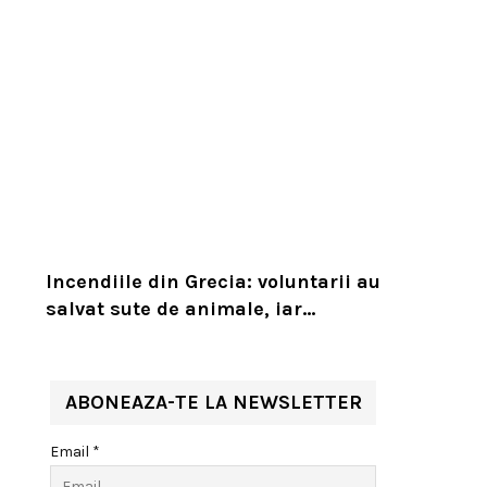
Incendiile din Grecia: voluntarii au
salvat sute de animale, iar
experții cer un serviciu european
de intervenție
ABONEAZA-TE LA NEWSLETTER
Email *