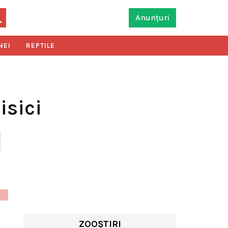
Anunțuri
NEI
REPTILE
isici
ZOOȘTIRI