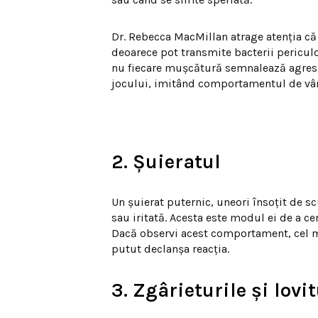
Dr. Rebecca MacMillan atrage atenția că
deoarece pot transmite bacterii periculoa
nu fiecare mușcătură semnalează agresivi
jocului, imitând comportamentul de vâ
2. Șuieratul
Un șuierat puternic, uneori însoțit de sc
sau iritată. Acesta este modul ei de a ce
Dacă observi acest comportament, cel mai
putut declanșa reacția.
3. Zgârieturile și lovi