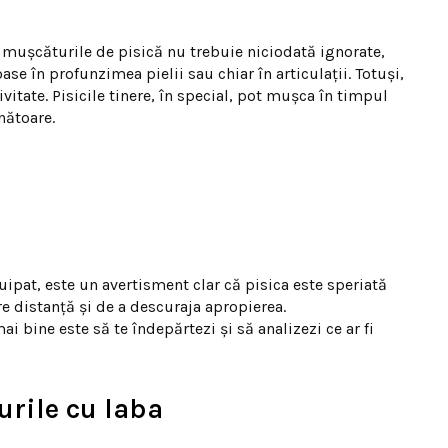
 mușcăturile de pisică nu trebuie niciodată ignorate,
se în profunzimea pielii sau chiar în articulații. Totuși,
tate. Pisicile tinere, în special, pot mușca în timpul
nătoare.
uipat, este un avertisment clar că pisica este speriată
re distanță și de a descuraja apropierea.
 bine este să te îndepărtezi și să analizezi ce ar fi
turile cu laba