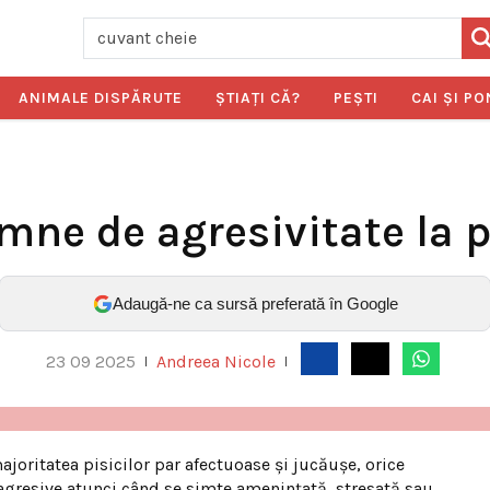
ANIMALE DISPĂRUTE
ŞTIAŢI CĂ?
PEŞTI
CAI ŞI PO
mne de agresivitate la p
Adaugă-ne ca sursă preferată în Google
23 09 2025
Andreea Nicole
|
|
ajoritatea pisicilor par afectuoase și jucăușe, orice
gresive atunci când se simte amenințată, stresată sau