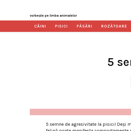
vorbeşte pe limba animalelor
CÂINI
PISICI
PĂSĂRI
ROZĂTOARE
5 se
5 semne de agresivitate la pisici! Deși m
felină poate manifesta comportamente a