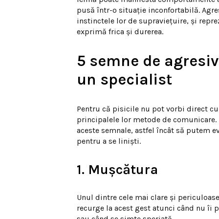
pusă într-o situație inconfortabilă. Agre
instinctele lor de supraviețuire, și repre
exprimă frica și durerea.
5 semne de agresivi
un specialist
Pentru că pisicile nu pot vorbi direct cu
principalele lor metode de comunicare. 
aceste semnale, astfel încât să putem evi
pentru a se liniști.
1. Mușcătura
Unul dintre cele mai clare și periculoa
recurge la acest gest atunci când nu îi 
sau când se simte speriată.