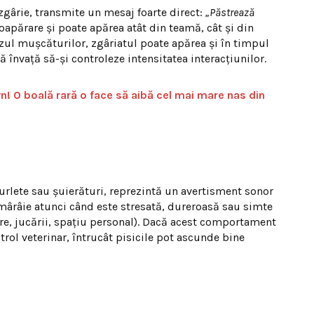
 zgârie, transmite un mesaj foarte direct:
„Păstrează
oapărare și poate apărea atât din teamă, cât și din
 cazul mușcăturilor, zgâriatul poate apărea și în timpul
ncă învață să-și controleze intensitatea interacțiunilor.
n! O boală rară o face să aibă cel mai mare nas din
rlete sau șuierături, reprezintă un avertisment sonor
 mârâie atunci când este stresată, dureroasă sau simte
are, jucării, spațiu personal). Dacă acest comportament
rol veterinar, întrucât pisicile pot ascunde bine