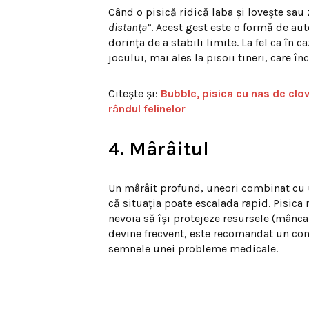
Când o pisică ridică laba și lovește sau
distanța”
. Acest gest este o formă de aut
dorința de a stabili limite. La fel ca în
jocului, mai ales la pisoii tineri, care î
Citește și:
Bubble, pisica cu nas de clov
rândul felinelor
4. Mârâitul
Un mârâit profund, uneori combinat cu u
că situația poate escalada rapid. Pisica
nevoia să își protejeze resursele (mânc
devine frecvent, este recomandat un cont
semnele unei probleme medicale.