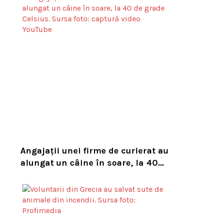
Angajații unei firme de curierat au
alungat un câine în soare, la 40
de grade Celsius. Compania i-a
concediat și caută acum animalul