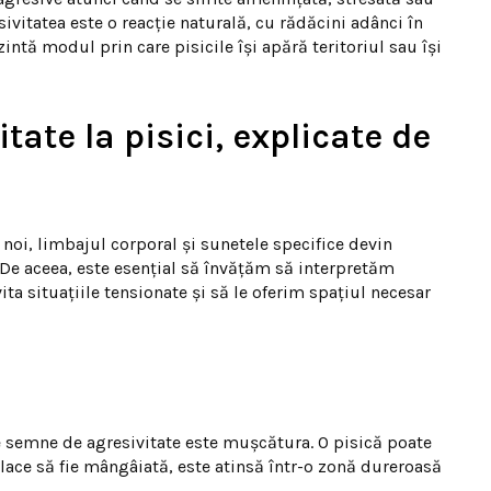
sivitatea este o reacție naturală, cu rădăcini adânci în
zintă modul prin care pisicile își apără teritoriul sau își
tate la pisici, explicate de
 noi, limbajul corporal și sunetele specifice devin
De aceea, este esențial să învățăm să interpretăm
ta situațiile tensionate și să le oferim spațiul necesar
se semne de agresivitate este mușcătura. O pisică poate
place să fie mângâiată, este atinsă într-o zonă dureroasă