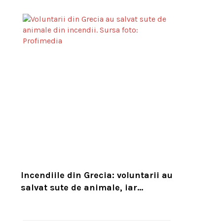
de grade Celsius. Compania i-a
concediat și caută acum animalul
Incendiile din Grecia: voluntarii au
salvat sute de animale, iar
experții cer un serviciu european
de intervenție