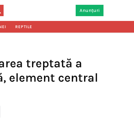
Anunțuri
NEI
REPTILE
rea treptată a
lă, element central