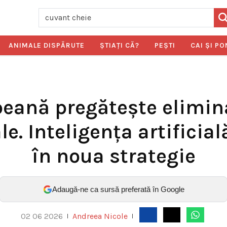
ANIMALE DISPĂRUTE
ŞTIAŢI CĂ?
PEŞTI
CAI ŞI PO
eană pregătește elimina
e. Inteligența artificia
în noua strategie
Adaugă-ne ca sursă preferată în Google
02 06 2026
Andreea Nicole
|
|