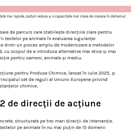
zultate mai rapide, costuri reduse și o capacitate mai mare de inovare în domeniul
ie de parcurs care stabilește direcțiile clare pentru
rii testelor pe animale în evaluarea siguranței
arte dintr-un proces amplu de modernizare a metodelor
ă, cu scopul de a introduce alternative mai etice și mai
tecție pentru oameni, animale și mediu.
cțiune pentru Produse Chimice, lansat în iulie 2025, și
incipalul set de reguli al Uniunii Europene privind
bstanțelor chimice.
 de direcții de acțiune
rete, structurate pe trei mari direcții de intervenție.
 testelor pe animale în nu mai puțin de 15 domenii