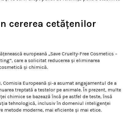
in cererea cetățenilor
 cetățenească europeană „Save Cruelty-Free Cosmetics –
ng”, care a solicitat reducerea și eliminarea
cosmetică și chimică.
023, Comisia Europeană și-a asumat angajamentul de a
uarea treptată a testelor pe animale. În prezent, multe
ței chimice se bazează încă pe astfel de teste, însă
ția tehnologică, inclusiv în domeniul inteligenței
tre metode moderne, mai eficiente și mai etice.