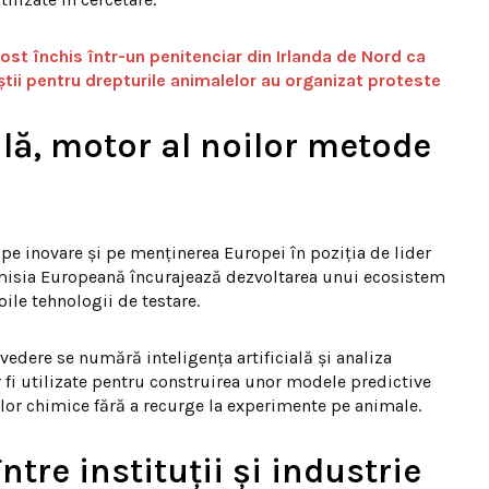
fost închis într-un penitenciar din Irlanda de Nord ca
iștii pentru drepturile animalelor au organizat proteste
ială, motor al noilor metode
 pe inovare și pe menținerea Europei în poziția de lider
Comisia Europeană încurajează dezvoltarea unui ecosistem
oile tehnologii de testare.
vedere se numără inteligența artificială și analiza
r fi utilizate pentru construirea unor modele predictive
lor chimice fără a recurge la experimente pe animale.
tre instituții și industrie