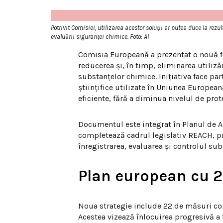
Potrivit Comisiei, utilizarea acestor soluții ar putea duce la re
evaluării siguranței chimice. Foto: AI
Comisia Europeană a prezentat o nouă foa
reducerea și, în timp, eliminarea utiliză
substanțelor chimice. Inițiativa face p
științifice utilizate în Uniunea European
eficiente, fără a diminua nivelul de pro
Documentul este integrat în Planul de A
completează cadrul legislativ REACH, pr
înregistrarea, evaluarea și controlul su
Plan european cu 22
Noua strategie include 22 de măsuri conc
Acestea vizează înlocuirea progresivă a