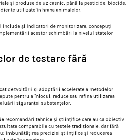
iale și produse de uz casnic, până la pesticide, biocide,
diente utilizate în hrana animalelor.
include și indicatori de monitorizare, concepuți
mplementării acestor schimbări la nivelul statelor
lor de testare fără
icat dezvoltării și adoptării accelerate a metodelor
epute pentru a înlocui, reduce sau rafina utilizarea
aluării siguranței substanțelor.
 recomandări tehnice și științifice care au ca obiectiv
zultate comparabile cu testele tradiționale, dar fără
: îmbunătățirea preciziei științifice și reducerea
lizate în cercetare.