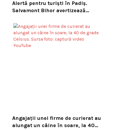
Alertă pentru turiști în Padiș.
Salvamont Bihor avertizează
asupra numărului mare de viespi
de pe trasee
Angajații unei firme de curierat au
alungat un câine în soare, la 40