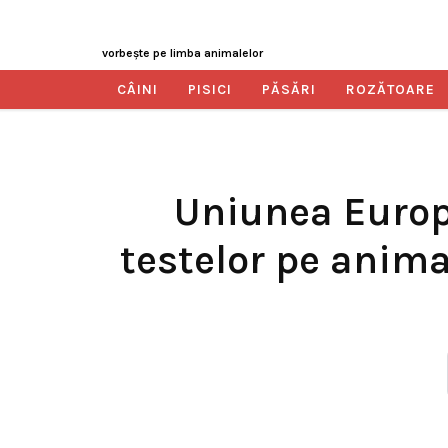
vorbeşte pe limba animalelor
CÂINI
PISICI
PĂSĂRI
ROZĂTOARE
Uniunea Europ
testelor pe animal