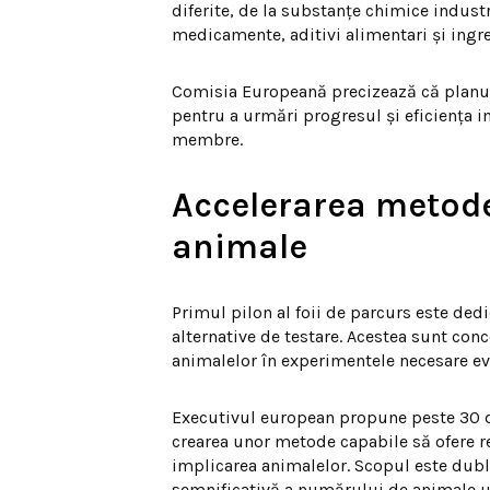
diferite, de la substanțe chimice industr
medicamente, aditivi alimentari și ingre
Comisia Europeană precizează că planul 
pentru a urmări progresul și eficiența i
membre.
Accelerarea metode
animale
Primul pilon al foii de parcurs este ded
alternative de testare. Acestea sunt conc
animalelor în experimentele necesare ev
Executivul european propune peste 30 de
crearea unor metode capabile să ofere re
implicarea animalelor. Scopul este dublu
semnificativă a numărului de animale uti