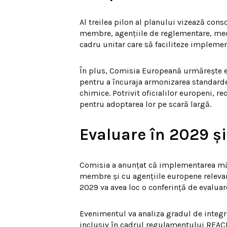
Al treilea pilon al planului vizează conso
membre, agențiile de reglementare, med
cadru unitar care să faciliteze implemen
În plus, Comisia Europeană urmărește ex
pentru a încuraja armonizarea standarde
chimice. Potrivit oficialilor europeni, 
pentru adoptarea lor pe scară largă.
Evaluare în 2029 ș
Comisia a anunțat că implementarea măsu
membre și cu agențiile europene relevant
2029 va avea loc o conferință de evaluare 
Evenimentul va analiza gradul de integra
inclusiv în cadrul regulamentului REACH,