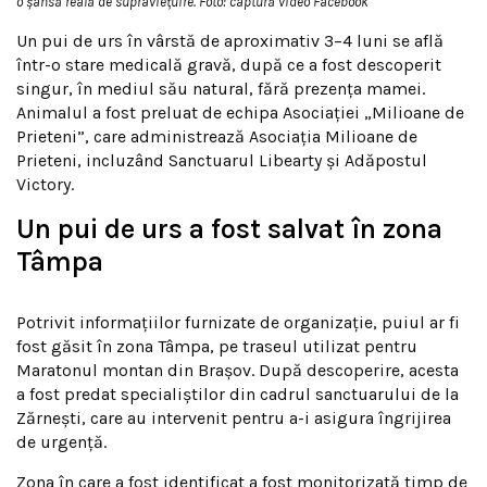
o șansă reală de supraviețuire. Foto: captură video Facebook
Un pui de urs în vârstă de aproximativ 3–4 luni se află
într-o stare medicală gravă, după ce a fost descoperit
singur, în mediul său natural, fără prezența mamei.
Animalul a fost preluat de echipa Asociației „Milioane de
Prieteni”, care administrează
Asociația Milioane de
Prieteni
, incluzând
Sanctuarul Libearty
și
Adăpostul
Victory
.
Un pui de urs a fost salvat în zona
Tâmpa
Potrivit informațiilor furnizate de organizație, puiul ar fi
fost găsit în zona Tâmpa, pe traseul utilizat pentru
Maratonul montan din Brașov. După descoperire, acesta
a fost predat specialiștilor din cadrul sanctuarului de la
Zărnești, care au intervenit pentru a-i asigura îngrijirea
de urgență.
Zona în care a fost identificat a fost monitorizată timp de