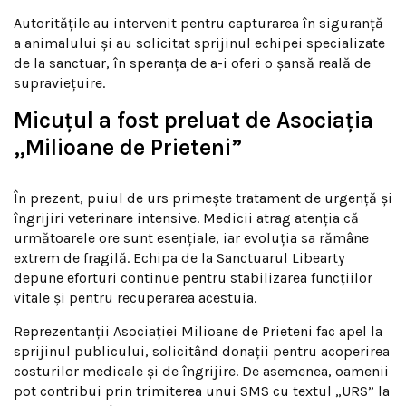
Autoritățile au intervenit pentru capturarea în siguranță
a animalului și au solicitat sprijinul echipei specializate
de la sanctuar, în speranța de a-i oferi o șansă reală de
supraviețuire.
Micuțul a fost preluat de Asociația
„Milioane de Prieteni”
În prezent, puiul de urs primește tratament de urgență și
îngrijiri veterinare intensive. Medicii atrag atenția că
următoarele ore sunt esențiale, iar evoluția sa rămâne
extrem de fragilă. Echipa de la Sanctuarul Libearty
depune eforturi continue pentru stabilizarea funcțiilor
vitale și pentru recuperarea acestuia.
Reprezentanții Asociației Milioane de Prieteni fac apel la
sprijinul publicului, solicitând donații pentru acoperirea
costurilor medicale și de îngrijire. De asemenea, oamenii
pot contribui prin trimiterea unui SMS cu textul „URS” la