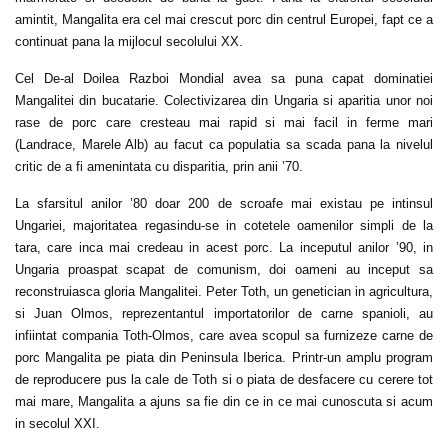
amintit, Mangalita era cel mai crescut porc din centrul Europei, fapt ce a
continuat pana la mijlocul secolului XX.
Cel De-al Doilea Razboi Mondial avea sa puna capat dominatiei
Mangalitei din bucatarie. Colectivizarea din Ungaria si aparitia unor noi
rase de porc care cresteau mai rapid si mai facil in ferme mari
(Landrace, Marele Alb) au facut ca populatia sa scada pana la nivelul
critic de a fi amenintata cu disparitia, prin anii ’70.
La sfarsitul anilor ’80 doar 200 de scroafe mai existau pe intinsul
Ungariei, majoritatea regasindu-se in cotetele oamenilor simpli de la
tara, care inca mai credeau in acest porc. La inceputul anilor ’90, in
Ungaria proaspat scapat de comunism, doi oameni au inceput sa
reconstruiasca gloria Mangalitei. Peter Toth, un genetician in agricultura,
si Juan Olmos, reprezentantul importatorilor de carne spanioli, au
infiintat compania Toth-Olmos, care avea scopul sa furnizeze carne de
porc Mangalita pe piata din Peninsula Iberica. Printr-un amplu program
de reproducere pus la cale de Toth si o piata de desfacere cu cerere tot
mai mare, Mangalita a ajuns sa fie din ce in ce mai cunoscuta si acum
in secolul XXI.