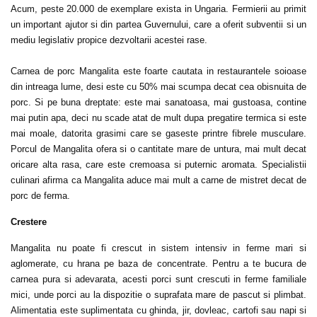
Acum, peste 20.000 de exemplare exista in Ungaria. Fermierii au primit
un important ajutor si din partea Guvernului, care a oferit subventii si un
mediu legislativ propice dezvoltarii acestei rase.
Carnea de porc Mangalita este foarte cautata in restaurantele soioase
din intreaga lume, desi este cu 50% mai scumpa decat cea obisnuita de
porc. Si pe buna dreptate: este mai sanatoasa, mai gustoasa, contine
mai putin apa, deci nu scade atat de mult dupa pregatire termica si este
mai moale, datorita grasimi care se gaseste printre fibrele musculare.
Porcul de Mangalita ofera si o cantitate mare de untura, mai mult decat
oricare alta rasa, care este cremoasa si puternic aromata. Specialistii
culinari afirma ca Mangalita aduce mai mult a carne de mistret decat de
porc de ferma.
Crestere
Mangalita nu poate fi crescut in sistem intensiv in ferme mari si
aglomerate, cu hrana pe baza de concentrate. Pentru a te bucura de
carnea pura si adevarata, acesti porci sunt crescuti in ferme familiale
mici, unde porci au la dispozitie o suprafata mare de pascut si plimbat.
Alimentatia este suplimentata cu ghinda, jir, dovleac, cartofi sau napi si