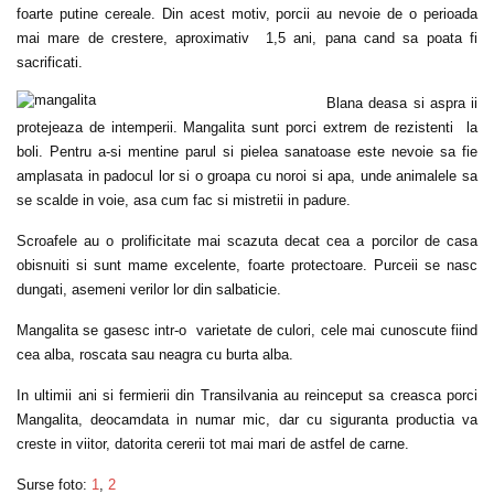
foarte putine cereale. Din acest motiv, porcii au nevoie de o perioada
mai mare de crestere, aproximativ 1,5 ani, pana cand sa poata fi
sacrificati.
Blana deasa si aspra ii
protejeaza de intemperii. Mangalita sunt porci extrem de rezistenti la
boli. Pentru a-si mentine parul si pielea sanatoase este nevoie sa fie
amplasata in padocul lor si o groapa cu noroi si apa, unde animalele sa
se scalde in voie, asa cum fac si mistretii in padure.
Scroafele au o prolificitate mai scazuta decat cea a porcilor de casa
obisnuiti si sunt mame excelente, foarte protectoare. Purceii se nasc
dungati, asemeni verilor lor din salbaticie.
Mangalita se gasesc intr-o varietate de culori, cele mai cunoscute fiind
cea alba, roscata sau neagra cu burta alba.
In ultimii ani si fermierii din Transilvania au reinceput sa creasca porci
Mangalita, deocamdata in numar mic, dar cu siguranta productia va
creste in viitor, datorita cererii tot mai mari de astfel de carne.
Surse foto:
1
,
2