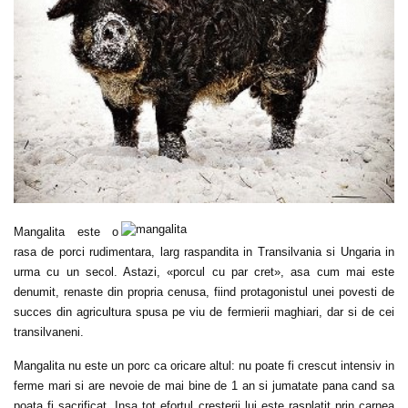
Mangalita este o
rasa de porci rudimentara, larg raspandita in Transilvania si Ungaria in
urma cu un secol. Astazi, «porcul cu par cret», asa cum mai este
denumit, renaste din propria cenusa, fiind protagonistul unei povesti de
succes din agricultura spusa pe viu de fermierii maghiari, dar si de cei
transilvaneni.
Mangalita nu este un porc ca oricare altul: nu poate fi crescut intensiv in
ferme mari si are nevoie de mai bine de 1 an si jumatate pana cand sa
poata fi sacrificat. Insa tot efortul cresterii lui este rasplatit prin carnea