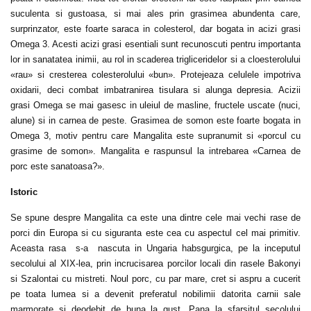
suculenta si gustoasa, si mai ales prin grasimea abundenta care,
surprinzator, este foarte saraca in colesterol, dar bogata in acizi grasi
Omega 3. Acesti acizi grasi esentiali sunt recunoscuti pentru importanta
lor in sanatatea inimii, au rol in scaderea trigliceridelor si a cloesterolului
«rau» si cresterea colesterolului «bun». Protejeaza celulele impotriva
oxidarii, deci combat imbatranirea tisulara si alunga depresia. Acizii
grasi Omega se mai gasesc in uleiul de masline, fructele uscate (nuci,
alune) si in carnea de peste. Grasimea de somon este foarte bogata in
Omega 3, motiv pentru care Mangalita este supranumit si «porcul cu
grasime de somon». Mangalita e raspunsul la intrebarea «Carnea de
porc este sanatoasa?».
Istoric
Se spune despre Mangalita ca este una dintre cele mai vechi rase de
porci din Europa si cu siguranta este cea cu aspectul cel mai primitiv.
Aceasta rasa s-a nascuta in Ungaria habsgurgica, pe la inceputul
secolului al XIX-lea, prin incrucisarea porcilor locali din rasele Bakonyi
si Szalontai cu mistreti. Noul porc, cu par mare, cret si aspru a cucerit
pe toata lumea si a devenit preferatul nobilimii datorita carnii sale
marmorate si deodebit de buna la gust. Pana la sfarsitul secolului