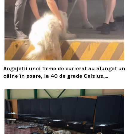
Angajații unei firme de curierat au alungat un
câine în soare, la 40 de grade Celsius.
Compania i-a concediat și caută acum animalul