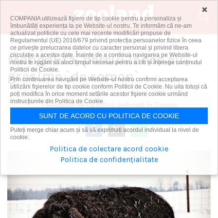
×
COMPANIA utilizează fişiere de tip cookie pentru a personaliza și
îmbunătăți experiența ta pe Website-ul nostru. Te informăm că ne-am
vorbeşte pe limba animalelor
actualizat politicile cu cele mai recente modificări propuse de
Regulamentul (UE) 2016/679 privind protecția persoanelor fizice în ceea
ce privește prelucrarea datelor cu caracter personal și privind libera
Mangalita, porcul lanos cu
circulație a acestor date. Înainte de a continua navigarea pe Website-ul
nostru te rugăm să aloci timpul necesar pentru a citi și înțelege conținutul
Politicii de Cookie.
grasime `de somon`
Prin continuarea navigării pe Website-ul nostru confirmi acceptarea
utilizării fişierelor de tip cookie conform Politicii de Cookie. Nu uita totuși că
poți modifica în orice moment setările acestor fişiere cookie urmând
instrucțiunile din Politica de Cookie.
Adaugă-ne ca sursă preferată în Google
SUNT DE ACORD CU POLITICA DE COOKIE
admin
06 01 2014
Puteți merge chiar acum și să vă exprimați acordul individual la nivel de
|
|
cookie:
Politica de colectare acord cookie
Politica de confidențialitate