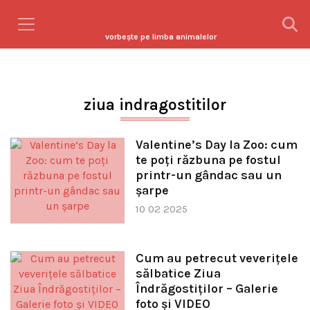
vorbeşte pe limba animalelor
ziua indragostitilor
Valentine’s Day la Zoo: cum
te poți răzbuna pe fostul
printr-un gândac sau un
șarpe
10 02 2025
Cum au petrecut veveriţele
sălbatice Ziua
Îndrăgostiţilor – Galerie
foto şi VIDEO