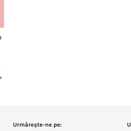
e
a
e
Urmărește-ne pe:
U