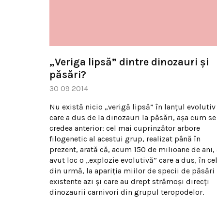
„Veriga lipsă” dintre dinozauri şi
păsări?
30 09 2014
Nu există nicio „verigă lipsă” în lanţul evolutiv
care a dus de la dinozauri la păsări, aşa cum se
credea anterior: cel mai cuprinzător arbore
filogenetic al acestui grup, realizat până în
prezent, arată că, acum 150 de milioane de ani, 
avut loc o „explozie evolutivă” care a dus, în ce
din urmă, la apariţia miilor de specii de păsări
existente azi şi care au drept strămoşi direcţi
dinozaurii carnivori din grupul teropodelor.