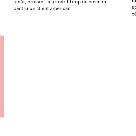
t
i…
tânăr, pe care l-a urmărit timp de cinci ore,
s
pentru un client american.
că