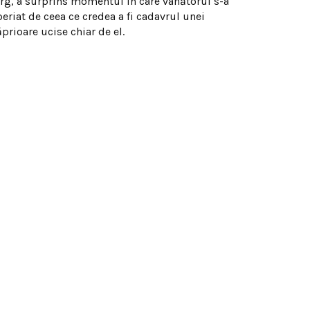
ârg, a surprins momentul în care vânătorul s-a
periat de ceea ce credea a fi cadavrul unei
prioare ucise chiar de el.