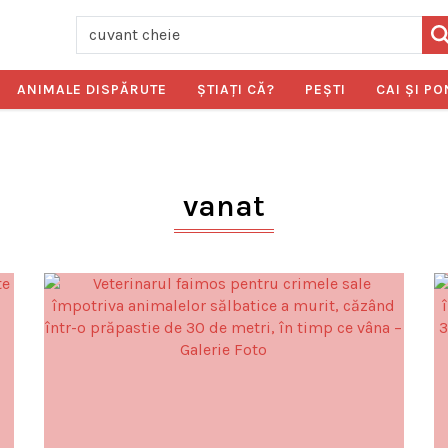
ANIMALE DISPĂRUTE
ŞTIAŢI CĂ?
PEŞTI
CAI ŞI PO
vanat