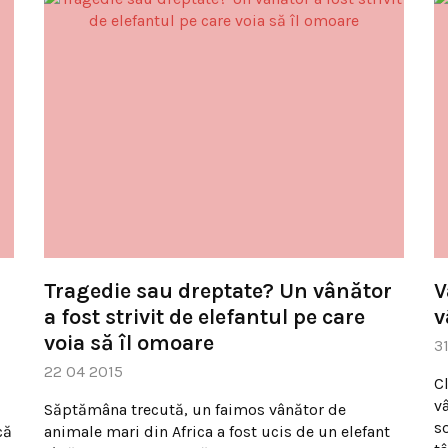
Tragedie sau dreptate? Un vânător
V
a fost strivit de elefantul pe care
v
voia să îl omoare
3
22 04 2015
C
v
Săptămâna trecută, un faimos vânător de
s
că
animale mari din Africa a fost ucis de un elefant