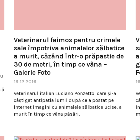
Veterinarul faimos pentru crimele
V
sale împotriva animalelor sălbatice
s
a murit, căzând într-o prăpastie de
a
30 de metri, în timp ce vâna –
g
Galerie Foto
F
cu
19 12 2016
1
să
Veterinarul italian Luciano Ponzetto, care şi-a
Ve
câştigat antipatia lumii după ce a postat pe
c
internet imagini cu animalele sălbatice ucise, a
i
murit în timp ce vâna păsări.
m