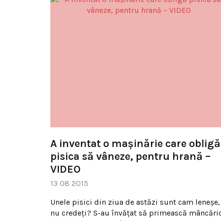
A inventat o mașinărie care obligă
pisica să vâneze, pentru hrană –
VIDEO
13 08 2015
Unele pisici din ziua de astăzi sunt cam leneșe,
nu credeți? S-au învățat să primească mâncări