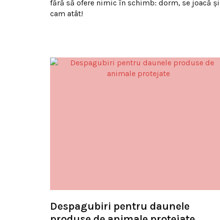
fără să ofere nimic în schimb: dorm, se joacă ș
cam atât!
Despagubiri pentru daunele
produse de animale protejate