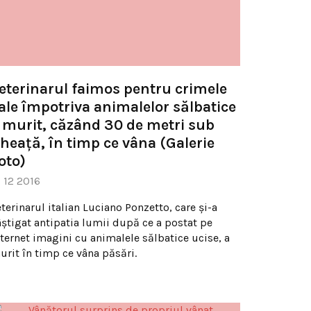
eterinarul faimos pentru crimele
ale împotriva animalelor sălbatice
 murit, căzând 30 de metri sub
heaţă, în timp ce vâna (Galerie
oto)
6 12 2016
terinarul italian Luciano Ponzetto, care şi-a
âştigat antipatia lumii după ce a postat pe
nternet imagini cu animalele sălbatice ucise, a
urit în timp ce vâna păsări.