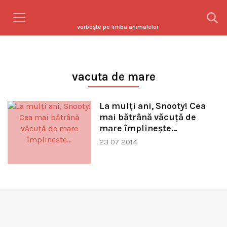
vorbeşte pe limba animalelor
vacuta de mare
La mulţi ani, Snooty! Cea
mai bătrână văcuţă de
mare împlineşte…
23 07 2014