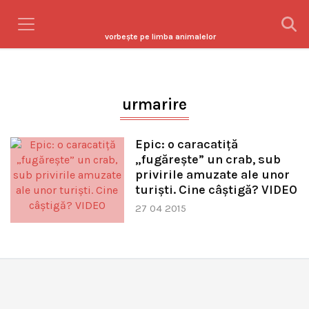
vorbeşte pe limba animalelor
urmarire
Epic: o caracatiță
„fugărește” un crab, sub
privirile amuzate ale unor
turiști. Cine câștigă? VIDEO
27 04 2015