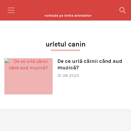
vorbeşte pe limba animalelor
urletul canin
De ce urlă câinii când aud
muzică?
31 08 2025